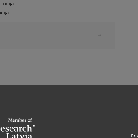
, Indija
ndija
Pri