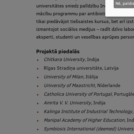
Nē, paldi
universitātes sniedz palīdzību Indijas univer
mācību programmu par antibiotiku rezistenci iz
tikai piedāvājot tiešsaistes kursus, bet arī iz
izmantojot sociālos medijus – radīt dzīvo labor
eksperti, studenti un veselības aprūpes perso
Projektā piedalās
Chitkara University
, Indija
Rīgas Stradiņa universitāte, Latvija
University of Milan
, Itālija
University of Maastricht
, Nīderlande
Catholica University of Portugal
, Portugāl
Amrita V. V. University
, Indija
Kalinga Institute of Industrial Technology
Manipal Academy of Higher Education
, Ind
Symbiosis International (deemed) Univers