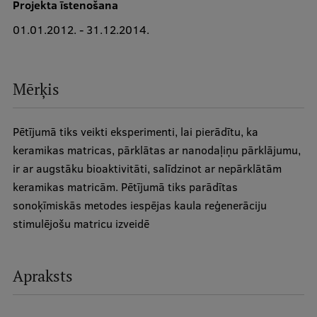
Projekta īstenošana
01.01.2012. - 31.12.2014.
Studentu dzīve
Studiju norises vietas
Mērķis
Fakultātes
Mūsu cilvēki
Pētījumā tiks veikti eksperimenti, lai pierādītu, ka
Stratēģija
keramikas matricas, pārklātas ar nanodaļiņu pārklājumu,
ir ar augstāku bioaktivitāti, salīdzinot ar nepārklātām
Struktūra
keramikas matricām. Pētījumā tiks parādītas
Vēsture un tradīcijas
sonoķīmiskās metodes iespējas kaula reģenerāciju
stimulējošu matricu izveidē
Identitāte
RSU fonds
Apraksts
Aula
Muzeji un ekspozīcijas