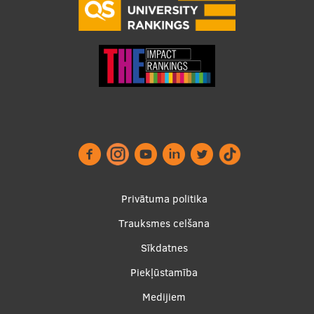
Starptautiskā sadarbība
Mobilitātes programmas
Starptautiskie projekti
Starptautiskie sadarbības partneri
EURAXESS RSU kontaktpunkts
EATRIS koordinators Latvijā
Privātuma politika
Trauksmes celšana
Footer
Sīkdatnes
menu
Piekļūstamība
Medijiem