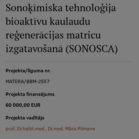
Sonoķīmiska tehnoloģija
Studiju iespējas
bioaktīvu kaulaudu
Mobile
galvenā
reģenerācijas matricu
izvēlne
Pamatstudiju programmas
izgatavošanā (SONOSCA)
Maģistra studiju programmas
Doktorantūra
Projekta/līguma nr.
Rezidentūra
MATERA/BBM-2557
Uzņemšana
Projekta finansējums
Praktiska informācija
60 000,00 EUR
Projekta vadītājs
Par RSU
prof. Dr.habil.med., Dr.med. Māra Pilmane