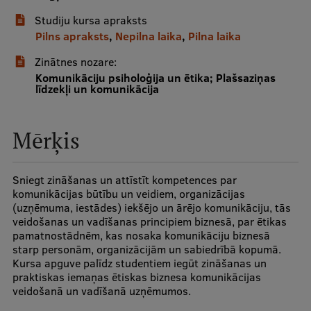
Studiju kursa apraksts
Studentu dzīve
Pilns apraksts
,
Nepilna laika
,
Pilna laika
Studiju norises vietas
Zinātnes nozare:
Komunikāciju psiholoģija un ētika; Plašsaziņas
Fakultātes
līdzekļi un komunikācija
Mūsu cilvēki
Mērķis
Stratēģija
Struktūra
Sniegt zināšanas un attīstīt kompetences par
komunikācijas būtību un veidiem, organizācijas
Vēsture un tradīcijas
(uzņēmuma, iestādes) iekšējo un ārējo komunikāciju, tās
veidošanas un vadīšanas principiem biznesā, par ētikas
Identitāte
pamatnostādnēm, kas nosaka komunikāciju biznesā
starp personām, organizācijām un sabiedrībā kopumā.
RSU fonds
Kursa apguve palīdz studentiem iegūt zināšanas un
Aula
praktiskas iemaņas ētiskas biznesa komunikācijas
veidošanā un vadīšanā uzņēmumos.
Muzeji un ekspozīcijas