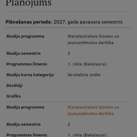
Plānojums
Pētniecības datu pārvaldība
RSU zinātnes portāls
Plānošanas periods:
2027. gada pavasara semestris
Zinātnes ietekme
Studiju programma
Starptautiskais bizness un
Pētniecības platformas
jaunuzņēmumu darbība
Doktorantūras skola
Studiju semestris
2
Pētniecības pakalpojumi
Programmas līmenis
1. cikla (Bakalaura)
Pētniecības projekti
Studiju kursa kategorija
Ierobežota izvēle
Docētāji
Zinātnieku brokastis
Grafiks
Vertikāli integrētie projekti
Studiju programma
Starptautiskais bizness un
Zinātniskās konferences
jaunuzņēmumu darbība
Inovāciju centrs
Studiju semestris
2
Programmas līmenis
1. cikla (Bakalaura)