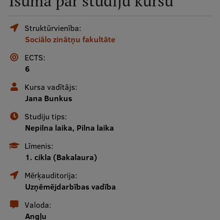
Īsumā par studiju kursu
Mobile
galvenā
Studiju iespējas
Struktūrvienība:
Sociālo zinātņu fakultāte
izvēlne
ECTS:
Pamatstudiju programmas
6
Maģistra studiju programmas
Kursa vadītājs:
Jana Bunkus
Doktorantūra
Studiju tips:
Rezidentūra
Nepilna laika, Pilna laika
Uzņemšana
Līmenis:
1. cikla (Bakalaura)
Praktiska informācija
Mērķauditorija:
Uzņēmējdarbības vadība
Par RSU
Valoda:
Angļu