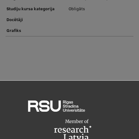
Studiju kursa kategorija
Starptautiskā sadarbība
Obligāts
Docētāji
Grafiks
Mobilitātes programmas
Starptautiskie projekti
Starptautiskie sadarbības partneri
EURAXESS RSU kontaktpunkts
EATRIS koordinators Latvijā