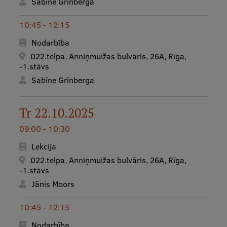
Sabīne Grīnberga
Starptautiskā sadarbība
10:45 - 12:15
Nodarbība
022.telpa, Anniņmuižas bulvāris, 26A, Rīga,
Mobilitātes programmas
-1.stāvs
Starptautiskie projekti
Sabīne Grīnberga
Starptautiskie sadarbības partneri
Tr 22.10.2025
EURAXESS RSU kontaktpunkts
09:00 - 10:30
EATRIS koordinators Latvijā
Lekcija
022.telpa, Anniņmuižas bulvāris, 26A, Rīga,
-1.stāvs
Jānis Moors
10:45 - 12:15
Nodarbība