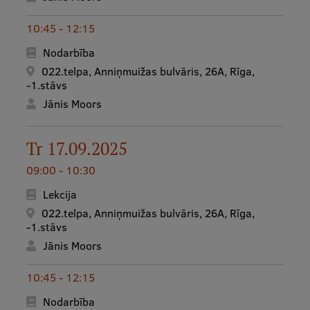
10:45 - 12:15
Studentu dzīve
Nodarbība
Studiju norises vietas
022.telpa, Anniņmuižas bulvāris, 26A, Rīga,
-1.stāvs
Fakultātes
Jānis Moors
Mūsu cilvēki
Stratēģija
Tr 17.09.2025
Struktūra
09:00 - 10:30
Vēsture un tradīcijas
Lekcija
022.telpa, Anniņmuižas bulvāris, 26A, Rīga,
Identitāte
-1.stāvs
Jānis Moors
RSU fonds
Aula
10:45 - 12:15
Nodarbība
Muzeji un ekspozīcijas