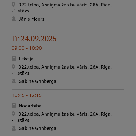
022.telpa, Anniņmuižas bulvāris, 26A, Rīga,
Ģerbonis
-1.stāvs
Jānis Moors
Projekti
Reitingi
Tr 24.09.2025
Virtuālā tūre
09:00 - 10:30
Ilgtspējīga attīstība
Lekcija
022.telpa, Anniņmuižas bulvāris, 26A, Rīga,
Studiju un vides pieejamība
-1.stāvs
Dati par 2025. gadu
Sabīne Grīnberga
Suvenīri un grāmatas
10:45 - 12:15
Nodarbība
022.telpa, Anniņmuižas bulvāris, 26A, Rīga,
Mūžizglītība
-1.stāvs
Sabīne Grīnberga