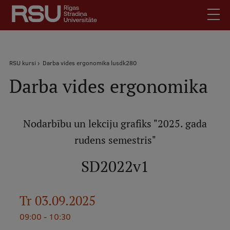
Pārlekt
uz
galveno
saturu
English
.
Atpakaļceļš
RSU kursi
Darba vides ergonomika lusdk280
Latviski
Darba vides ergonomika
Mobile
Meklēt
Skolēniem
augšējā
Studentiem
izvēlne
Nodarbību un lekciju grafiks "2025. gada
Absolventiem
rudens semestris"
Darbiniekiem
Darba devējiem
SD2022v1
Bibliotēka
Kontakti
Tr 03.09.2025
Vakances
09:00 - 10:30