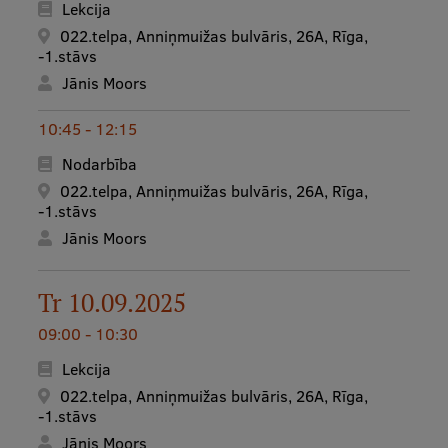
Lekcija
Mobile
022.telpa, Anniņmuižas bulvāris, 26A, Rīga,
galvenā
Studiju iespējas
-1.stāvs
izvēlne
Jānis Moors
10:45 - 12:15
Pamatstudiju programmas
Nodarbība
Maģistra studiju programmas
022.telpa, Anniņmuižas bulvāris, 26A, Rīga,
-1.stāvs
Doktorantūra
Jānis Moors
Rezidentūra
Uzņemšana
Tr 10.09.2025
Praktiska informācija
09:00 - 10:30
Lekcija
022.telpa, Anniņmuižas bulvāris, 26A, Rīga,
Par RSU
-1.stāvs
Jānis Moors