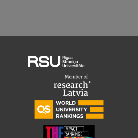
Starptautiskā sadarbība
Mobilitātes programmas
Starptautiskie projekti
Starptautiskie sadarbības partneri
EURAXESS RSU kontaktpunkts
EATRIS koordinators Latvijā