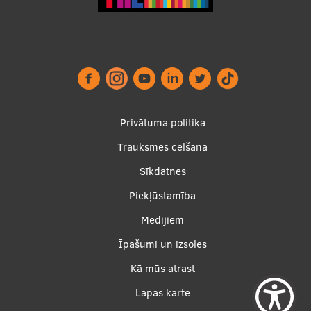
Footer
Privātuma politika
menu
Trauksmes celšana
Sīkdatnes
Piekļūstamība
Apakšējā
Medijiem
izvēlne2
Īpašumi un izsoles
Kā mūs atrast
Lapas karte