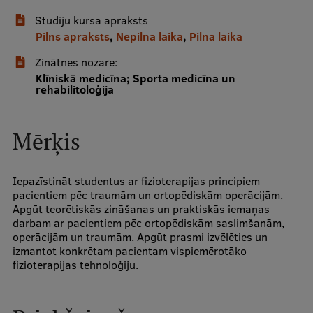
Studiju kursa apraksts
Studentu dzīve
Pilns apraksts
,
Nepilna laika
,
Pilna laika
Studiju norises vietas
Zinātnes nozare:
Klīniskā medicīna; Sporta medicīna un
Fakultātes
rehabilitoloģija
Mūsu cilvēki
Mērķis
Stratēģija
Struktūra
Iepazīstināt studentus ar fizioterapijas principiem
pacientiem pēc traumām un ortopēdiskām operācijām.
Vēsture un tradīcijas
Apgūt teorētiskās zināšanas un praktiskās iemaņas
darbam ar pacientiem pēc ortopēdiskām saslimšanām,
Identitāte
operācijām un traumām. Apgūt prasmi izvēlēties un
izmantot konkrētam pacientam vispiemērotāko
RSU fonds
fizioterapijas tehnoloģiju.
Aula
Muzeji un ekspozīcijas