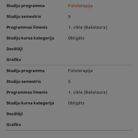
Pētniecības datu pārvaldība
Studiju programma
Fizioterapija
RSU zinātnes portāls
Studiju semestris
5
Zinātnes ietekme
Programmas līmenis
1. cikla (Bakalaura)
Studiju kursa kategorija
Obligāts
Pētniecības platformas
Docētāji
Doktorantūras skola
Grafiks
Pētniecības pakalpojumi
Studiju programma
Fizioterapija
Pētniecības projekti
Studiju semestris
5
Zinātnieku brokastis
Programmas līmenis
1. cikla (Bakalaura)
Vertikāli integrētie projekti
Studiju kursa kategorija
Obligāts
Zinātniskās konferences
Docētāji
Inovāciju centrs
Grafiks