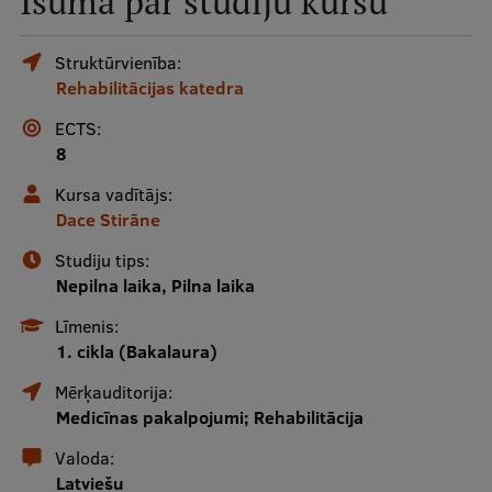
Īsumā par studiju kursu
Mobile
galvenā
Studiju iespējas
Struktūrvienība:
Rehabilitācijas katedra
izvēlne
ECTS:
Pamatstudiju programmas
8
Maģistra studiju programmas
Kursa vadītājs:
Dace Stirāne
Doktorantūra
Studiju tips:
Rezidentūra
Nepilna laika, Pilna laika
Uzņemšana
Līmenis:
1. cikla (Bakalaura)
Praktiska informācija
Mērķauditorija:
Medicīnas pakalpojumi; Rehabilitācija
Par RSU
Valoda:
Latviešu