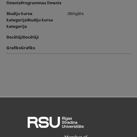
līmenisProgrammas līmenis
Starptautiskā sadarbība
Studiju kursa
Obligāts
kategorijaStudiju kursa
kategorija
Mobilitātes programmas
DocētājiDocētāji
Starptautiskie projekti
GrafiksGrafiks
Starptautiskie sadarbības partneri
EURAXESS RSU kontaktpunkts
EATRIS koordinators Latvijā