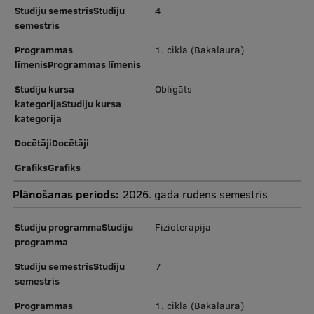
Pētniecības datu pārvaldība
Studiju semestrisStudiju
4
semestris
RSU zinātnes portāls
Programmas
1. cikla (Bakalaura)
Zinātnes ietekme
līmenisProgrammas līmenis
Pētniecības platformas
Studiju kursa
Obligāts
kategorijaStudiju kursa
Doktorantūras skola
kategorija
Pētniecības pakalpojumi
DocētājiDocētāji
GrafiksGrafiks
Pētniecības projekti
Plānošanas periods:
2026. gada rudens semestris
Zinātnieku brokastis
Vertikāli integrētie projekti
Studiju programmaStudiju
Fizioterapija
programma
Zinātniskās konferences
Studiju semestrisStudiju
7
Inovāciju centrs
semestris
Programmas
1. cikla (Bakalaura)