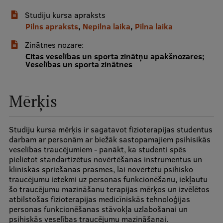
Studiju kursa apraksts
Studentu dzīve
Pilns apraksts
,
Nepilna laika
,
Pilna laika
Studiju norises vietas
Zinātnes nozare:
Citas veselības un sporta zinātņu apakšnozares;
Fakultātes
Veselības un sporta zinātnes
Mūsu cilvēki
Mērķis
Stratēģija
Struktūra
Studiju kursa mērķis ir sagatavot fizioterapijas studentus
darbam ar personām ar biežāk sastopamajiem psihisikās
Vēsture un tradīcijas
veselības traucējumiem - panākt, ka studenti spēs
pielietot standartizētus novērtēšanas instrumentus un
Identitāte
klīniskās spriešanas prasmes, lai novērtētu psihisko
traucējumu ietekmi uz personas funkcionēšanu, iekļautu
RSU fonds
šo traucējumu mazināšanu terapijas mērķos un izvēlētos
Aula
atbilstošas fizioterapijas medicīniskās tehnoloģijas
personas funkcionēšanas stāvokļa uzlabošanai un
Muzeji un ekspozīcijas
psihiskās veselības traucējumu mazināšanai.