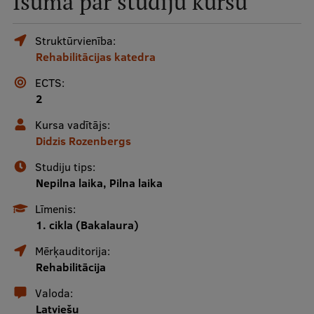
Īsumā par studiju kursu
Mobile
galvenā
Studiju iespējas
Struktūrvienība:
Rehabilitācijas katedra
izvēlne
ECTS:
Pamatstudiju programmas
2
Maģistra studiju programmas
Kursa vadītājs:
Didzis Rozenbergs
Doktorantūra
Studiju tips:
Rezidentūra
Nepilna laika, Pilna laika
Uzņemšana
Līmenis:
1. cikla (Bakalaura)
Praktiska informācija
Mērķauditorija:
Rehabilitācija
Par RSU
Valoda:
Latviešu