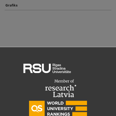
Grafiks
Starptautiskā sadarbība
Mobilitātes programmas
Starptautiskie projekti
Starptautiskie sadarbības partneri
EURAXESS RSU kontaktpunkts
EATRIS koordinators Latvijā