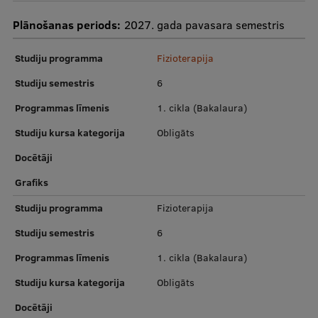
Pētniecības datu pārvaldība
Plānošanas periods:
2027. gada pavasara semestris
RSU zinātnes portāls
Studiju programma
Fizioterapija
Zinātnes ietekme
Studiju semestris
6
Pētniecības platformas
Programmas līmenis
1. cikla (Bakalaura)
Doktorantūras skola
Studiju kursa kategorija
Obligāts
Pētniecības pakalpojumi
Docētāji
Pētniecības projekti
Grafiks
Zinātnieku brokastis
Studiju programma
Fizioterapija
Vertikāli integrētie projekti
Studiju semestris
6
Zinātniskās konferences
Programmas līmenis
1. cikla (Bakalaura)
Inovāciju centrs
Studiju kursa kategorija
Obligāts
Docētāji