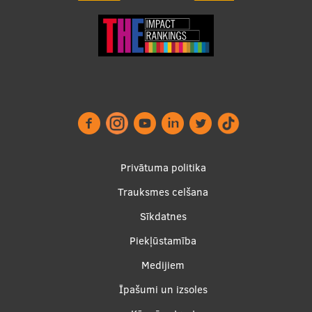
Footer
Privātuma politika
menu
Trauksmes celšana
Sīkdatnes
Piekļūstamība
Apakšējā
Medijiem
izvēlne2
Īpašumi un izsoles