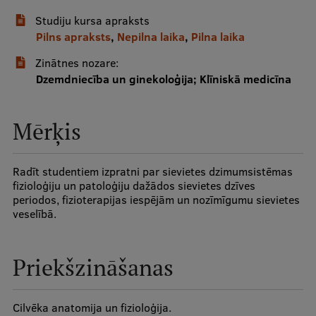
Studiju kursa apraksts
Studentu dzīve
Pilns apraksts
,
Nepilna laika
,
Pilna laika
Studiju norises vietas
Zinātnes nozare:
Dzemdniecība un ginekoloģija; Klīniskā medicīna
Fakultātes
Mūsu cilvēki
Mērķis
Stratēģija
Struktūra
Radīt studentiem izpratni par sievietes dzimumsistēmas
fizioloģiju un patoloģiju dažādos sievietes dzīves
Vēsture un tradīcijas
periodos, fizioterapijas iespējām un nozīmīgumu sievietes
veselībā.
Identitāte
RSU fonds
Priekšzināšanas
Aula
Cilvēka anatomija un fizioloģija.
Muzeji un ekspozīcijas