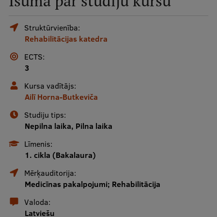
Īsumā par studiju kursu
Mobile
galvenā
Studiju iespējas
Struktūrvienība:
Rehabilitācijas katedra
izvēlne
ECTS:
Pamatstudiju programmas
3
Maģistra studiju programmas
Kursa vadītājs:
Ailī Horna-Butkeviča
Doktorantūra
Studiju tips:
Rezidentūra
Nepilna laika, Pilna laika
Uzņemšana
Līmenis:
1. cikla (Bakalaura)
Praktiska informācija
Mērķauditorija:
Medicīnas pakalpojumi; Rehabilitācija
Par RSU
Valoda:
Latviešu