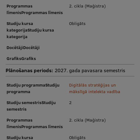
Programmas
2. cikla (Maģistra)
Starptautiskā sadarbība
līmenisProgrammas līmenis
Studiju kursa
Obligāts
kategorijaStudiju kursa
Mobilitātes programmas
kategorija
DocētājiDocētāji
Starptautiskie projekti
GrafiksGrafiks
Starptautiskie sadarbības partneri
Plānošanas periods:
2027. gada pavasara semestris
EURAXESS RSU kontaktpunkts
EATRIS koordinators Latvijā
Studiju programmaStudiju
Digitālās stratēģijas un
programma
mākslīgā intelekta vadība
Studiju semestrisStudiju
2
semestris
Programmas
2. cikla (Maģistra)
līmenisProgrammas līmenis
Studiju kursa
Obligāts