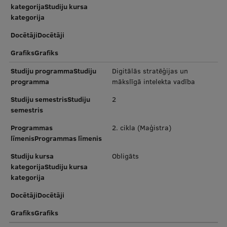
kategorijaStudiju kursa
kategorija
DocētājiDocētāji
GrafiksGrafiks
Studiju programmaStudiju
Digitālās stratēģijas un
programma
mākslīgā intelekta vadība
Studiju semestrisStudiju
2
semestris
Programmas
2. cikla (Maģistra)
līmenisProgrammas līmenis
Studiju kursa
Obligāts
kategorijaStudiju kursa
kategorija
DocētājiDocētāji
GrafiksGrafiks