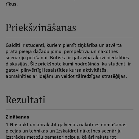
rīkus.
Ģerbonis
Projekti
Priekšzināšanas
Reitingi
Gaidīti ir studenti, kuriem piemīt ziņkārība un atvērta
Virtuālā tūre
prāta pieeja dažādu jomu, perspektīvu un nākotnes
scenāriju pētīšanai. Būtiska ir gatavība aktīvi piedalīties
Ilgtspējīga attīstība
diskusijās. Šie priekšnoteikumi nodrošinās, ka studenti ir
Studiju un vides pieejamība
gatavi pilnvērtīgi iesaistīties kursa aktivitātēs,
apmainīties ar idejām un veidot tālredzīgas stratēģijas.
Dati par 2025. gadu
Suvenīri un grāmatas
Rezultāti
Zināšanas
Mūžizglītība
1.Nosaukt un aprakstīt galvenās nākotnes domāšanas
pieejas un tehnikas un Izskaidrot nākotnes scenāriju
izstrādes metožu pamatprincipus, kā ārī raksturot