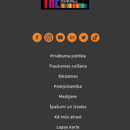
Footer
Privātuma politika
menu
Trauksmes celšana
Sīkdatnes
Piekļūstamība
Apakšējā
Medijiem
izvēlne2
Īpašumi un izsoles
Kā mūs atrast
Lapas karte