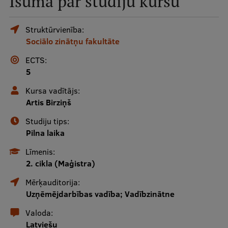
Īsumā par studiju kursu
Mobile
galvenā
Studiju iespējas
Struktūrvienība:
Sociālo zinātņu fakultāte
izvēlne
ECTS:
Pamatstudiju programmas
5
Maģistra studiju programmas
Kursa vadītājs:
Artis Birziņš
Doktorantūra
Studiju tips:
Rezidentūra
Pilna laika
Uzņemšana
Līmenis:
2. cikla (Maģistra)
Praktiska informācija
Mērķauditorija:
Uzņēmējdarbības vadība; Vadībzinātne
Par RSU
Valoda:
Latviešu