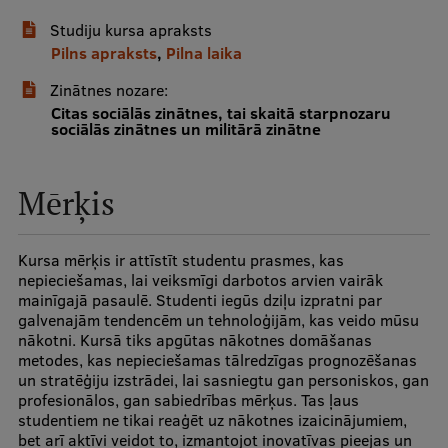
Studiju kursa apraksts
Studentu dzīve
Pilns apraksts
,
Pilna laika
Studiju norises vietas
Zinātnes nozare:
Citas sociālās zinātnes, tai skaitā starpnozaru
Fakultātes
sociālās zinātnes un militārā zinātne
Mūsu cilvēki
Mērķis
Stratēģija
Struktūra
Kursa mērķis ir attīstīt studentu prasmes, kas
nepieciešamas, lai veiksmīgi darbotos arvien vairāk
Vēsture un tradīcijas
mainīgajā pasaulē. Studenti iegūs dziļu izpratni par
galvenajām tendencēm un tehnoloģijām, kas veido mūsu
Identitāte
nākotni. Kursā tiks apgūtas nākotnes domāšanas
metodes, kas nepieciešamas tālredzīgas prognozēšanas
RSU fonds
un stratēģiju izstrādei, lai sasniegtu gan personiskos, gan
Aula
profesionālos, gan sabiedrības mērķus. Tas ļaus
studentiem ne tikai reaģēt uz nākotnes izaicinājumiem,
Muzeji un ekspozīcijas
bet arī aktīvi veidot to, izmantojot inovatīvas pieejas un