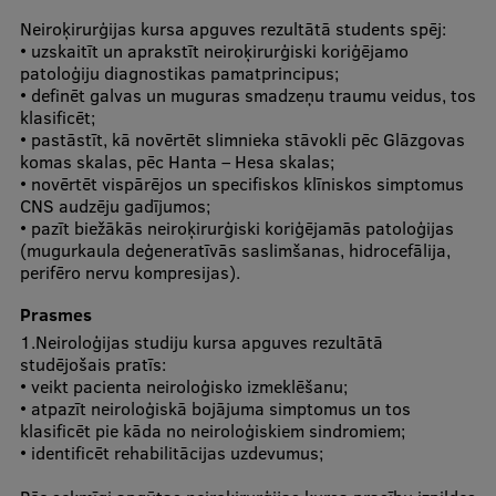
Ētikas un līdztiesības mācības
Neiroķirurģijas kursa apguves rezultātā students spēj:
• uzskaitīt un aprakstīt neiroķirurģiski koriģējamo
Atvērtā universitāte
patoloģiju diagnostikas pamatprincipus;
• definēt galvas un muguras smadzeņu traumu veidus, tos
Sagatavošanas kursi
klasificēt;
• pastāstīt, kā novērtēt slimnieka stāvokli pēc Glāzgovas
Profesionālās pilnveides kursi
komas skalas, pēc Hanta – Hesa skalas;
• novērtēt vispārējos un specifiskos klīniskos simptomus
ESF kvalifikācijas celšanas kursi
CNS audzēju gadījumos;
• pazīt biežākās neiroķirurģiski koriģējamās patoloģijas
Pedagoģiskās izaugsmes centrs
(mugurkaula deģeneratīvās saslimšanas, hidrocefālija,
perifēro nervu kompresijas).
Kvalifikācijas atbilstības pārbaude
Prasmes
1.Neiroloģijas studiju kursa apguves rezultātā
studējošais pratīs:
Pētniecība
• veikt pacienta neiroloģisko izmeklēšanu;
• atpazīt neiroloģiskā bojājuma simptomus un tos
klasificēt pie kāda no neiroloģiskiem sindromiem;
• identificēt rehabilitācijas uzdevumus;
Zinātniskie institūti un laboratorijas