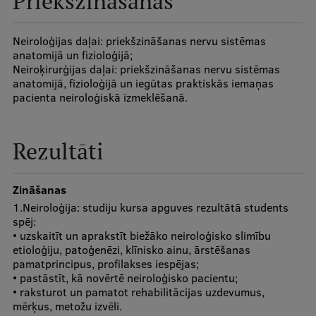
Priekšzināšanas
Ģerbonis
Neiroloģijas daļai: priekšzināšanas nervu sistēmas
Projekti
anatomijā un fizioloģijā;
Neiroķirurģijas daļai: priekšzināšanas nervu sistēmas
Reitingi
anatomijā, fizioloģijā un iegūtas praktiskās iemaņas
pacienta neiroloģiskā izmeklēšanā.
Virtuālā tūre
Ilgtspējīga attīstība
Rezultāti
Studiju un vides pieejamība
Dati par 2025. gadu
Zināšanas
1.Neiroloģija: studiju kursa apguves rezultātā students
Suvenīri un grāmatas
spēj:
• uzskaitīt un aprakstīt biežāko neiroloģisko slimību
etioloģiju, patoģenēzi, klīnisko ainu, ārstēšanas
pamatprincipus, profilakses iespējas;
Mūžizglītība
• pastāstīt, kā novērtē neiroloģisko pacientu;
• raksturot un pamatot rehabilitācijas uzdevumus,
mērķus, metožu izvēli.