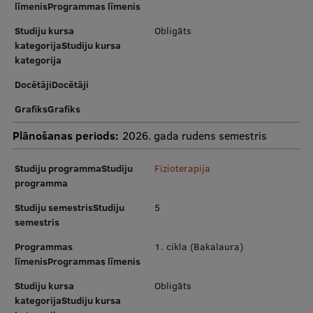
līmenisProgrammas līmenis
Studiju kursa
Obligāts
kategorijaStudiju kursa
kategorija
DocētājiDocētāji
GrafiksGrafiks
Plānošanas periods:
2026. gada rudens semestris
Studiju programmaStudiju
Fizioterapija
programma
Studiju semestrisStudiju
5
semestris
Programmas
1. cikla (Bakalaura)
līmenisProgrammas līmenis
Studiju kursa
Obligāts
kategorijaStudiju kursa