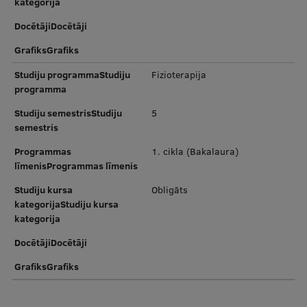
kategorija
DocētājiDocētāji
GrafiksGrafiks
Studiju programmaStudiju
Fizioterapija
programma
Studiju semestrisStudiju
5
semestris
Programmas
1. cikla (Bakalaura)
līmenisProgrammas līmenis
Studiju kursa
Obligāts
kategorijaStudiju kursa
kategorija
DocētājiDocētāji
GrafiksGrafiks