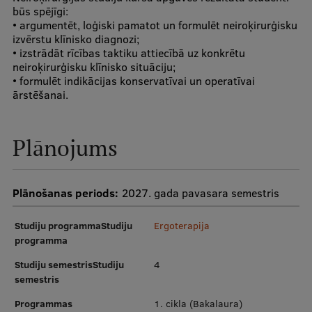
būs spējīgi:
Starptautiskā sadarbība
• argumentēt, loģiski pamatot un formulēt neiroķirurģisku
izvērstu klīnisko diagnozi;
• izstrādāt rīcības taktiku attiecībā uz konkrētu
neiroķirurģisku klīnisko situāciju;
Mobilitātes programmas
• formulēt indikācijas konservatīvai un operatīvai
ārstēšanai.
Starptautiskie projekti
Starptautiskie sadarbības partneri
Plānojums
EURAXESS RSU kontaktpunkts
EATRIS koordinators Latvijā
Plānošanas periods:
2027. gada pavasara semestris
Studiju programmaStudiju
Ergoterapija
programma
Studiju semestrisStudiju
4
semestris
Programmas
1. cikla (Bakalaura)