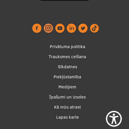
Footer
Privātuma politika
menu
Trauksmes celšana
Sīkdatnes
Piekļūstamība
Apakšējā
Medijiem
izvēlne2
Īpašumi un izsoles
Kā mūs atrast
Lapas karte