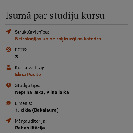
Mobile
Īsumā par studiju kursu
galvenā
Studiju iespējas
izvēlne
Struktūrvienība:
Neiroloģijas un neiroķirurģijas katedra
Pamatstudiju programmas
ECTS:
Maģistra studiju programmas
3
Doktorantūra
Kursa vadītājs:
Elīna Pūcīte
Rezidentūra
Studiju tips:
Uzņemšana
Nepilna laika, Pilna laika
Praktiska informācija
Līmenis:
1. cikla (Bakalaura)
Mērķauditorija:
Par RSU
Rehabilitācija