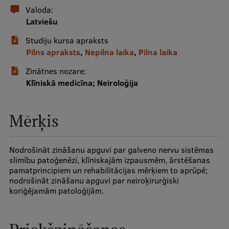
Valoda:
Latviešu
Studentu dzīve
Studiju kursa apraksts
Studiju norises vietas
Pilns apraksts
,
Nepilna laika
,
Pilna laika
Fakultātes
Zinātnes nozare:
Klīniskā medicīna; Neiroloģija
Mūsu cilvēki
Stratēģija
Mērķis
Struktūra
Vēsture un tradīcijas
Nodrošināt zināšanu apguvi par galveno nervu sistēmas
slimību patoģenēzi, klīniskajām izpausmēm, ārstēšanas
Identitāte
pamatprincipiem un rehabilitācijas mērķiem to aprūpē;
nodrošināt zināšanu apguvi par neiroķirurģiski
RSU fonds
koriģējamām patoloģijām.
Aula
Muzeji un ekspozīcijas