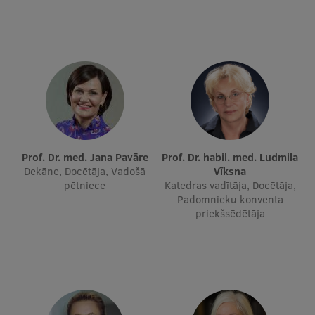
Ģerbonis
Projekti
Reitingi
Virtuālā tūre
Ilgtspējīga attīstība
Prof. Dr. med. Jana Pavāre
Prof. Dr. habil. med. Ludmila
Studiju un vides pieejamība
Dekāne, Docētāja, Vadošā
Vīksna
Dati par 2025. gadu
pētniece
Katedras vadītāja, Docētāja,
Padomnieku konventa
Suvenīri un grāmatas
priekšsēdētāja
Mūžizglītība