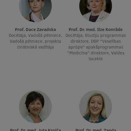
Ētikas un līdztiesības mācības
Atvērtā universitāte
Sagatavošanas kursi
Prof. Dace Zavadska
Prof. Dr. med. Ilze Konrāde
Docētāja, Vadošā pētniece,
Docētāja, Studiju programmas
Profesionālās pilnveides kursi
Vadošā pētniece, projekta
direktore, DSP "Veselības
zinātniskā vadītāja
aprūpe" apakšprogrammas
ESF kvalifikācijas celšanas kursi
"Medicīna" direktore, Valdes
locekle
Pedagoģiskās izaugsmes centrs
Kvalifikācijas atbilstības pārbaude
Pētniecība
Zinātniskie institūti un laboratorijas
Prof. Dr. med. Juta Kroiča
Prof. Dr. med. Zanda