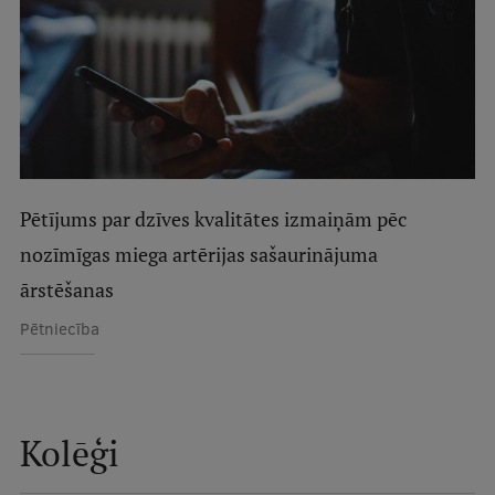
Studentu dzīve
Studiju norises vietas
Fakultātes
Mūsu cilvēki
Pētījums par dzīves kvalitātes izmaiņām pēc
Stratēģija
nozīmīgas miega artērijas sašaurinājuma
Struktūra
ārstēšanas
Vēsture un tradīcijas
Pētniecība
Identitāte
RSU fonds
Aula
Kolēģi
Muzeji un ekspozīcijas