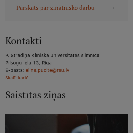
Mobile
Pārskats par zinātnisko darbu
galvenā
Studiju iespējas
izvēlne
Kontakti
Pamatstudiju programmas
Maģistra studiju programmas
P. Stradiņa Klīniskā universitātes slimnīca
Pilsoņu iela 13, Rīga
Doktorantūra
E-pasts:
elina.pucite@rsu.lv
Rezidentūra
Skatīt kartē
Uzņemšana
Saistītās ziņas
Praktiska informācija
Par RSU