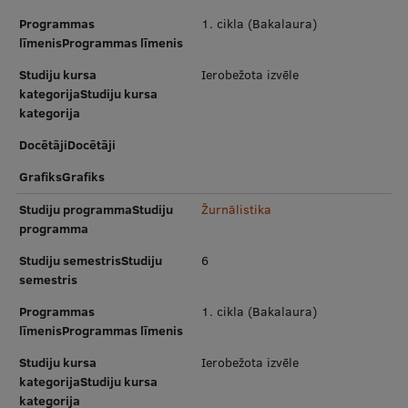
Programmas
1. cikla (Bakalaura)
līmenisProgrammas līmenis
Studiju kursa
Ierobežota izvēle
kategorijaStudiju kursa
kategorija
DocētājiDocētāji
GrafiksGrafiks
Studiju programmaStudiju
Žurnālistika
programma
Studiju semestrisStudiju
6
semestris
Programmas
1. cikla (Bakalaura)
līmenisProgrammas līmenis
Studiju kursa
Ierobežota izvēle
kategorijaStudiju kursa
kategorija