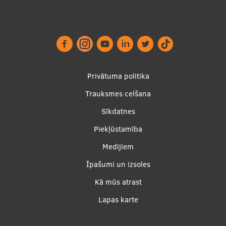
Footer
Privātuma politika
menu
Trauksmes celšana
Sīkdatnes
Piekļūstamība
Apakšējā
Medijiem
izvēlne2
Īpašumi un izsoles
Kā mūs atrast
Lapas karte