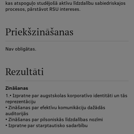
kas atspoguļo studējošā aktīvu līdzdalību sabiedriskajos
Ģerbonis
procesos, pārstāvot RSU intereses.
Projekti
Priekšzināšanas
Reitingi
Virtuālā tūre
Nav obligātas.
Ilgtspējīga attīstība
Studiju un vides pieejamība
Rezultāti
Dati par 2025. gadu
Zināšanas
Suvenīri un grāmatas
1.• Izpratne par augstskolas korporatīvo identitāti un tās
reprezentāciju
• Zināšanas par efektīvu komunikāciju dažādās
auditorijās
Mūžizglītība
• Zināšanas par pilsoniskās līdzdalības nozīmi
• Izpratne par starptautisko sadarbību