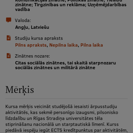
zinātne; Tirgzinības un reklāma; Uzņēmējdarbības
vadība
Studentu dzīve
Valoda:
Studiju norises vietas
Angļu, Latviešu
Fakultātes
Studiju kursa apraksts
Pilns apraksts
,
Nepilna laika
,
Pilna laika
Mūsu cilvēki
Zinātnes nozare:
Stratēģija
Citas sociālās zinātnes, tai skaitā starpnozaru
sociālās zinātnes un militārā zinātne
Struktūra
Vēsture un tradīcijas
Mērķis
Identitāte
Kursa mērķis veicināt studējošā iesaisti ārpusstudiju
RSU fonds
aktivitātēs, kas sekmē personīgo izaugsmi, pilsonisko
līdzdalību un Rīgas Stradiņa universitātes tēla
Aula
stiprināšanu nacionālā un starptautiskā līmenī. Kurss
piedāvā iespēju iegūt ECTS kredītpunktus par aktivitātēm,
Muzeji un ekspozīcijas