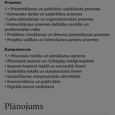
Prasmes
Ētikas un līdztiesības mācības
1.• Prezentēšanas un publiskās uzstāšanās prasmes
• Komandas darba un sadarbības prasmes
Atvērtā universitāte
• Laika plānošanas un organizatoriskās prasmes
• Komunikācijas prasmes dažādās sociālās un
Sagatavošanas kursi
profesionālās vidēs
• Problēmu risināšanas un lēmumu pieņemšanas prasmes
Profesionālās pilnveides kursi
• Projektu vadības un īstenošanas pamatu prasmes
ESF kvalifikācijas celšanas kursi
Kompetences
Pedagoģiskās izaugsmes centrs
1.• Pilsonisko tiesību un pienākumu izpratne
• Pilsoniskā iesaiste un rīcībspēja vietējā kopienā
Kvalifikācijas atbilstības pārbaude
• Iesaiste kopienā lokālā un nacionālā līmenī
• Sadarbība lokālā un starptautiskā līmenī
• Iesaistīšanās starptautiskās aktivitātēs
• Komunicēšana un publicitāte
Pētniecība
• Digitālā satura veidošana
Plānojums
Zinātniskie institūti un laboratorijas