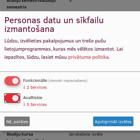
Studiju semestrisStudiju
5
semestris
Starptautiskā sadarbība
Personas datu un sīkfailu
Programmas
1. cikla (Bakalaura)
līmenisProgrammas līmenis
izmantošana
Studiju kursa
Ierobežota izvēle
Mobilitātes programmas
Lūdzu, izvēlieties pakalpojumus un trešo pušu
kategorijaStudiju kursa
Starptautiskie projekti
kategorija
lietojumprogrammas, kuras mēs vēlētos izmantot.
Lai
iepazītos, lūdzu, lasiet mūsu
privātuma politika
.
DocētājiDocētāji
Starptautiskie sadarbības partneri
GrafiksGrafiks
EURAXESS RSU kontaktpunkts
Funkcionālie
(vienmēr nepieciešams)
Studiju programmaStudiju
Starptautiskais bizness un
EATRIS koordinators Latvijā
↓
2
Services
programma
ilgtspējīga ekonomika
Analītiskie
Studiju semestrisStudiju
5
↓
5
Services
semestris
Programmas
1. cikla (Bakalaura)
Nē, paldies
Apstiprināt izvēles
līmenisProgrammas līmenis
Studiju kursa
Ierobežota izvēle