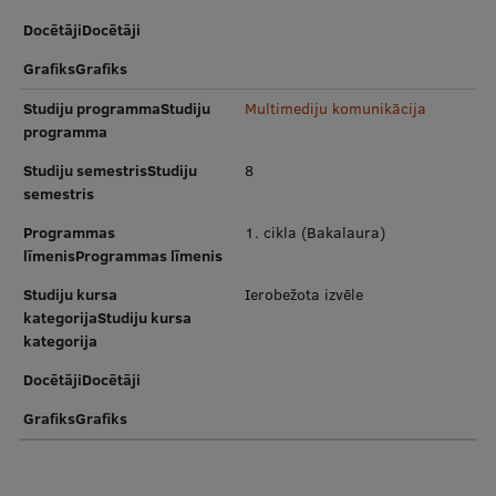
DocētājiDocētāji
GrafiksGrafiks
Studiju programmaStudiju
Multimediju komunikācija
programma
Studiju semestrisStudiju
8
semestris
Programmas
1. cikla (Bakalaura)
līmenisProgrammas līmenis
Studiju kursa
Ierobežota izvēle
kategorijaStudiju kursa
kategorija
DocētājiDocētāji
GrafiksGrafiks