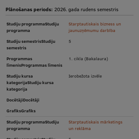
Pētniecības datu pārvaldība
Plānošanas periods:
2026. gada rudens semestris
RSU zinātnes portāls
Studiju programmaStudiju
Starptautiskais bizness un
Zinātnes ietekme
programma
jaunuzņēmumu darbība
Pētniecības platformas
Studiju semestrisStudiju
5
semestris
Doktorantūras skola
Programmas
1. cikla (Bakalaura)
Pētniecības pakalpojumi
līmenisProgrammas līmenis
Pētniecības projekti
Studiju kursa
Ierobežota izvēle
kategorijaStudiju kursa
Zinātnieku brokastis
kategorija
Vertikāli integrētie projekti
DocētājiDocētāji
GrafiksGrafiks
Zinātniskās konferences
Studiju programmaStudiju
Starptautiskais mārketings
Inovāciju centrs
programma
un reklāma