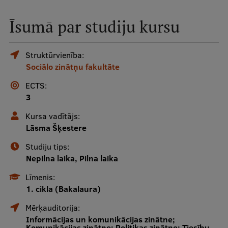
Mobile
Īsumā par studiju kursu
galvenā
Studiju iespējas
izvēlne
Struktūrvienība:
Sociālo zinātņu fakultāte
Pamatstudiju programmas
ECTS:
Maģistra studiju programmas
3
Doktorantūra
Kursa vadītājs:
Lāsma Šķestere
Rezidentūra
Studiju tips:
Uzņemšana
Nepilna laika, Pilna laika
Praktiska informācija
Līmenis:
1. cikla (Bakalaura)
Mērķauditorija:
Par RSU
Informācijas un komunikācijas zinātne;
Komunikācijas zinātne; Politikas zinātne; Tiesību