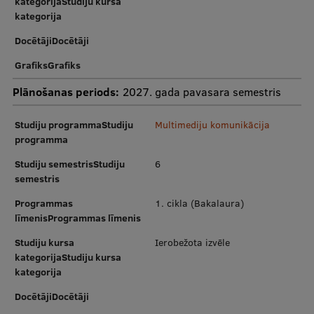
kategorijaStudiju kursa
kategorija
DocētājiDocētāji
GrafiksGrafiks
Plānošanas periods:
2027. gada pavasara semestris
Studiju programmaStudiju
Multimediju komunikācija
programma
Studiju semestrisStudiju
6
semestris
Programmas
1. cikla (Bakalaura)
līmenisProgrammas līmenis
Studiju kursa
Ierobežota izvēle
kategorijaStudiju kursa
kategorija
DocētājiDocētāji