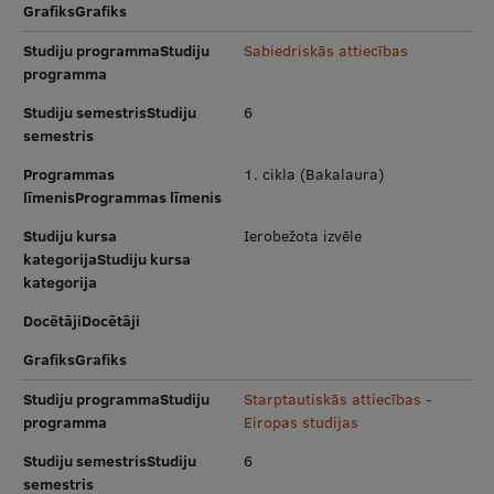
GrafiksGrafiks
Studiju programmaStudiju
Sabiedriskās attiecības
programma
Studiju semestrisStudiju
6
semestris
Programmas
1. cikla (Bakalaura)
līmenisProgrammas līmenis
Studiju kursa
Ierobežota izvēle
kategorijaStudiju kursa
kategorija
DocētājiDocētāji
GrafiksGrafiks
Studiju programmaStudiju
Starptautiskās attiecības -
programma
Eiropas studijas
Studiju semestrisStudiju
6
semestris