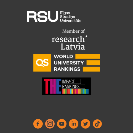
Starptautiskā sadarbība
Mobilitātes programmas
Starptautiskie projekti
Starptautiskie sadarbības partneri
EURAXESS RSU kontaktpunkts
EATRIS koordinators Latvijā