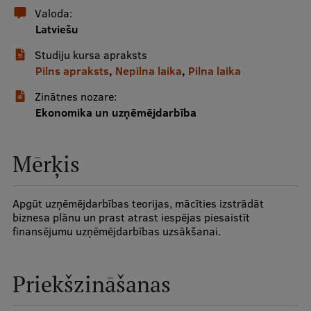
Valoda:
Latviešu
Studentu dzīve
Studiju kursa apraksts
Studiju norises vietas
Pilns apraksts
,
Nepilna laika
,
Pilna laika
Fakultātes
Zinātnes nozare:
Ekonomika un uzņēmējdarbība
Mūsu cilvēki
Stratēģija
Mērķis
Struktūra
Vēsture un tradīcijas
Apgūt uzņēmējdarbības teorijas, mācīties izstrādāt
biznesa plānu un prast atrast iespējas piesaistīt
Identitāte
finansējumu uzņēmējdarbības uzsākšanai.
RSU fonds
Aula
Priekšzināšanas
Muzeji un ekspozīcijas