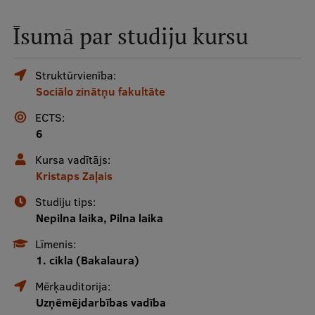
Mobile
Īsumā par studiju kursu
galvenā
Studiju iespējas
izvēlne
Struktūrvienība:
Sociālo zinātņu fakultāte
Pamatstudiju programmas
ECTS:
Maģistra studiju programmas
6
Doktorantūra
Kursa vadītājs:
Kristaps Zaļais
Rezidentūra
Studiju tips:
Uzņemšana
Nepilna laika, Pilna laika
Praktiska informācija
Līmenis:
1. cikla (Bakalaura)
Mērķauditorija:
Par RSU
Uzņēmējdarbības vadība