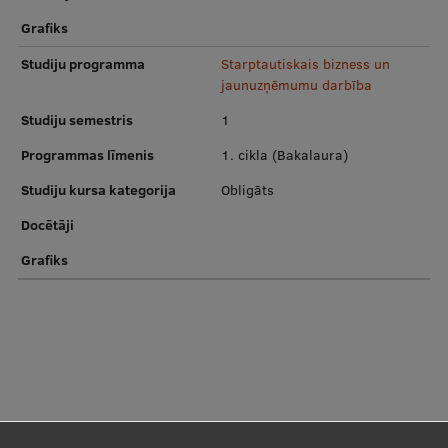
Pētniecības datu pārvaldība
Grafiks
RSU zinātnes portāls
Studiju programma
Starptautiskais bizness un
Zinātnes ietekme
jaunuzņēmumu darbība
Studiju semestris
1
Pētniecības platformas
Programmas līmenis
1. cikla (Bakalaura)
Doktorantūras skola
Studiju kursa kategorija
Obligāts
Pētniecības pakalpojumi
Docētāji
Pētniecības projekti
Grafiks
Zinātnieku brokastis
Vertikāli integrētie projekti
Zinātniskās konferences
Inovāciju centrs