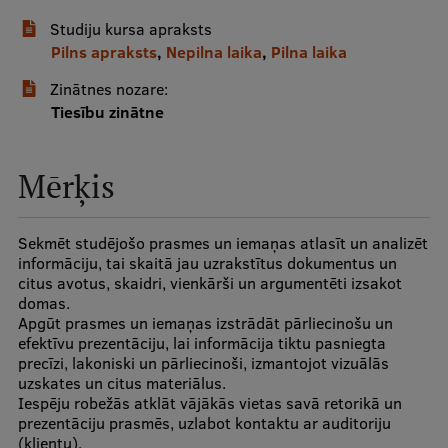
Studiju kursa apraksts
Studentu dzīve
Pilns apraksts
,
Nepilna laika
,
Pilna laika
Studiju norises vietas
Zinātnes nozare:
Tiesību zinātne
Fakultātes
Mūsu cilvēki
Mērķis
Stratēģija
Struktūra
Sekmēt studējošo prasmes un iemaņas atlasīt un analizēt
informāciju, tai skaitā jau uzrakstītus dokumentus un
Vēsture un tradīcijas
citus avotus, skaidri, vienkārši un argumentēti izsakot
domas.
Identitāte
Apgūt prasmes un iemaņas izstrādāt pārliecinošu un
efektīvu prezentāciju, lai informācija tiktu pasniegta
RSU fonds
precīzi, lakoniski un pārliecinoši, izmantojot vizuālās
uzskates un citus materiālus.
Aula
Iespēju robežās atklāt vājākās vietas savā retorikā un
prezentāciju prasmēs, uzlabot kontaktu ar auditoriju
Muzeji un ekspozīcijas
(klientu).