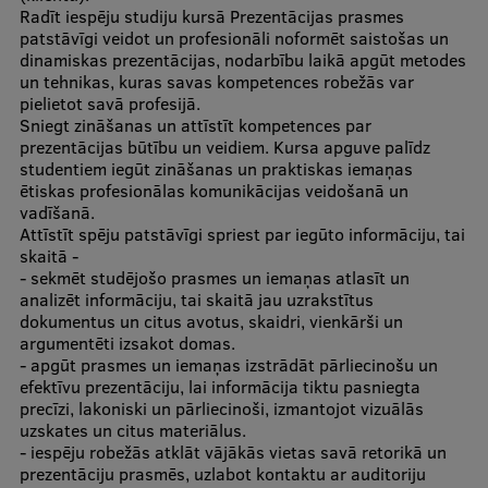
Radīt iespēju studiju kursā Prezentācijas prasmes
Ģerbonis
patstāvīgi veidot un profesionāli noformēt saistošas un
dinamiskas prezentācijas, nodarbību laikā apgūt metodes
Projekti
un tehnikas, kuras savas kompetences robežās var
pielietot savā profesijā.
Reitingi
Sniegt zināšanas un attīstīt kompetences par
prezentācijas būtību un veidiem. Kursa apguve palīdz
Virtuālā tūre
studentiem iegūt zināšanas un praktiskas iemaņas
ētiskas profesionālas komunikācijas veidošanā un
Ilgtspējīga attīstība
vadīšanā.
Attīstīt spēju patstāvīgi spriest par iegūto informāciju, tai
Studiju un vides pieejamība
skaitā -
- sekmēt studējošo prasmes un iemaņas atlasīt un
Dati par 2025. gadu
analizēt informāciju, tai skaitā jau uzrakstītus
dokumentus un citus avotus, skaidri, vienkārši un
Suvenīri un grāmatas
argumentēti izsakot domas.
- apgūt prasmes un iemaņas izstrādāt pārliecinošu un
efektīvu prezentāciju, lai informācija tiktu pasniegta
precīzi, lakoniski un pārliecinoši, izmantojot vizuālās
Mūžizglītība
uzskates un citus materiālus.
- iespēju robežās atklāt vājākās vietas savā retorikā un
prezentāciju prasmēs, uzlabot kontaktu ar auditoriju