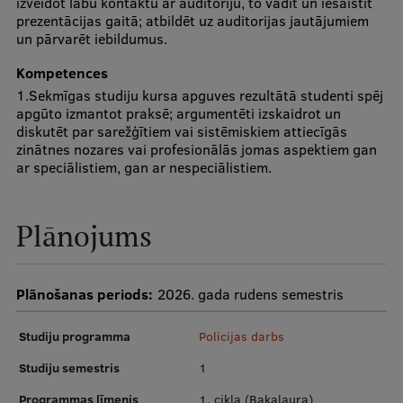
izveidot labu kontaktu ar auditoriju, to vadīt un iesaistīt
prezentācijas gaitā; atbildēt uz auditorijas jautājumiem
Starptautiskā sadarbība
un pārvarēt iebildumus.
Kompetences
1.Sekmīgas studiju kursa apguves rezultātā studenti spēj
Mobilitātes programmas
apgūto izmantot praksē; argumentēti izskaidrot un
diskutēt par sarežģītiem vai sistēmiskiem attiecīgās
Starptautiskie projekti
zinātnes nozares vai profesionālās jomas aspektiem gan
ar speciālistiem, gan ar nespeciālistiem.
Starptautiskie sadarbības partneri
EURAXESS RSU kontaktpunkts
Plānojums
EATRIS koordinators Latvijā
Plānošanas periods:
2026. gada rudens semestris
Studiju programma
Policijas darbs
Studiju semestris
1
Programmas līmenis
1. cikla (Bakalaura)