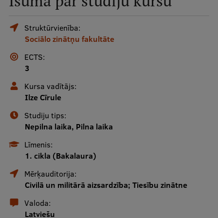
Īsumā par studiju kursu
Mobile
galvenā
Studiju iespējas
Struktūrvienība:
Sociālo zinātņu fakultāte
izvēlne
ECTS:
Pamatstudiju programmas
3
Maģistra studiju programmas
Kursa vadītājs:
Ilze Cīrule
Doktorantūra
Studiju tips:
Rezidentūra
Nepilna laika, Pilna laika
Uzņemšana
Līmenis:
1. cikla (Bakalaura)
Praktiska informācija
Mērķauditorija:
Civilā un militārā aizsardzība; Tiesību zinātne
Par RSU
Valoda:
Latviešu