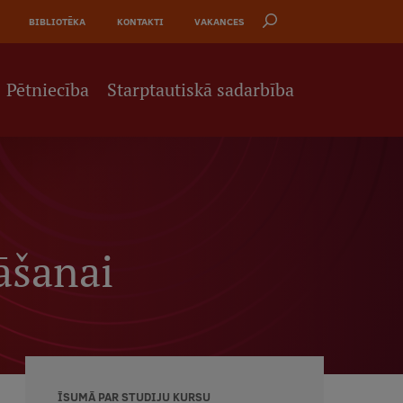
BIBLIOTĒKA
KONTAKTI
VAKANCES
Pētniecība
Starptautiskā sadarbība
nāšanai
ĪSUMĀ PAR STUDIJU KURSU