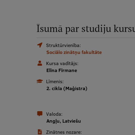
Īsumā par studiju kurs
Struktūrvienība:
Sociālo zinātņu fakultāte
Kursa vadītājs:
Elīna Fīrmane
Līmenis:
2. cikla (Maģistra)
Valoda:
Angļu, Latviešu
Zinātnes nozare: