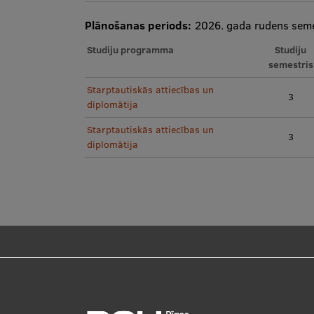
Plānošanas periods:
2026. gada rudens seme
Studiju programma
Studiju
semestris
Starptautiskās attiecības un
3
diplomātija
Starptautiskās attiecības un
3
diplomātija