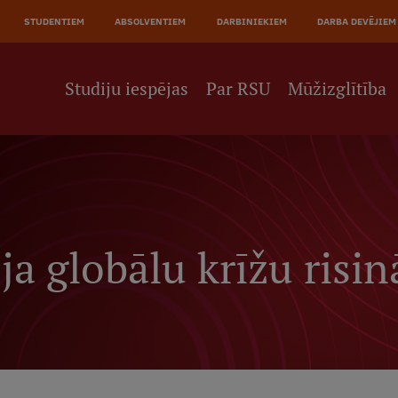
JĀ
STUDENTIEM
ABSOLVENTIEM
DARBINIEKIEM
DARBA DEVĒJIEM
NE
Studiju iespējas
Par RSU
Mūžizglītība
ja globālu krīžu risi