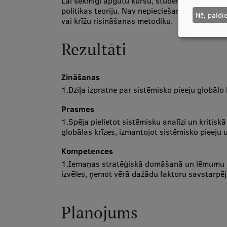
Lai sekmīgi apgūtu kursu, studentiem ieteic
politikas teoriju. Nav nepieciešamas specifisk
Nē, paldi
vai krīžu risināšanas metodiku.
Rezultāti
Zināšanas
1.Dziļa izpratne par sistēmisko pieeju globālo k
Prasmes
1.Spēja pielietot sistēmisku analīzi un kritis
globālas krīzes, izmantojot sistēmisko pieeju
Kompetences
1.Iemaņas stratēģiskā domāšanā un lēmumu 
izvēles, ņemot vērā dažādu faktoru savstarpējo
Plānojums