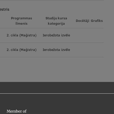
stris
Programmas
Studiju kursa
Docētāji
Grafiks
līmenis
kategorija
2. cikla (Maģistra)
Ierobežota izvēle
2. cikla (Maģistra)
Ierobežota izvēle