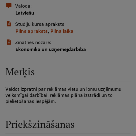
Valoda:
Latviešu
Studentu dzīve
Studiju kursa apraksts
Studiju norises vietas
Pilns apraksts
,
Pilna laika
Fakultātes
Zinātnes nozare:
Ekonomika un uzņēmējdarbība
Mūsu cilvēki
Stratēģija
Mērķis
Struktūra
Vēsture un tradīcijas
Veidot izpratni par reklāmas vietu un lomu uzņēmumu
veiksmīgai darbībai, reklāmas plāna izstrādi un to
Identitāte
pielietošanas iespējām.
RSU fonds
Aula
Priekšzināšanas
Muzeji un ekspozīcijas