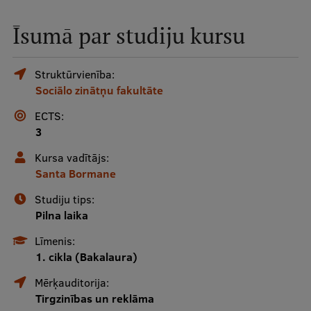
Mobile
Īsumā par studiju kursu
galvenā
Studiju iespējas
izvēlne
Struktūrvienība:
Sociālo zinātņu fakultāte
Pamatstudiju programmas
ECTS:
Maģistra studiju programmas
3
Doktorantūra
Kursa vadītājs:
Santa Bormane
Rezidentūra
Studiju tips:
Uzņemšana
Pilna laika
Praktiska informācija
Līmenis:
1. cikla (Bakalaura)
Mērķauditorija:
Par RSU
Tirgzinības un reklāma