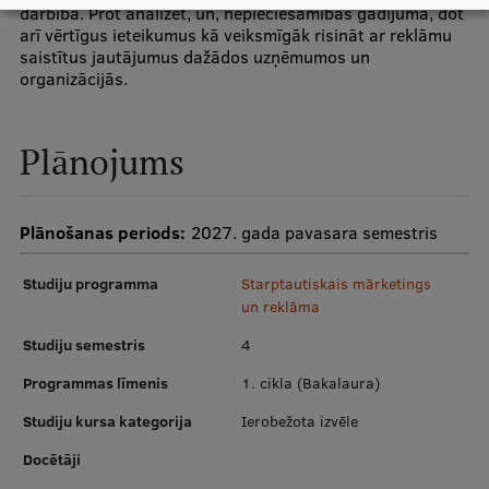
darbībā. Prot analizēt, un, nepieciešamības gadījumā, dot
Ētikas un līdztiesības mācības
arī vērtīgus ieteikumus kā veiksmīgāk risināt ar reklāmu
saistītus jautājumus dažādos uzņēmumos un
Atvērtā universitāte
organizācijās.
Sagatavošanas kursi
Profesionālās pilnveides kursi
Plānojums
ESF kvalifikācijas celšanas kursi
Plānošanas periods:
Pedagoģiskās izaugsmes centrs
2027. gada pavasara semestris
Kvalifikācijas atbilstības pārbaude
Studiju programma
Starptautiskais mārketings
un reklāma
Studiju semestris
4
Pētniecība
Programmas līmenis
1. cikla (Bakalaura)
Studiju kursa kategorija
Ierobežota izvēle
Zinātniskie institūti un laboratorijas
Docētāji