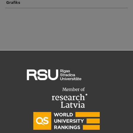
Pētniecības datu pārvaldība
Grafiks
RSU zinātnes portāls
Zinātnes ietekme
Pētniecības platformas
Doktorantūras skola
Pētniecības pakalpojumi
Pētniecības projekti
Zinātnieku brokastis
Vertikāli integrētie projekti
Zinātniskās konferences
Inovāciju centrs