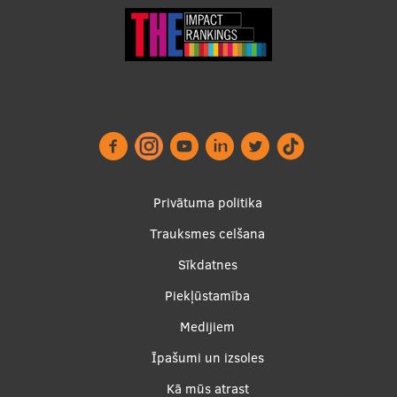
Starptautiskā sadarbība
Mobilitātes programmas
Starptautiskie projekti
Starptautiskie sadarbības partneri
Footer
Privātuma politika
EURAXESS RSU kontaktpunkts
menu
Trauksmes celšana
EATRIS koordinators Latvijā
Sīkdatnes
Piekļūstamība
Apakšējā
Medijiem
izvēlne2
Īpašumi un izsoles
Kā mūs atrast