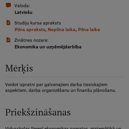
Valoda:
Latviešu
Studentu dzīve
Studiju kursa apraksts
Studiju norises vietas
Pilns apraksts
,
Nepilna laika
,
Pilna laika
Fakultātes
Zinātnes nozare:
Ekonomika un uzņēmējdarbība
Mūsu cilvēki
Stratēģija
Mērķis
Struktūra
Vēsture un tradīcijas
Veidot izpratni par galvenajiem darba tiesiskajiem
aspektiem, darba organizēšanu un finanšu plānošanu.
Identitāte
RSU fonds
Priekšzināšanas
Aula
Muzeji un ekspozīcijas
Vidusskolas līmenī ekonomikas pamatos, matemātikā un