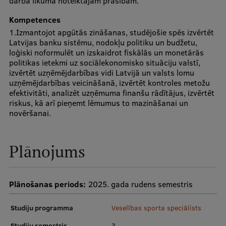
darba likumā noteiktajām prasībām.
Pētniecības datu pārvaldība
Kompetences
RSU zinātnes portāls
1.Izmantojot apgūtās zināšanas, studējošie spēs izvērtēt
Latvijas banku sistēmu, nodokļu politiku un budžetu,
Zinātnes ietekme
loģiski noformulēt un izskaidrot fiskālās un monetārās
politikas ietekmi uz sociālekonomisko situāciju valstī,
Pētniecības platformas
izvērtēt uzņēmējdarbības vidi Latvijā un valsts lomu
uzņēmējdarbības veicināšanā, izvērtēt kontroles metožu
Doktorantūras skola
efektivitāti, analizēt uzņēmuma finanšu rādītājus, izvērtēt
Pētniecības pakalpojumi
riskus, kā arī pieņemt lēmumus to mazināšanai un
novēršanai.
Pētniecības projekti
Zinātnieku brokastis
Plānojums
Vertikāli integrētie projekti
Zinātniskās konferences
Plānošanas periods:
2025. gada rudens semestris
Inovāciju centrs
Studiju programma
Veselības sporta speciālists
Studiju semestris
3