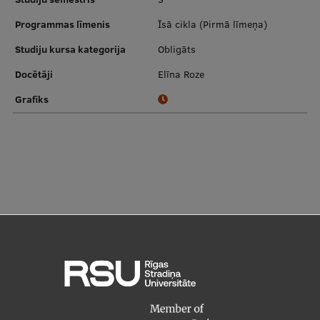
Starptautiskā sadarbība
Programmas līmenis
Īsā cikla (Pirmā līmeņa)
Studiju kursa kategorija
Obligāts
Docētāji
Elīna Roze
Mobilitātes programmas
Grafiks
Starptautiskie projekti
Starptautiskie sadarbības partneri
EURAXESS RSU kontaktpunkts
EATRIS koordinators Latvijā