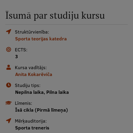
Mobile
Īsumā par studiju kursu
galvenā
Studiju iespējas
izvēlne
Struktūrvienība:
Sporta teorijas katedra
Pamatstudiju programmas
ECTS:
Maģistra studiju programmas
3
Doktorantūra
Kursa vadītājs:
Anita Kokarēviča
Rezidentūra
Studiju tips:
Uzņemšana
Nepilna laika, Pilna laika
Praktiska informācija
Līmenis:
Īsā cikla (Pirmā līmeņa)
Mērķauditorija:
Par RSU
Sporta treneris