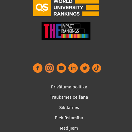
Starptautiskā sadarbība
Mobilitātes programmas
Starptautiskie projekti
Starptautiskie sadarbības partneri
EURAXESS RSU kontaktpunkts
EATRIS koordinators Latvijā
Footer
Privātuma politika
menu
Trauksmes celšana
Sīkdatnes
Piekļūstamība
Apakšējā
Medijiem