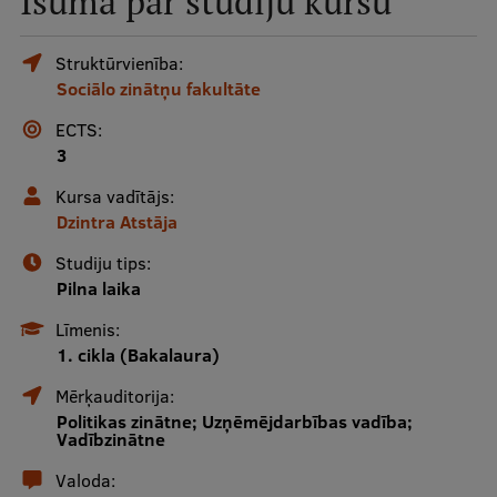
Īsumā par studiju kursu
Mobile
galvenā
Studiju iespējas
Struktūrvienība:
Sociālo zinātņu fakultāte
izvēlne
ECTS:
Pamatstudiju programmas
3
Maģistra studiju programmas
Kursa vadītājs:
Dzintra Atstāja
Doktorantūra
Studiju tips:
Rezidentūra
Pilna laika
Uzņemšana
Līmenis:
1. cikla (Bakalaura)
Praktiska informācija
Mērķauditorija:
Politikas zinātne; Uzņēmējdarbības vadība;
Vadībzinātne
Par RSU
Valoda: