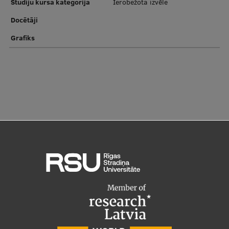
Studiju kursa kategorija
Ierobežota izvēle
Pētniecības datu pārvaldība
Docētāji
RSU zinātnes portāls
Grafiks
Zinātnes ietekme
Pētniecības platformas
Doktorantūras skola
Pētniecības pakalpojumi
Pētniecības projekti
Zinātnieku brokastis
Vertikāli integrētie projekti
Zinātniskās konferences
Inovāciju centrs