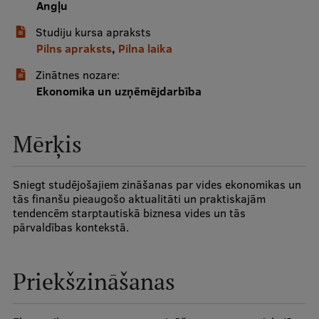
Angļu
Studiju kursa apraksts
Studentu dzīve
Pilns apraksts
,
Pilna laika
Studiju norises vietas
Zinātnes nozare:
Fakultātes
Ekonomika un uzņēmējdarbība
Mūsu cilvēki
Mērķis
Stratēģija
Struktūra
Sniegt studējošajiem zināšanas par vides ekonomikas un
tās finanšu pieaugošo aktualitāti un praktiskajām
Vēsture un tradīcijas
tendencēm starptautiskā biznesa vides un tās
pārvaldības kontekstā.
Identitāte
RSU fonds
Priekšzināšanas
Aula
Muzeji un ekspozīcijas