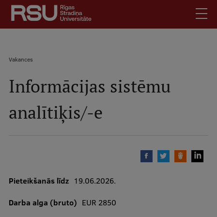
Pārlekt
uz
galveno
saturu
English
.
Vakances
Latviski
Informācijas sistēmu
Meklēt
Atpakaļceļš
Skolēniem
Studentiem
Mobile
analītiķis/-e
augšējā
Absolventiem
izvēlne
Darbiniekiem
Darba devējiem
Bibliotēka
Pieteikšanās līdz
19.06.2026.
Kontakti
Vakances
Darba alga (bruto)
EUR 2850