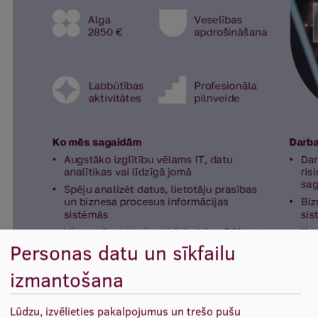
Studentu dzīve
Studiju norises vietas
Fakultātes
Mūsu cilvēki
Stratēģija
Struktūra
Vēsture un tradīcijas
Identitāte
Personas datu un sīkfailu
RSU fonds
izmantošana
Aula
Muzeji un ekspozīcijas
Lūdzu, izvēlieties pakalpojumus un trešo pušu