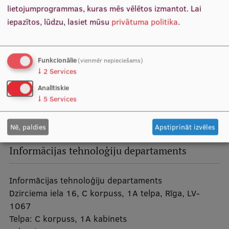
lietojumprogrammas, kuras mēs vēlētos izmantot.
Lai
Ģerbonis
iepazītos, lūdzu, lasiet mūsu
privātuma politika
.
Projekti
Reitingi
Funkcionālie
(vienmēr nepieciešams)
↓
2
Services
Virtuālā tūre
Analītiskie
Ilgtspējīga attīstība
↓
5
Services
Studiju un vides pieejamība
Nē, paldies
Apstiprināt izvēles
Dati par 2025. gadu
Informācijas tehnoloģiju departaments
Suvenīri un grāmatas
Informācijas tehnoloģiju departaments
Dzirciema iela 16, C korpuss, 1A telpa, Rīga, LV-
Mūžizglītība
1067
Telpa:
C korpuss, 1A kabinets