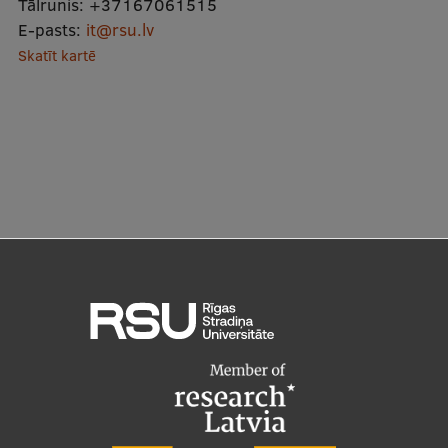
Tālrunis:
+37167061515
Ētikas un līdztiesības mācības
E-pasts:
it@rsu.lv
Skatīt kartē
Atvērtā universitāte
Sagatavošanas kursi
Profesionālās pilnveides kursi
ESF kvalifikācijas celšanas kursi
Pedagoģiskās izaugsmes centrs
Kvalifikācijas atbilstības pārbaude
Pētniecība
Zinātniskie institūti un laboratorijas