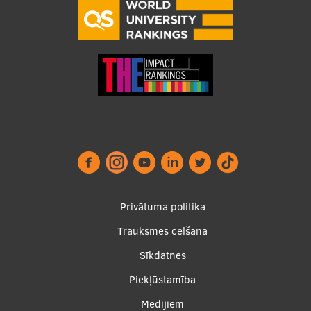
Pētniecības datu pārvaldība
RSU zinātnes portāls
Zinātnes ietekme
Pētniecības platformas
Doktorantūras skola
Pētniecības pakalpojumi
Pētniecības projekti
Zinātnieku brokastis
Privātuma politika
Vertikāli integrētie projekti
Trauksmes celšana
Footer
Zinātniskās konferences
Sīkdatnes
menu
Inovāciju centrs
Piekļūstamība
Medijiem