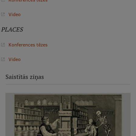
Video
Studentu dzīve
Studiju norises vietas
PLACES
Fakultātes
Konferences tēzes
Mūsu cilvēki
Video
Stratēģija
Struktūra
Saistītās ziņas
Vēsture un tradīcijas
Identitāte
RSU fonds
Aula
Muzeji un ekspozīcijas