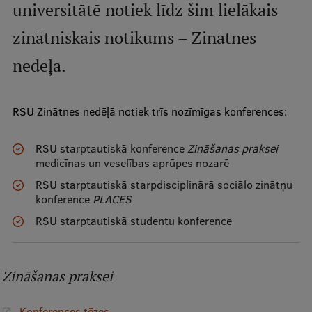
universitātē notiek līdz šim lielākais
Mobile
galvenā
Studiju iespējas
zinātniskais notikums – Zinātnes
izvēlne
nedēļa.
Pamatstudiju programmas
RSU Zinātnes nedēļā notiek trīs nozīmīgas konferences:
Maģistra studiju programmas
Doktorantūra
RSU starptautiskā konference
Zināšanas praksei
medicīnas un veselības aprūpes nozarē
Rezidentūra
RSU starptautiskā starpdisciplinārā sociālo zinātņu
konference
PLACES
Uzņemšana
RSU starptautiskā studentu konference
Praktiska informācija
Zināšanas praksei
Par RSU
Konferences tēzes