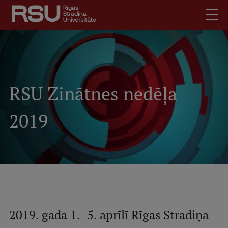
Pārlekt
uz
galveno
saturu
English
Latviski
.
Mobile
Meklēt
RSU Zinātnes nedēļa
Skolēniem
augšējā
Studentiem
2019
izvēlne
Absolventiem
Darbiniekiem
Darba devējiem
Bibliotēka
Kontakti
Vakances
2019. gada 1.–5. aprīlī Rīgas Stradiņa