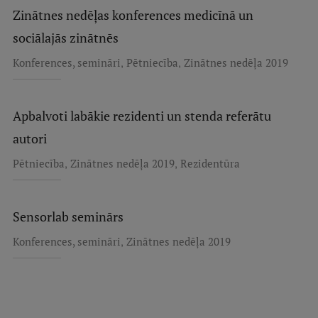
Ētikas un līdztiesības mācības
Zinātnes nedēļas konferences medicīnā un
sociālajās zinātnēs
Atvērtā universitāte
,
,
Konferences, semināri
Pētniecība
Zinātnes nedēļa 2019
Sagatavošanas kursi
Profesionālās pilnveides kursi
Apbalvoti labākie rezidenti un stenda referātu
ESF kvalifikācijas celšanas kursi
autori
Pedagoģiskās izaugsmes centrs
,
,
Pētniecība
Zinātnes nedēļa 2019
Rezidentūra
Kvalifikācijas atbilstības pārbaude
Sensorlab seminārs
Pētniecība
,
Konferences, semināri
Zinātnes nedēļa 2019
Zinātniskie institūti un laboratorijas