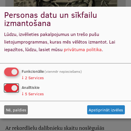
Ģerbonis
Personas datu un sīkfailu
Projekti
izmantošana
Reitingi
Lūdzu, izvēlieties pakalpojumus un trešo pušu
RSU Zinātnes nedēļā iznācis brīvpieejas akadēmiskā
lietojumprogrammas, kuras mēs vēlētos izmantot.
Lai
Virtuālā tūre
žurnāla "Acta medico-historica Rigensia" jaunākais
iepazītos, lūdzu, lasiet mūsu
privātuma politika
.
Ilgtspējīga attīstība
numurs
,
Zinātnes nedēļa 2019
Medicīnas vēsture
Studiju un vides pieejamība
Funkcionālie
(vienmēr nepieciešams)
Dati par 2025. gadu
↓
2
Services
RSU Zinātnes nedēļā Juridiskajā fakultātē aizvadītas
Analītiskie
Suvenīri un grāmatas
↓
5
Services
tiesu izspēles
,
Zinātnes nedēļa 2019
Tiesības
Nē, paldies
Apstiprināt izvēles
Mūžizglītība
Ar rekordlielu dalībnieku skaitu noslēgušās