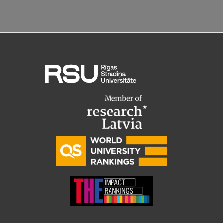
Pētniecības datu pārvaldība
RSU zinātnes portāls
Zinātnes ietekme
Pētniecības platformas
Doktorantūras skola
Pētniecības pakalpojumi
Pētniecības projekti
Zinātnieku brokastis
Vertikāli integrētie projekti
Zinātniskās konferences
Inovāciju centrs