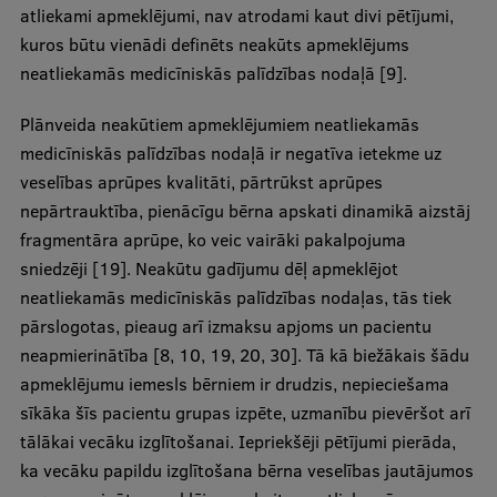
atliekami apmeklējumi, nav atrodami kaut divi pētījumi,
kuros būtu vienādi definēts neakūts apmeklējums
neatliekamās medicīniskās palīdzības nodaļā [9].
Plānveida neakūtiem apmeklējumiem neatliekamās
medicīniskās palīdzības nodaļā ir negatīva ietekme uz
veselības aprūpes kvalitāti, pārtrūkst aprūpes
nepārtrauktība, pienācīgu bērna apskati dinamikā aizstāj
fragmentāra aprūpe, ko veic vairāki pakalpojuma
sniedzēji [19]. Neakūtu gadījumu dēļ apmeklējot
neatliekamās medicīniskās palīdzības nodaļas, tās tiek
pārslogotas, pieaug arī izmaksu apjoms un pacientu
neapmierinātība [8, 10, 19, 20, 30]. Tā kā biežākais šādu
apmeklējumu iemesls bērniem ir drudzis, nepieciešama
sīkāka šīs pacientu grupas izpēte, uzmanību pievēršot arī
tālākai vecāku izglītošanai. Iepriekšēji pētījumi pierāda,
ka vecāku papildu izglītošana bērna veselības jautājumos