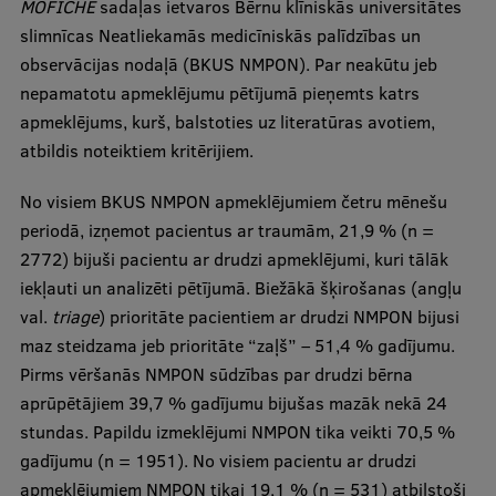
MOFICHE
sadaļas ietvaros Bērnu klīniskās universitātes
slimnīcas Neatliekamās medicīniskās palīdzības un
Studentu dzīve
observācijas nodaļā (BKUS NMPON). Par neakūtu jeb
nepamatotu apmeklējumu pētījumā pieņemts katrs
Studiju norises vietas
apmeklējums, kurš, balstoties uz literatūras avotiem,
Fakultātes
atbildis noteiktiem kritērijiem.
Mūsu cilvēki
No visiem BKUS NMPON apmeklējumiem četru mēnešu
Stratēģija
periodā, izņemot pacientus ar traumām, 21,9 % (n =
2772) bijuši pacientu ar drudzi apmeklējumi, kuri tālāk
Struktūra
iekļauti un analizēti pētījumā. Biežākā šķirošanas (angļu
Vēsture un tradīcijas
val.
triage
) prioritāte pacientiem ar drudzi NMPON bijusi
maz steidzama jeb prioritāte “zaļš” – 51,4 % gadījumu.
Identitāte
Pirms vēršanās NMPON sūdzības par drudzi bērna
RSU fonds
aprūpētājiem 39,7 % gadījumu bijušas mazāk nekā 24
stundas. Papildu izmeklējumi NMPON tika veikti 70,5 %
Aula
gadījumu (n = 1951). No visiem pacientu ar drudzi
Muzeji un ekspozīcijas
apmeklējumiem NMPON tikai 19,1 % (n = 531) atbilstoši