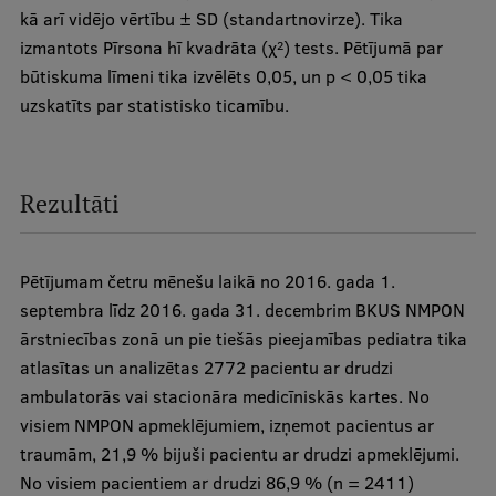
kā arī vidējo vērtību ± SD (standartnovirze). Tika
izmantots Pīrsona hī kvadrāta (χ
) tests. Pētījumā par
2
būtiskuma līmeni tika izvēlēts 0,05, un p < 0,05 tika
uzskatīts par statistisko ticamību.
Rezultāti
Pētījumam četru mēnešu laikā no 2016. gada 1.
septembra līdz 2016. gada 31. decembrim BKUS NMPON
ārstniecības zonā un pie tiešās pieejamības pediatra tika
atlasītas un analizētas 2772 pacientu ar drudzi
ambulatorās vai stacionāra medicīniskās kartes. No
visiem NMPON apmeklējumiem, izņemot pacientus ar
traumām, 21,9 % bijuši pacientu ar drudzi apmeklējumi.
No visiem pacientiem ar drudzi 86,9 % (n = 2411)