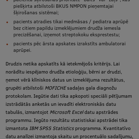
piešķirta atbilstoši BKUS NMPON pieņemtajai
šķirošanas sistēmai;
pacients atradies tikai medmāsas / pediatra aprūpē
bez citiem papildu izmeklējumiem drudža iemesla
precizēšanai, izņemot streptokoku eksprestestu;
pacients pēc ārsta apskates izrakstīts ambulatorai
aprūpei.
Drudzis netika apskatīts kā ietekmējošs kritērijs. Lai
norādītu iespējamo drudža etioloģiju, bērni ar drudzi,
ņemot vērā klīniskos datus un izmeklējuma rezultātus,
grupēti atbilstoši
MOFICHE
sadaļas gala diagnožu
protokolam. Iegūtie dati tika apkopoti speciāli pētījumam
izstrādātās anketās un ievadīti elektroniskās datu
tabulās, izmantojot
Microsoft Excel
datu apstrādes
programmu. Iegūto rezultātu statistiskai apstrādei tika
izmantota
IBM SPSS Statistics
programma. Kvantitatīvo
datu analīzei izmantoja skaitu un procentuālo sadalījumu,