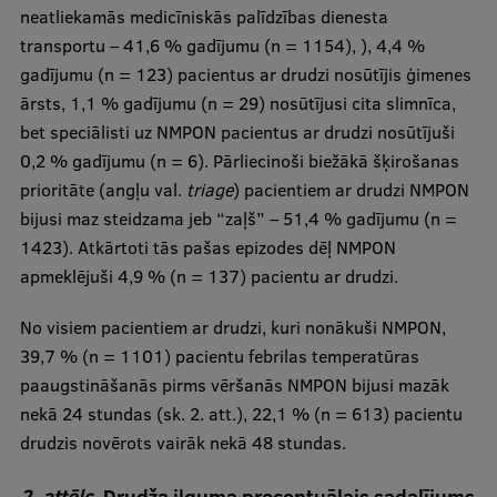
neatliekamās medicīniskās palīdzības dienesta
transportu – 41,6 % gadījumu (n = 1154), ), 4,4 %
gadījumu (n = 123) pacientus ar drudzi nosūtījis ģimenes
ārsts, 1,1 % gadījumu (n = 29) nosūtījusi cita slimnīca,
bet speciālisti uz NMPON pacientus ar drudzi nosūtījuši
0,2 % gadījumu (n = 6). Pārliecinoši biežākā šķirošanas
prioritāte (angļu val.
triage
) pacientiem ar drudzi NMPON
bijusi maz steidzama jeb “zaļš” – 51,4 % gadījumu (n =
1423). Atkārtoti tās pašas epizodes dēļ NMPON
apmeklējuši 4,9 % (n = 137) pacientu ar drudzi.
No visiem pacientiem ar drudzi, kuri nonākuši NMPON,
39,7 % (n = 1101) pacientu febrilas temperatūras
paaugstināšanās pirms vēršanās NMPON bijusi mazāk
nekā 24 stundas (sk. 2. att.), 22,1 % (n = 613) pacientu
drudzis novērots vairāk nekā 48 stundas.
2. attēls.
Drudža ilguma procentuālais sadalījums