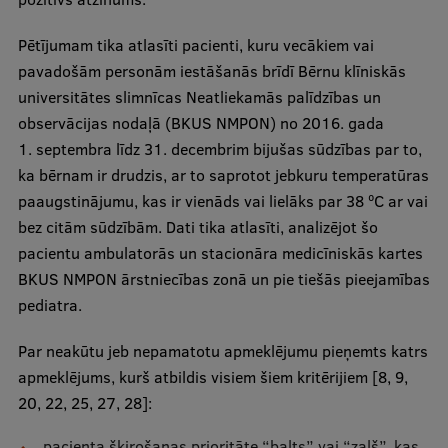
Pētījumam tika atlasīti pacienti, kuru vecākiem vai
pavadošām personām iestāšanās brīdī Bērnu klīniskās
universitātes slimnīcas Neatliekamās palīdzības un
observācijas nodaļā (BKUS NMPON) no 2016. gada
1. septembra līdz 31. decembrim bijušas sūdzības par to,
ka bērnam ir drudzis, ar to saprotot jebkuru temperatūras
paaugstinājumu, kas ir vienāds vai lielāks par 38 ºC ar vai
bez citām sūdzībām. Dati tika atlasīti, analizējot šo
pacientu ambulatorās un stacionāra medicīniskās kartes
BKUS NMPON ārstniecības zonā un pie tiešās pieejamības
pediatra.
Par neakūtu jeb nepamatotu apmeklējumu pieņemts katrs
apmeklējums, kurš atbildis visiem šiem kritērijiem [8, 9,
20, 22, 25, 27, 28]:
pacienta šķirošanas prioritāte “balts” vai “zaļš”, kas