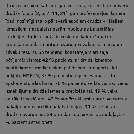
Drudzis bērniem satrauc gan vecākus, kuriem bieži novēro
drudža fobiju [2, 6, 7, 11, 21], gan profesionāļus, kuriem
īpaši nozīmīgi starp pārsvarā esošiem drudža virālajiem
iemesliem ir nepalaist garām nopietnas bakteriālas
infekcijas, tādēļ drudža iemeslu noskaidrošanai un
ārstēšanai tiek izmantoti ievērojami valsts, slimnīcu un
cilvēku resursi. Šo tendenci konstatējām arī šajā
pētījumā: vismaz 42 % pacientu ar drudzi izmanto
neatliekamās medicīniskās palīdzības transportu, lai
nokļūtu NMPON, 33 % pacientu nepieciešama ārsta
apskate stundas laikā, 70 % pacientu veikts vismaz viens
izmeklējums drudža iemesla precizēšanai, 49 % veikti
vairāki izmeklējumi, 43 % saņēmuši ambulatori veicamus
pakalpojumus un tika palaisti mājās, 30 % bērnu ar
drudzi novēroti līdz 24 stundām observācijas nodaļā, 27
% pacientu stacionēti.