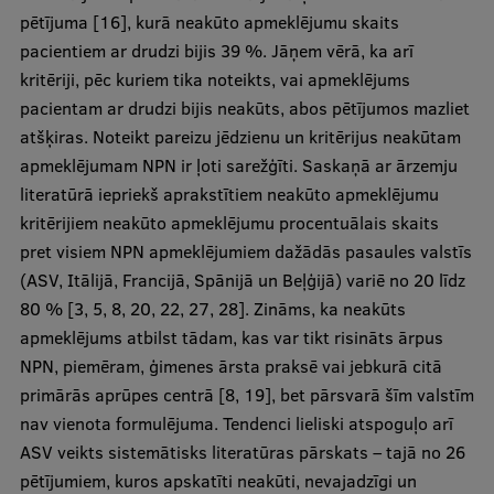
pētījuma [16], kurā neakūto apmeklējumu skaits
pacientiem ar drudzi bijis 39 %. Jāņem vērā, ka arī
kritēriji, pēc kuriem tika noteikts, vai apmeklējums
pacientam ar drudzi bijis neakūts, abos pētījumos mazliet
atšķiras. Noteikt pareizu jēdzienu un kritērijus neakūtam
apmeklējumam NPN ir ļoti sarežģīti. Saskaņā ar ārzemju
literatūrā iepriekš aprakstītiem neakūto apmeklējumu
kritērijiem neakūto apmeklējumu procentuālais skaits
pret visiem NPN apmeklējumiem dažādās pasaules valstīs
(ASV, Itālijā, Francijā, Spānijā un Beļģijā) variē no 20 līdz
80 % [3, 5, 8, 20, 22, 27, 28]. Zināms, ka neakūts
apmeklējums atbilst tādam, kas var tikt risināts ārpus
NPN, piemēram, ģimenes ārsta praksē vai jebkurā citā
primārās aprūpes centrā [8, 19], bet pārsvarā šīm valstīm
nav vienota formulējuma. Tendenci lieliski atspoguļo arī
ASV veikts sistemātisks literatūras pārskats – tajā no 26
pētījumiem, kuros apskatīti neakūti, nevajadzīgi un