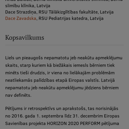
slimību klīnika, Latvija
Dace Strazdiņa, RSU Tālākizglītības fakultāte, Latvija
Studiju iespējas
Dace Zavadska
, RSU Pediatrijas katedra, Latvija
Mobile
galvenā
izvēlne
Kopsavilkums
Pamatstudiju programmas
Maģistra studiju programmas
Liels un pieaugošs nepamatotu jeb neakūtu apmeklējumu
Doktorantūra
skaits, starp kuriem kā biežākais iemesls bērniem tiek
minēts tieši drudzis, ir viena no lielākajām problēmām
Rezidentūra
neatliekamās palīdzības etapā Eiropas valstīs. Latvijā
Uzņemšana
nepamatotu jeb neakūtu apmeklējumu jēdziens bērniem
nav definēts.
Praktiska informācija
Pētījums ir retrospektīvs un aprakstošs, tas norisinājās
no 2016. gada 1. septembra līdz 31. decembrim Eiropas
Par RSU
Savienības projekta HORIZON 2020 PERFORM pētījuma