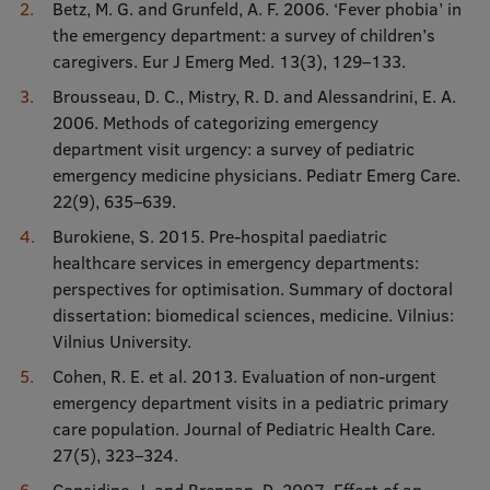
Betz, M. G. and Grunfeld, A. F. 2006. ‘Fever phobia’ in
the emergency department: a survey of children’s
caregivers. Eur J Emerg Med. 13(3), 129–133.
Brousseau, D. C., Mistry, R. D. and Alessandrini, E. A.
2006. Methods of categorizing emergency
department visit urgency: a survey of pediatric
emergency medicine physicians. Pediatr Emerg Care.
22(9), 635–639.
Burokiene, S. 2015. Pre-hospital paediatric
healthcare services in emergency departments:
perspectives for optimisation. Summary of doctoral
dissertation: biomedical sciences, medicine. Vilnius:
Vilnius University.
Cohen, R. E. et al. 2013. Evaluation of non-urgent
emergency department visits in a pediatric primary
care population. Journal of Pediatric Health Care.
27(5), 323–324.
Considine, J. and Brennan, D. 2007. Effect of an