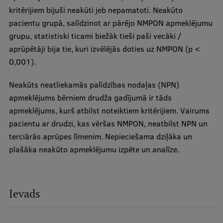
kritērijiem bijuši neakūti jeb nepamatoti. Neakūto
Ģerbonis
pacientu grupā, salīdzinot ar pārējo NMPON apmeklējumu
Projekti
grupu, statistiski ticami biežāk tieši paši vecāki /
aprūpētāji bija tie, kuri izvēlējās doties uz NMPON (p <
Reitingi
0,001).
Virtuālā tūre
Neakūts neatliekamās palīdzības nodaļas (NPN)
Ilgtspējīga attīstība
apmeklējums bērniem drudža gadījumā ir tāds
apmeklējums, kurš atbilst noteiktiem kritērijiem. Vairums
Studiju un vides pieejamība
pacientu ar drudzi, kas vēršas NMPON, neatbilst NPN un
Dati par 2025. gadu
terciārās aprūpes līmenim. Nepieciešama dziļāka un
plašāka neakūto apmeklējumu izpēte un analīze.
Suvenīri un grāmatas
Mūžizglītība
Ievads