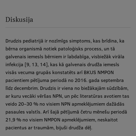
Diskusija
Drudzis pediatrijā ir nozīmīgs simptoms, kas brīdina, ka
bērna organismā notiek patoloģisks process, un tā
galvenais iemesls bērniem ir labdabīga, visbiežāk virāla
infekcija [9, 13, 14], kas kā galvenais drudža iemesls
visās vecuma grupās konstatēts arī BKUS NMPON
pacientiem pētījuma periodā no 2016. gada septembra
līdz decembrim. Drudzis ir viena no biežākajām sūdzībām,
ar kuru vecāki vēršas NPN, un pēc literatūras avotiem tas
veido 20–30 % no visiem NPN apmeklējumiem dažādās
pasaules valstīs. Arī šajā pētījumā četru mēnešu periodā
21,9 % no visiem NMPON apmeklējumiem, neskaitot
pacientus ar traumām, bijuši drudža dēļ.