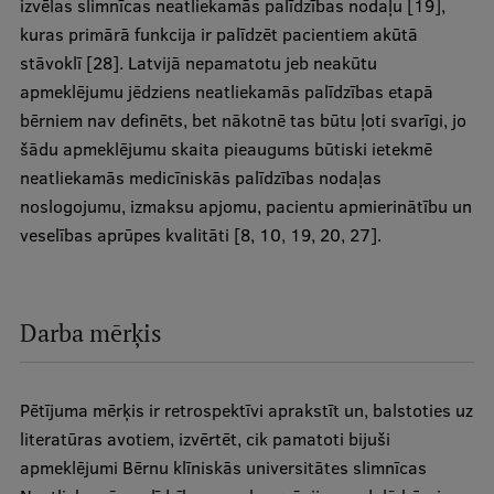
izvēlas slimnīcas neatliekamās palīdzības nodaļu [19],
Pētniecības datu pārvaldība
kuras primārā funkcija ir palīdzēt pacientiem akūtā
RSU zinātnes portāls
stāvoklī [28]. Latvijā nepamatotu jeb neakūtu
apmeklējumu jēdziens neatliekamās palīdzības etapā
Zinātnes ietekme
bērniem nav definēts, bet nākotnē tas būtu ļoti svarīgi, jo
Pētniecības platformas
šādu apmeklējumu skaita pieaugums būtiski ietekmē
neatliekamās medicīniskās palīdzības nodaļas
Doktorantūras skola
noslogojumu, izmaksu apjomu, pacientu apmierinātību un
Pētniecības pakalpojumi
veselības aprūpes kvalitāti [8, 10, 19, 20, 27].
Pētniecības projekti
Zinātnieku brokastis
Darba mērķis
Vertikāli integrētie projekti
Zinātniskās konferences
Pētījuma mērķis ir retrospektīvi aprakstīt un, balstoties uz
literatūras avotiem, izvērtēt, cik pamatoti bijuši
Inovāciju centrs
apmeklējumi Bērnu klīniskās universitātes slimnīcas