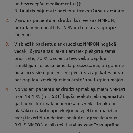
un bezrecepšu medikamentus));
3) tā atrisinājums ir pacienta izrakstīšana uz mājām.
Vairums pacientu ar drudzi, kuri vēršas NMPON,
nekādā veidā neatbilst NPN un terciārās aprūpes
līmenim.
Visbiežāk pacientus ar drudzi uz NMPON nogādā
vecāki, šķirošanas laikā tiem tiek piešķirta zema
prioritāte, 70 % pacientu tiek veikti papildu
izmeklējumi drudža iemesla precizēšanai, un gandrīz
puse no visiem pacientiem pēc ārsta apskates ar vai
bez papildu izmeklējumiem ārstēšanu turpina mājās.
No visiem pacientu ar drudzi apmeklējumiem NMPON
tikai 19,1 % (n = 531) bijuši neakūti jeb nepamatoti
gadījumi. Turpmāk nepieciešams veikt dziļāku un
plašāku neakūto apmeklējumu izpēti un analīzi ar
mērķi izvērtēt un definēt neakūtos apmeklējumus
BKUS NMPON atbilstoši Latvijas veselības aprūpei.