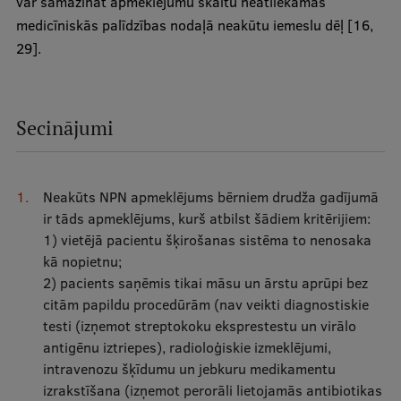
var samazināt apmeklējumu skaitu neatliekamās
medicīniskās palīdzības nodaļā neakūtu iemeslu dēļ [16,
29].
Secinājumi
Neakūts NPN apmeklējums bērniem drudža gadījumā
ir tāds apmeklējums, kurš atbilst šādiem kritērijiem:
1) vietējā pacientu šķirošanas sistēma to nenosaka
kā nopietnu;
2) pacients saņēmis tikai māsu un ārstu aprūpi bez
citām papildu procedūrām (nav veikti diagnostiskie
testi (izņemot streptokoku eksprestestu un virālo
antigēnu iztriepes), radioloģiskie izmeklējumi,
intravenozu šķīdumu un jebkuru medikamentu
izrakstīšana (izņemot perorāli lietojamās antibiotikas