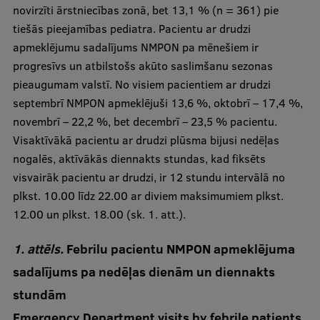
novirzīti ārstniecības zonā, bet 13,1 % (n = 361) pie
tiešās pieejamības pediatra. Pacientu ar drudzi
apmeklējumu sadalījums NMPON pa mēnešiem ir
progresīvs un atbilstošs akūto saslimšanu sezonas
pieaugumam valstī. No visiem pacientiem ar drudzi
septembrī NMPON apmeklējuši 13,6 %, oktobrī – 17,4 %,
novembrī – 22,2 %, bet decembrī – 23,5 % pacientu.
Visaktīvākā pacientu ar drudzi plūsma bijusi nedēļas
nogalēs, aktīvākās diennakts stundas, kad fiksēts
visvairāk pacientu ar drudzi, ir 12 stundu intervālā no
plkst. 10.00 līdz 22.00 ar diviem maksimumiem plkst.
12.00 un plkst. 18.00 (sk. 1. att.).
1. attēls.
Febrilu pacientu NMPON apmeklējuma
sadalījums pa nedēļas dienām un diennakts
stundām
Emergency Department visits by febrile patients