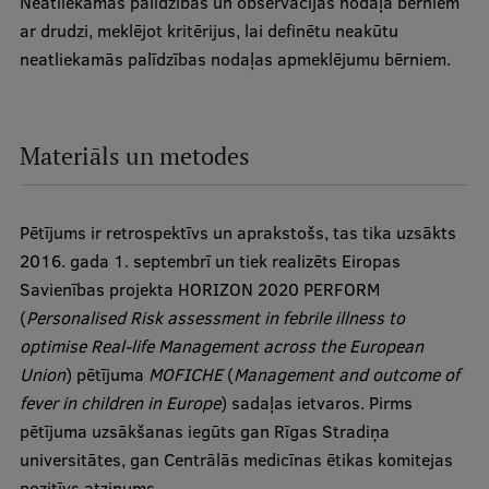
Neatliekamās palīdzības un observācijas nodaļā bērniem
ar drudzi, meklējot kritērijus, lai definētu neakūtu
Starptautiskā sadarbība
neatliekamās palīdzības nodaļas apmeklējumu bērniem.
Mobilitātes programmas
Materiāls un metodes
Starptautiskie projekti
Starptautiskie sadarbības partneri
Pētījums ir retrospektīvs un aprakstošs, tas tika uzsākts
EURAXESS RSU kontaktpunkts
2016. gada 1. septembrī un tiek realizēts Eiropas
Savienības projekta HORIZON 2020 PERFORM
EATRIS koordinators Latvijā
(
Personalised Risk assessment in febrile illness to
optimise Real-life Management across the European
Union
) pētījuma
MOFICHE
(
Management and outcome of
fever in children in Europe
) sadaļas ietvaros. Pirms
pētījuma uzsākšanas iegūts gan Rīgas Stradiņa
universitātes, gan Centrālās medicīnas ētikas komitejas
pozitīvs atzinums.