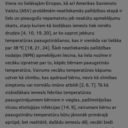
Viena no lielākajām Eiropas, kā arī Amerikas Savienoto
Ētikas un līdztiesības mācības
Valstu (ASV) problēmām neatliekamās palīdzības etapā ir
Atvērtā universitāte
liels un pieaugošs nepamatotu jeb neakūtu apmeklējumu
skaits, starp kuriem kā biežākais iemesls tiek minēts
Sagatavošanas kursi
drudzis [4, 10, 19, 20], ar ko saprot jebkuru
Profesionālās pilnveides kursi
temperatūras paaugstināšanos, kas ir vienāda vai lielāka
par 38 ºC [18, 21, 24]. Šādi neatliekamās palīdzības
ESF kvalifikācijas celšanas kursi
nodaļas (NPN) apmeklējumi liecina, ka liela nozīme ir
Pedagoģiskās izaugsmes centrs
vecāku izpratnei par to, kāpēc bērnam paaugstinās
temperatūra. Vairums vecāku temperatūras kāpumu
Kvalifikācijas atbilstības pārbaude
uztver kā slimību, kas apdraud bērnu, nevis kā slimības
simptomu vai normālu imūno atbildi [2, 6, 7]. Tā kā
visbiežākais iemesls febrilas temperatūras
Pētniecība
paaugstinājumiem bērniem ir vieglas, pašlimitējošas
vīrusu etioloģijas infekcijas [14, 9], vairumam bērnu ar
paaugstinātu temperatūru būtu jānonāk primārajā
Zinātniskie institūti un laboratorijas
aprūpē, bet realitātē, dažādu iemeslu dēļ, vecāki bieži