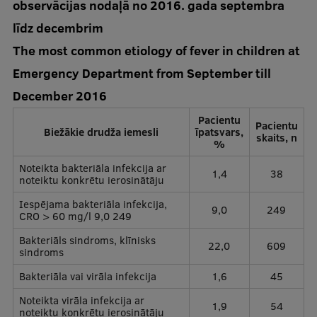
observācijas nodaļā no 2016. gada septembra
līdz decembrim
The most common etiology of fever in children at
Emergency Department from September till
December 2016
Pacientu
Pacientu
Biežākie drudža iemesli
īpatsvars,
skaits, n
%
Noteikta bakteriāla infekcija ar
1,4
38
noteiktu konkrētu ierosinātāju
Iespējama bakteriāla infekcija,
9,0
249
CRO > 60 mg/l 9,0 249
Bakteriāls sindroms, klīnisks
22,0
609
sindroms
Bakteriāla vai virāla infekcija
1,6
45
Noteikta virāla infekcija ar
1,9
54
noteiktu konkrētu ierosinātāju