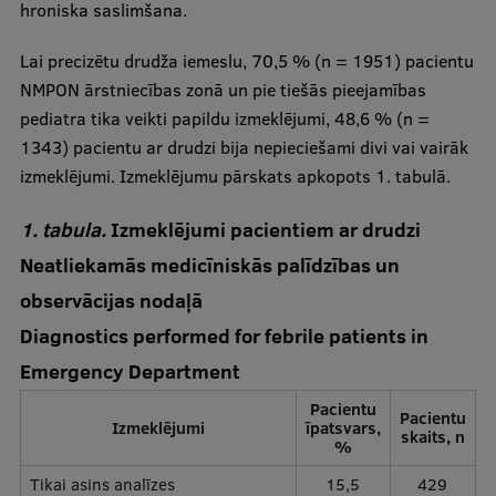
hroniska saslimšana.
Lai precizētu drudža iemeslu, 70,5 % (n = 1951) pacientu
NMPON ārstniecības zonā un pie tiešās pieejamības
pediatra tika veikti papildu izmeklējumi, 48,6 % (n =
1343) pacientu ar drudzi bija nepieciešami divi vai vairāk
izmeklējumi. Izmeklējumu pārskats apkopots 1. tabulā.
1. tabula.
Izmeklējumi pacientiem ar drudzi
Neatliekamās medicīniskās palīdzības un
observācijas nodaļā
Diagnostics performed for febrile patients in
Emergency Department
Pacientu
Pacientu
Izmeklējumi
īpatsvars,
skaits, n
%
Tikai asins analīzes
15,5
429