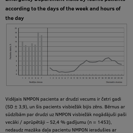
according to the days of the week and hours of
the day
Vidējais NMPON pacienta ar drudzi vecums ir četri gadi
(SD ± 3,9), un šis pacients visbiežāk bijis zēns. Bērnus ar
sūdzībām par drudzi uz NMPON visbiežāk nogādājuši paši
vecāki / aprūpētāji – 52,4 % gadījumu (n = 1453),
nedaudz mazāka daļa pacientu NMPON ieradušies ar