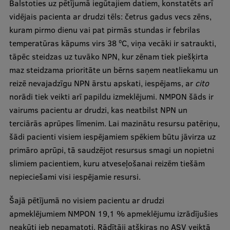
Balstoties uz pētījumā iegūtajiem datiem, konstatēts arī
vidējais pacienta ar drudzi tēls: četrus gadus vecs zēns,
kuram pirmo dienu vai pat pirmās stundas ir febrilas
temperatūras kāpums virs 38 ºC, viņa vecāki ir satraukti,
tāpēc steidzas uz tuvāko NPN, kur zēnam tiek piešķirta
maz steidzama prioritāte un bērns saņem neatliekamu un
reizē nevajadzīgu NPN ārstu apskati, iespējams, ar
cito
norādi tiek veikti arī papildu izmeklējumi. NMPON šāds ir
vairums pacientu ar drudzi, kas neatbilst NPN un
terciārās aprūpes līmenim. Lai mazinātu resursu patēriņu,
šādi pacienti visiem iespējamiem spēkiem būtu jāvirza uz
primāro aprūpi, tā saudzējot resursus smagi un nopietni
slimiem pacientiem, kuru atveseļošanai reizēm tiešām
nepieciešami visi iespējamie resursi.
Šajā pētījumā no visiem pacientu ar drudzi
apmeklējumiem NMPON 19,1 % apmeklējumu izrādījušies
neakūti jeb nepamatoti. Rādītāji atšķiras no ASV veiktā