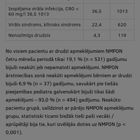
Iespējama virāla infekcija, CRO <
36,5
1013
60 mg/l 36,5 1013
Virāls sindroms, klīnisks sindroms
22,4
620
Nenozīmīgs drudzis
4,3
119
No visiem pacientu ar drudzi apmeklējumiem NMPON
četru mēnešu periodā tikai 19,1 % (n = 531) gadījumu
bijuši neakūti jeb nepamatoti apmeklējumi. NMPON
ārstniecības zonā neakūti apmeklējumi bērniem ar drudzi
bijuši 6,9 % (n = 37) gadījumu, savukārt pie tiešās
pieejamības pediatra galvenokārt bijuši tikai šādi
apmeklējumi – 93,0 % (n = 494) gadījumu. Neakūto
pacientu grupā, salīdzinot ar pārējo NMPON apmeklējumu
grupu, statistiski ticami biežāk tieši paši vecāki /
aprūpētāji bija tie, kuri izvēlējās doties uz NMPON (p <
0,001).