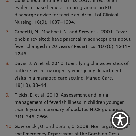
evidence-based education programme on ED
discharge advice for febrile children. J of Clinical
Nursing. 16(9), 1687–1694.
Crocetti, M., Moghbeli, N. and Serwint J. 2001. Fever
phobia revisited: have parental misconceptions about
fever changed in 20 years? Pediatrics. 107(6), 1241–
1246.
Davis, J. W. et al. 2010. Identifying characteristics of
patients with low urgency emergency department
visits in a managed care setting. Manag Care.
19(10), 38–44.
Fields, E. et al. 2013. Assessment and initial
management of feverish illness in children younger
than 5 years: summary of updated NICE guidance.
BMJ. 346, 2866.
Gawronski, O. and Cerulli, C. 2009. Non-urgent use of
the Emergency Department of the Bambino Gesù