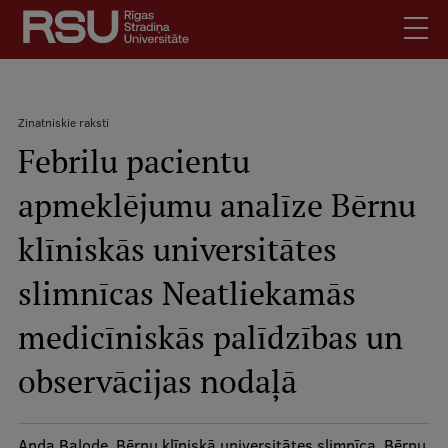
Pārlekt
uz
galveno
saturu
English
.
Zinatniskie raksti
Latviski
Febrilu pacientu
Meklēt
Atpakaļceļš
Skolēniem
apmeklējumu analīze Bērnu
Studentiem
Mobile
augšējā
klīniskās universitātes
Absolventiem
izvēlne
Darbiniekiem
slimnīcas Neatliekamās
Darba devējiem
medicīniskās palīdzības un
Bibliotēka
observācijas nodaļā
Kontakti
Vakances
Anda Balode, Bērnu klīniskā universitātes slimnīca, Bērnu