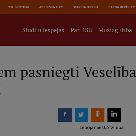
JĀ
STUDENTIEM
ABSOLVENTIEM
DARBINIEKIEM
DARBA DEVĒJIEM
NE
Studiju iespējas
Par RSU
Mūžizglītība
m pasniegti Veselība
i
Lepojamies!
Atzinība