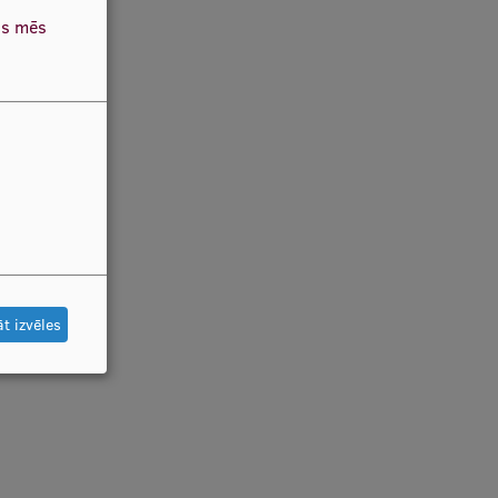
as mēs
t izvēles