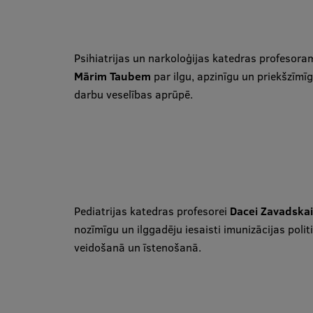
Psihiatrijas un narkoloģijas katedras profesora
Mārim Taubem
par ilgu, apzinīgu un priekšzīmī
darbu veselības aprūpē.
Pediatrijas katedras profesorei
Dacei Zavadska
nozīmīgu un ilggadēju iesaisti imunizācijas polit
veidošanā un īstenošanā.