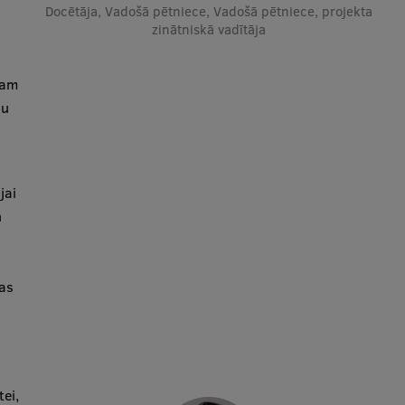
Docētāja, Vadošā pētniece, Vadošā pētniece, projekta
zinātniskā vadītāja
jam
gu
jai
n
jas
ei,