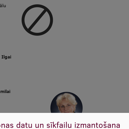
ālu
i
Ilgai
milai
nas datu un sīkfailu izmantošana