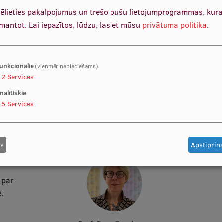
Prof. Ludmila Vīksna
vēlieties pakalpojumus un trešo pušu lietojumprogrammas, kur
Katedras vadītāja, Docētāja, Padomnieku konventa
priekšsēdētāja
zmantot.
Lai iepazītos, lūdzu, lasiet mūsu
privātuma politika
.
m
 un
unkcionālie
(vienmēr nepieciešams)
2
Services
nalītiskie
5
Services
es
Apstiprinā
ai,
i
par
.