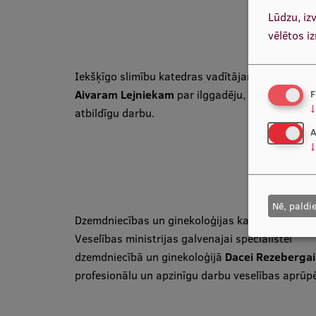
Lūdzu, iz
vēlētos i
Iekšķīgo slimību katedras vadītājam, profesora
Aivaram Lejniekam
par ilggadēju, profesionālu
F
↓
atbildīgu darbu.
A
↓
Nē, paldi
Dzemdniecības un ginekoloģijas katedras vadītāj
Veselības ministrijas galvenajai speciālistei
dzemdniecībā un ginekoloģijā
Dacei Rezeberga
profesionālu un apzinīgu darbu veselības aprūpē