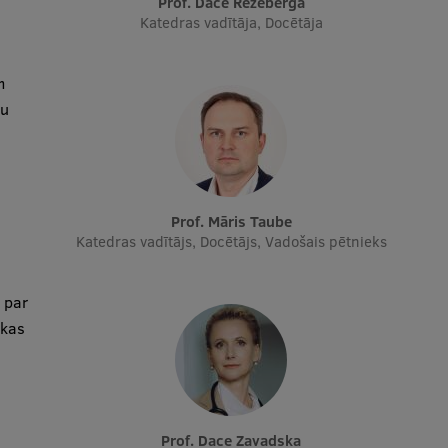
Prof. Dace Rezeberga
Katedras vadītāja, Docētāja
m
gu
Prof. Māris Taube
Katedras vadītājs, Docētājs, Vadošais pētnieks
i
par
ikas
Prof. Dace Zavadska