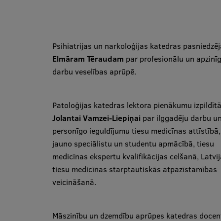
Psihiatrijas un narkoloģijas katedras pasniedzē
Elmāram Tēraudam
par profesionālu un apzinī
darbu veselības aprūpē.
Patoloģijas katedras lektora pienākumu izpildītā
Jolantai Vamzei-Liepiņai
par ilggadēju darbu u
personīgo ieguldījumu tiesu medicīnas attīstībā,
jauno speciālistu un studentu apmācībā, tiesu
medicīnas ekspertu kvalifikācijas celšanā, Latvi
tiesu medicīnas starptautiskās atpazīstamības
veicināšanā.
Māszinību un dzemdību aprūpes katedras docent