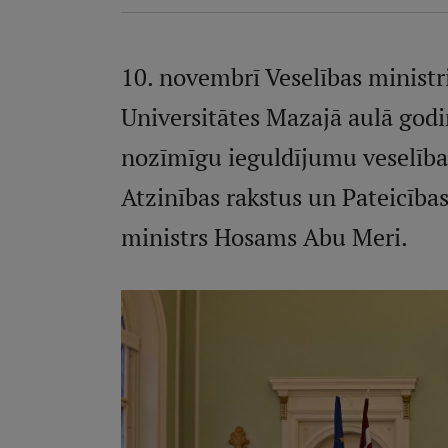
10. novembrī Veselības ministr
Universitātes Mazajā aulā godi
nozīmīgu ieguldījumu veselības
Atzinības rakstus un Pateicība
ministrs Hosams Abu Meri.