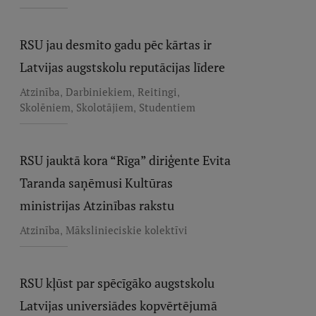
RSU jau desmito gadu pēc kārtas ir
Latvijas augstskolu reputācijas līdere
,
,
,
Atzinība
Darbiniekiem
Reitingi
,
,
Skolēniem
Skolotājiem
Studentiem
RSU jauktā kora “Rīga” diriģente Evita
Taranda saņēmusi Kultūras
ministrijas Atzinības rakstu
,
Atzinība
Mākslinieciskie kolektīvi
RSU kļūst par spēcīgāko augstskolu
Latvijas universiādes kopvērtējumā