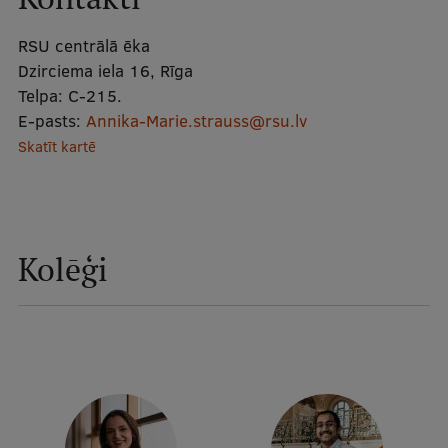
Mobile
RSU centrālā ēka
galvenā
Studiju iespējas
Dzirciema iela 16, Rīga
izvēlne
Telpa:
C-215.
E-pasts:
Annika-Marie.strauss@rsu.lv
Pamatstudiju programmas
Skatīt kartē
Maģistra studiju programmas
Doktorantūra
Rezidentūra
Kolēģi
Uzņemšana
Praktiska informācija
Par RSU