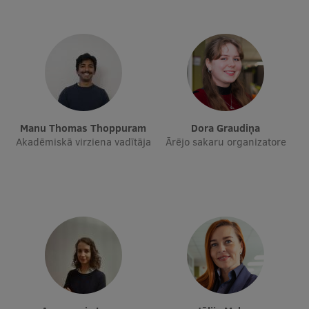
Starptautiskā sadarbība
Mobilitātes programmas
Starptautiskie projekti
Manu Thomas Thoppuram
Dora Graudiņa
Starptautiskie sadarbības partneri
Akadēmiskā virziena vadītāja
Ārējo sakaru organizatore
EURAXESS RSU kontaktpunkts
EATRIS koordinators Latvijā