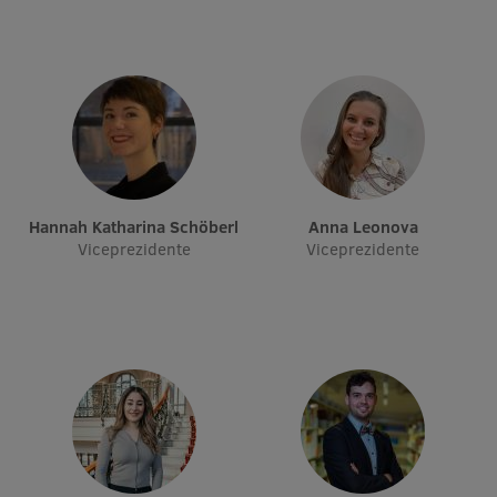
Ģerbonis
Projekti
Reitingi
Virtuālā tūre
Ilgtspējīga attīstība
Hannah Katharina Schöberl
Anna Leonova
Studiju un vides pieejamība
Viceprezidente
Viceprezidente
Dati par 2025. gadu
Suvenīri un grāmatas
Mūžizglītība