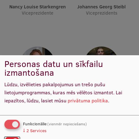
Ētikas un līdztiesības mācības
Nancy Louise Starkengren
Johannes Georg Steibl
Viceprezidente
Viceprezidents
Atvērtā universitāte
Sagatavošanas kursi
Profesionālās pilnveides kursi
ESF kvalifikācijas celšanas kursi
Personas datu un sīkfailu
Pedagoģiskās izaugsmes centrs
izmantošana
Kvalifikācijas atbilstības pārbaude
Lūdzu, izvēlieties pakalpojumus un trešo pušu
Hanna Thando Klaesson Hjelt
Shalva Davarashvili
lietojumprogrammas, kuras mēs vēlētos izmantot.
Lai
Akadēmiskā virziena vadītāja
Finanšu administrators
iepazītos, lūdzu, lasiet mūsu
privātuma politika
.
Pētniecība
Funkcionālie
(vienmēr nepieciešams)
Zinātniskie institūti un laboratorijas
↓
2
Services