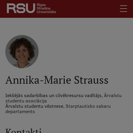
Pārlekt
uz
galveno
saturu
English
.
Latviski
Mobile
Meklēt
Skolēniem
augšējā
Studentiem
izvēlne
Absolventiem
Annika-Marie Strauss
Darbiniekiem
Darba devējiem
Iekšējās sadarbības un cilvēkresursu vadītājs,
Ārvalstu
studentu asociācija
Bibliotēka
Ārvalstu studentu vēstnese,
Starptautisko sakaru
departaments
Kontakti
Vakances
Kontakti