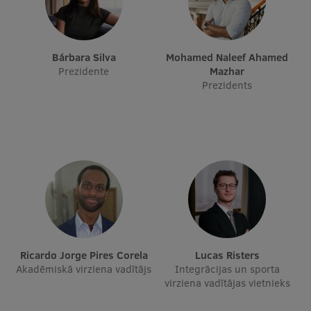
Studentu dzīve
Bárbara Silva
Mohamed Naleef Ahamed
Studiju norises vietas
Prezidente
Mazhar
Prezidents
Fakultātes
Mūsu cilvēki
Stratēģija
Struktūra
Vēsture un tradīcijas
Identitāte
RSU fonds
Ricardo Jorge Pires Corela
Lucas Risters
Akadēmiskā virziena vadītājs
Integrācijas un sporta
Aula
virziena vadītājas vietnieks
Muzeji un ekspozīcijas