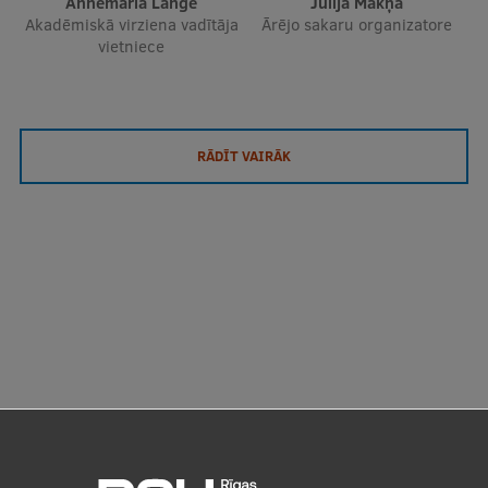
Annemaria Lange
Jūlija Makņa
Akadēmiskā virziena vadītāja
Ārējo sakaru organizatore
vietniece
RĀDĪT VAIRĀK