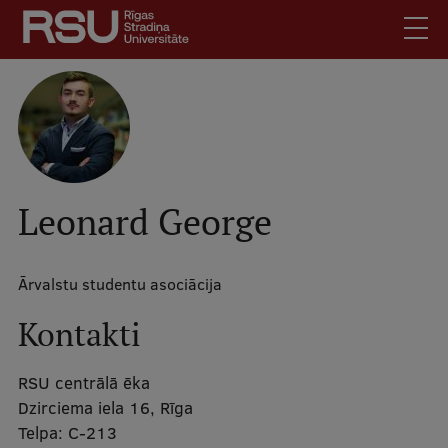
Pārlekt
uz
galveno
saturu
Latviski
Mobile
Meklēt
Skolēniem
augšējā
Studentiem
izvēlne
Leonard George
Absolventiem
Darbiniekiem
Darba devējiem
Ārvalstu studentu asociācija
Bibliotēka
Kontakti
Kontakti
Vakances
RSU centrālā ēka
Dzirciema iela 16, Rīga
Mobile
Telpa:
C-213