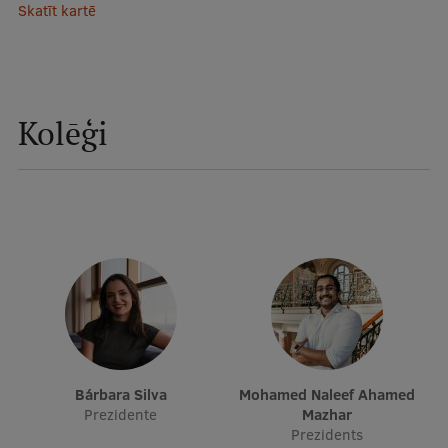
Skatīt kartē
galvenā
Studiju iespējas
izvēlne
Pamatstudiju programmas
Kolēģi
Maģistra studiju programmas
Doktorantūra
Rezidentūra
Uzņemšana
Praktiska informācija
Par RSU
Bárbara Silva
Mohamed Naleef Ahamed
Prezidente
Mazhar
Prezidents