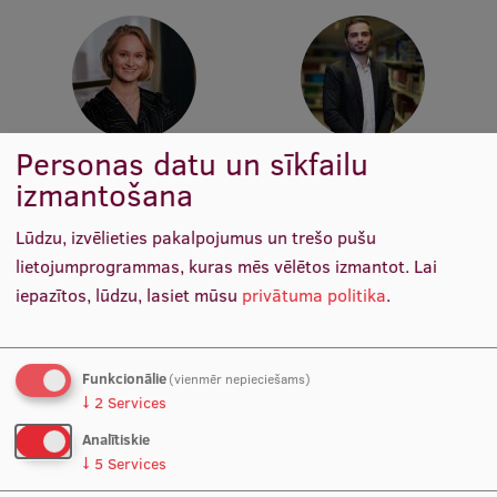
Atvērtā universitāte
Sagatavošanas kursi
Profesionālās pilnveides kursi
Personas datu un sīkfailu
ESF kvalifikācijas celšanas kursi
Hanna Thando Klaesson Hjelt
Shalva Davarashvili
izmantošana
Akadēmiskā virziena vadītāja
Finanšu administrators
Pedagoģiskās izaugsmes centrs
Lūdzu, izvēlieties pakalpojumus un trešo pušu
Kvalifikācijas atbilstības pārbaude
lietojumprogrammas, kuras mēs vēlētos izmantot.
Lai
iepazītos, lūdzu, lasiet mūsu
privātuma politika
.
Pētniecība
Funkcionālie
(vienmēr nepieciešams)
↓
2
Services
Zinātniskie institūti un laboratorijas
Analītiskie
Zahraa Merchant
Katharina Waibel
↓
5
Services
Pētniecības datu pārvaldība
Finanšu administratore
Finanšu administratore