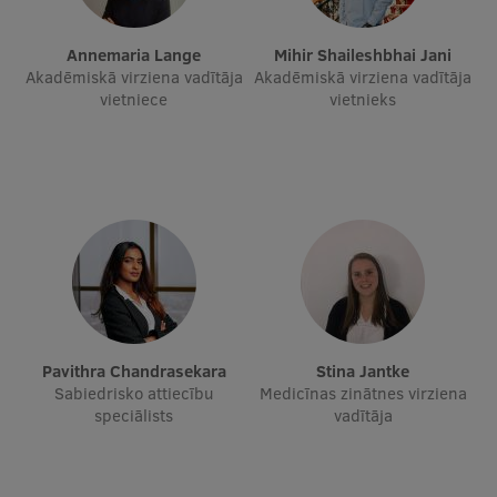
Annemaria Lange
Mihir Shaileshbhai Jani
Akadēmiskā virziena vadītāja
Akadēmiskā virziena vadītāja
Mobilitātes programmas
vietniece
vietnieks
Starptautiskie projekti
Starptautiskie sadarbības partneri
EURAXESS RSU kontaktpunkts
EATRIS koordinators Latvijā
Pavithra Chandrasekara
Stina Jantke
Sabiedrisko attiecību
Medicīnas zinātnes virziena
speciālists
vadītāja