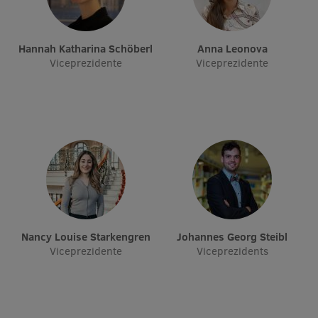
Projekti
Hannah Katharina Schöberl
Anna Leonova
Reitingi
Viceprezidente
Viceprezidente
Virtuālā tūre
Ilgtspējīga attīstība
Studiju un vides pieejamība
Dati par 2025. gadu
Suvenīri un grāmatas
Nancy Louise Starkengren
Johannes Georg Steibl
Mūžizglītība
Viceprezidente
Viceprezidents
Ētikas un līdztiesības mācības