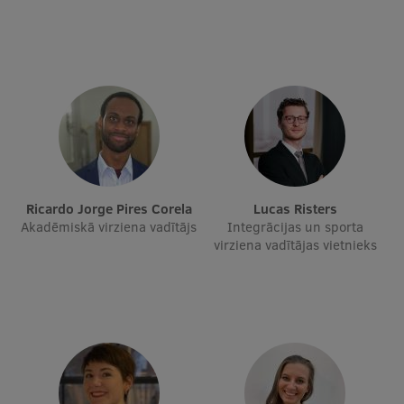
Studentu dzīve
Studiju norises vietas
Fakultātes
Mūsu cilvēki
Stratēģija
Struktūra
Ricardo Jorge Pires Corela
Lucas Risters
Vēsture un tradīcijas
Akadēmiskā virziena vadītājs
Integrācijas un sporta
virziena vadītājas vietnieks
Identitāte
RSU fonds
Aula
Muzeji un ekspozīcijas
Ģerbonis