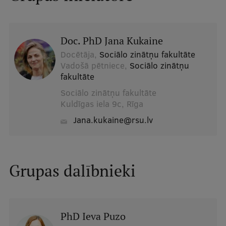
Studentu dzīve
Doc. PhD Jana Kukaine
Studiju norises vietas
Docētāja,
Sociālo zinātņu fakultāte
Fakultātes
Vadošā pētniece,
Sociālo zinātņu
fakultāte
Mūsu cilvēki
Sociālo zinātņu fakultāte
Stratēģija
Kuldīgas iela 9c, Rīga
jana.kukaine@rsu.lv
Struktūra
Vēsture un tradīcijas
Identitāte
Grupas dalībnieki
RSU fonds
Aula
PhD Ieva Puzo
Muzeji un ekspozīcijas