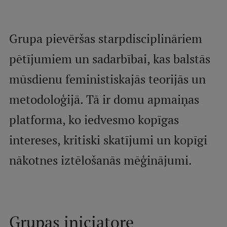
Mobile
galvenā
Studiju iespējas
Grupa pievēršas starpdisciplināriem
izvēlne
pētījumiem un sadarbībai, kas balstās
Pamatstudiju programmas
mūsdienu feministiskajās teorijās un
Maģistra studiju programmas
metodoloģijā. Tā ir domu apmaiņas
Doktorantūra
platforma, ko iedvesmo kopīgas
Rezidentūra
intereses, kritiski skatījumi un kopīgi
Uzņemšana
nākotnes iztēlošanās mēģinājumi.
Praktiska informācija
Par RSU
Grupas iniciatore