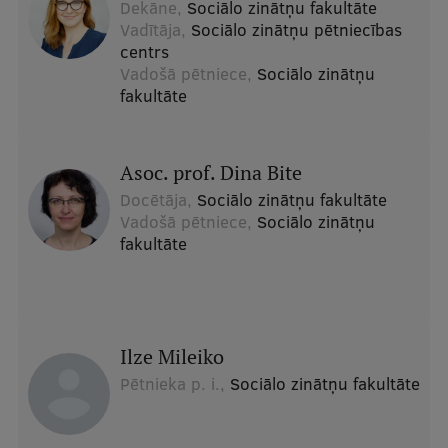
Dekāne,
Sociālo zinātņu fakultāte
Ģerbonis
Vadītāja,
Sociālo zinātņu pētniecības
centrs
Projekti
Vadošā pētniece,
Sociālo zinātņu
fakultāte
Reitingi
Virtuālā tūre
Asoc. prof. Dina Bite
Ilgtspējīga attīstība
Docētāja,
Sociālo zinātņu fakultāte
Vadošā pētniece,
Sociālo zinātņu
Studiju un vides pieejamība
fakultāte
Dati par 2025. gadu
Suvenīri un grāmatas
Ilze Mileiko
Mūžizglītība
Pētnieka p. i.,
Sociālo zinātņu fakultāte