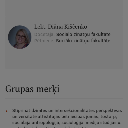
Ētikas un līdztiesības mācības
Atvērtā universitāte
Lekt. Diāna Kiščenko
Sagatavošanas kursi
Docētāja,
Sociālo zinātņu fakultāte
Profesionālās pilnveides kursi
Pētniece,
Sociālo zinātņu fakultāte
ESF kvalifikācijas celšanas kursi
Pedagoģiskās izaugsmes centrs
Kvalifikācijas atbilstības pārbaude
Grupas mērķi
Pētniecība
Stiprināt dzimtes un intersekcionalitātes perspektīvas
universitātē attīstītajās pētniecības jomās, tostarp,
Zinātniskie institūti un laboratorijas
sociālajā antropoloģijā, socioloģijā, mediju studijās u.