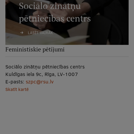
Sociālo zinātņu
pētniecības centrs
LASĪT VAIRĀK
Feministiskie pētījumi
Sociālo zinātņu pētniecības centrs
Kuldīgas iela 9c, Rīga, LV-1007
E-pasts:
szpc@rsu.lv
Skatīt kartē