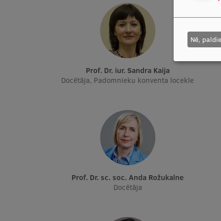
Nē, paldi
Prof. Dr. iur. Sandra Kaija
Docētāja, Padomnieku konventa locekle
Prof. Dr. sc. soc. Anda Rožukalne
Docētāja