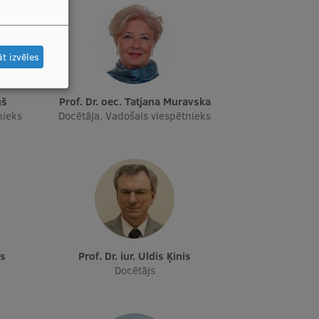
t izvēles
ņš
Prof. Dr. oec. Tatjana Muravska
nieks
Docētāja, Vadošais viespētnieks
vs
Prof. Dr. iur. Uldis Ķinis
Docētājs