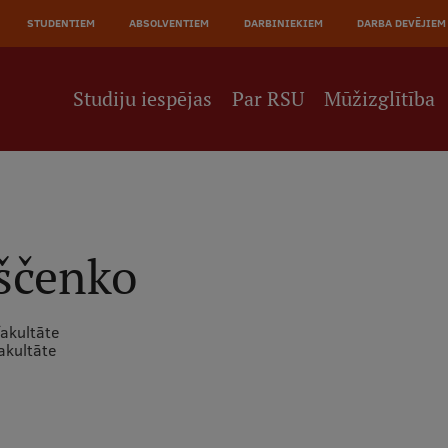
JĀ
STUDENTIEM
ABSOLVENTIEM
DARBINIEKIEM
DARBA DEVĒJIEM
NE
Studiju iespējas
Par RSU
Mūžizglītība
ščenko
fakultāte
akultāte