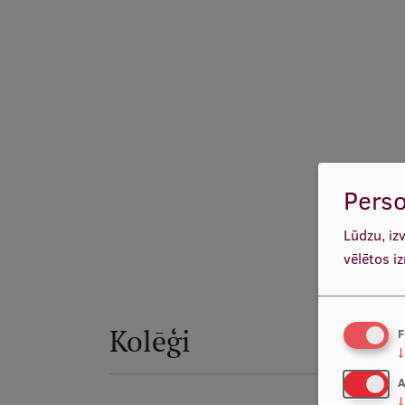
Perso
Lūdzu, iz
vēlētos i
Kolēģi
F
↓
A
↓