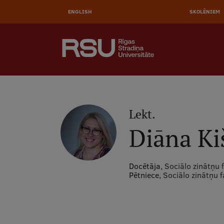
AUGŠĒ
Pārlekt
uz
ENGLISH
SKOLĒNIEM
IZVĒL
galveno
saturu
MEKLĒT
Galvenā
izvēlne
.
Lekt.
Diāna Ki
Docētāja,
Sociālo zinātņu 
Pētniece,
Sociālo zinātņu f