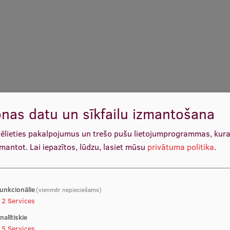
nas datu un sīkfailu izmantošana
vēlieties pakalpojumus un trešo pušu lietojumprogrammas, kur
zmantot.
Lai iepazītos, lūdzu, lasiet mūsu
privātuma politika
.
unkcionālie
(vienmēr nepieciešams)
2
Services
nalītiskie
5
Services