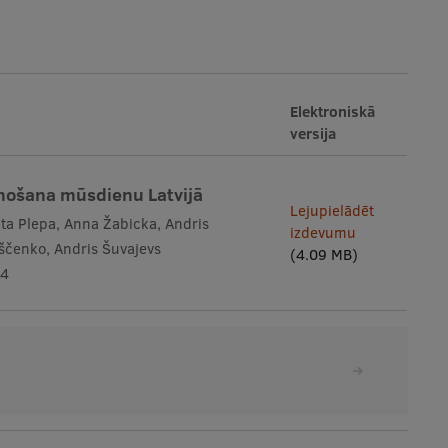
Elektroniskā
versija
enošana mūsdienu Latvijā
Lejupielādēt
ita Plepa, Anna Žabicka, Andris
izdevumu
Kiščenko, Andris Šuvajevs
(4.09 MB)
24