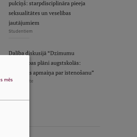
pulciņš: starpdisciplināra pieeja
seksualitātes un veselības
jautājumiem
Studentiem
Dalība diskusijā “Dzimumu
līdztiesības plāni augstskolās:
pieredzes apmaiņa par īstenošanu”
as mēs
Universitāte