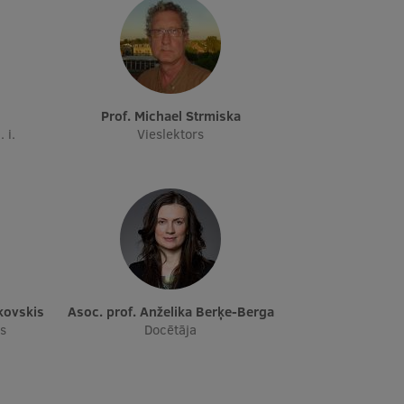
s
Prof. Michael Strmiska
 i.
Vieslektors
ukovskis
Asoc. prof. Anželika Berķe-Berga
ks
Docētāja