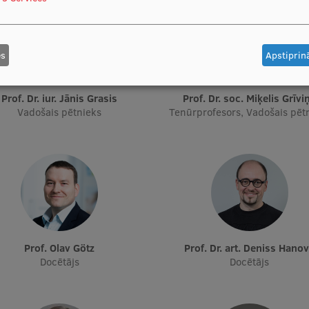
es
Apstiprinā
Prof. Dr. iur. Jānis Grasis
Prof. Dr. soc. Miķelis Grīvi
Vadošais pētnieks
Tenūrprofesors, Vadošais pēt
Prof. Olav Götz
Prof. Dr. art. Deniss Hano
Docētājs
Docētājs