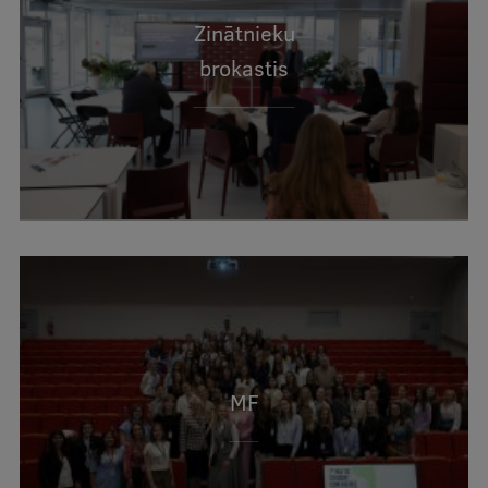
Pētniecības datu pārvaldība
Zinātnieku
RSU zinātnes portāls
brokastis
Zinātnes ietekme
Pētniecības platformas
Doktorantūras skola
Pētniecības pakalpojumi
Pētniecības projekti
Zinātnieku brokastis
Vertikāli integrētie projekti
Zinātniskās konferences
MF
Inovāciju centrs