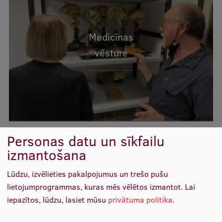
Medicīnas
vēsture
Personas datu un sīkfailu
izmantošana
Lūdzu, izvēlieties pakalpojumus un trešo pušu
lietojumprogrammas, kuras mēs vēlētos izmantot.
Lai
iepazītos, lūdzu, lasiet mūsu
privātuma politika
.
Psiholoģija