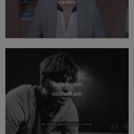
centrs
Ģerbonis
Projekti
Reitingi
Virtuālā tūre
Ilgtspējīga attīstība
Studiju un vides pieejamība
Dati par 2025. gadu
Topošajiem
Suvenīri un grāmatas
studentiem
Mūžizglītība