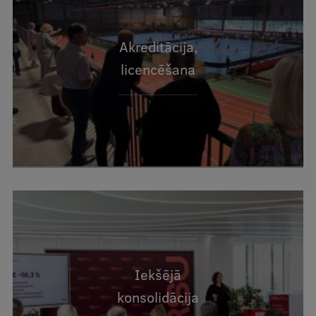
Akreditācija,
licencēšana
Iekšējā
konsolidācija