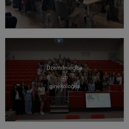
Dzemdniecība
un
ginekoloģija