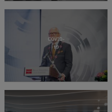
Ētikas un līdztiesības mācības
Atvērtā universitāte
Sagatavošanas kursi
Profesionālās pilnveides kursi
COVID-
ESF kvalifikācijas celšanas kursi
19
Pedagoģiskās izaugsmes centrs
Kvalifikācijas atbilstības pārbaude
Pētniecība
Zinātniskie institūti un laboratorijas