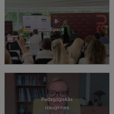
Studentu dzīve
B-
Studiju norises vietas
Space
Fakultātes
Mūsu cilvēki
Stratēģija
Struktūra
Vēsture un tradīcijas
Identitāte
RSU fonds
Pedagoģiskās
Aula
izaugsmes
Muzeji un ekspozīcijas