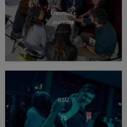
Erasmus+
pieredze
RSU
–
75