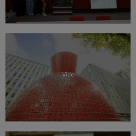
Starptautiskā sadarbība
Mobilitātes programmas
Starptautiskie projekti
Starptautiskie sadarbības partneri
EURAXESS RSU kontaktpunkts
Vide
EATRIS koordinators Latvijā