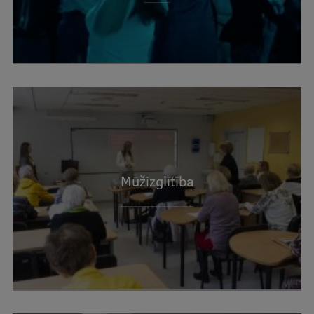
Mūžizglītība