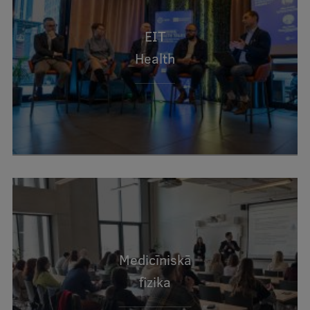
EIT
Health
Medicīniskā
fizika