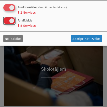
Funkcionālie
(vienmēr nepieciešams)
↓
2
Services
Analītiskie
↓
5
Services
Nē, paldies
Apstiprināt izvēles
Skolotājiem