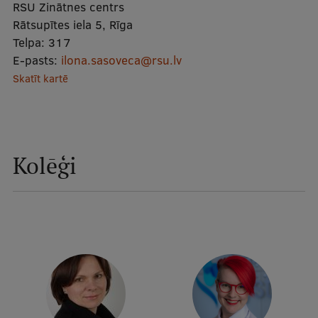
RSU Zinātnes centrs
Mobile
Rātsupītes iela 5, Rīga
galvenā
Studiju iespējas
Telpa:
317
izvēlne
E-pasts:
ilona.sasoveca@rsu.lv
Skatīt kartē
Pamatstudiju programmas
Maģistra studiju programmas
Doktorantūra
Kolēģi
Rezidentūra
Uzņemšana
Praktiska informācija
Par RSU