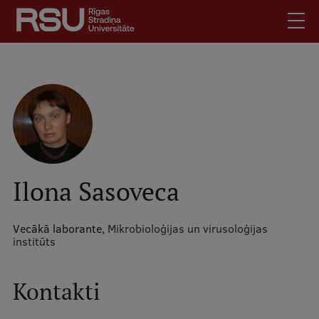
Pārlekt
uz
galveno
saturu
English
.
Latviski
Mobile
Meklēt
Skolēniem
augšējā
Studentiem
izvēlne
Absolventiem
Ilona Sasoveca
Darbiniekiem
Darba devējiem
Vecākā laborante,
Mikrobioloģijas un virusoloģijas
institūts
Bibliotēka
Kontakti
Kontakti
Vakances