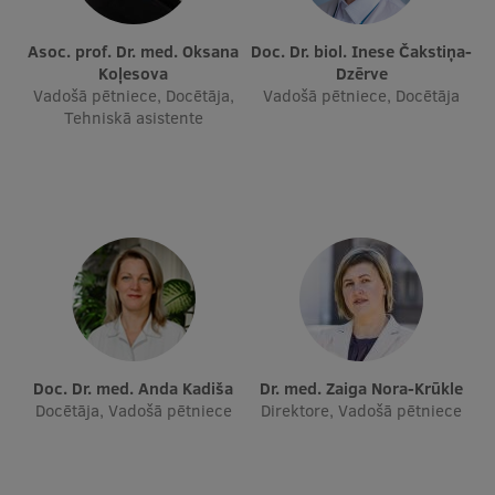
Asoc. prof. Dr. med. Oksana
Doc. Dr. biol. Inese Čakstiņa-
Studentu dzīve
Koļesova
Dzērve
Vadošā pētniece, Docētāja,
Studiju norises vietas
Vadošā pētniece, Docētāja
Tehniskā asistente
Fakultātes
Mūsu cilvēki
Stratēģija
Struktūra
Vēsture un tradīcijas
Identitāte
Doc. Dr. med. Anda Kadiša
Dr. med. Zaiga Nora-Krūkle
RSU fonds
Docētāja, Vadošā pētniece
Direktore, Vadošā pētniece
Aula
Muzeji un ekspozīcijas