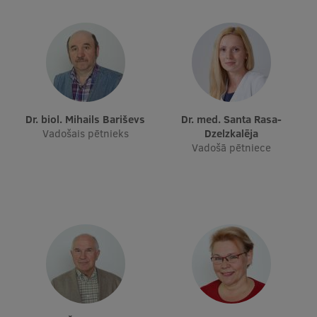
Ģerbonis
Projekti
Reitingi
Virtuālā tūre
Dr. biol. Mihails Bariševs
Dr. med. Santa Rasa-
Ilgtspējīga attīstība
Vadošais pētnieks
Dzelzkalēja
Vadošā pētniece
Studiju un vides pieejamība
Dati par 2025. gadu
Suvenīri un grāmatas
Mūžizglītība