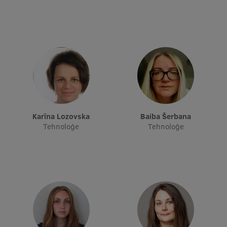
Starptautiskā sadarbība
Mobilitātes programmas
Starptautiskie projekti
Starptautiskie sadarbības partneri
Karīna Lozovska
Baiba Šerbana
EURAXESS RSU kontaktpunkts
Tehnoloģe
Tehnoloģe
EATRIS koordinators Latvijā