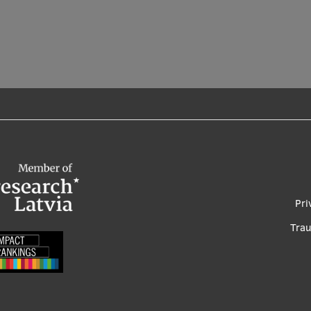
Foo
Pri
me
Tra