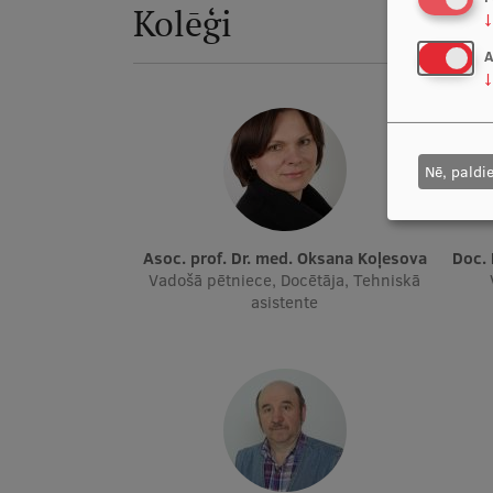
Kolēģi
↓
A
↓
Nē, paldi
Asoc. prof. Dr. med. Oksana Koļesova
Doc.
Vadošā pētniece, Docētāja, Tehniskā
asistente