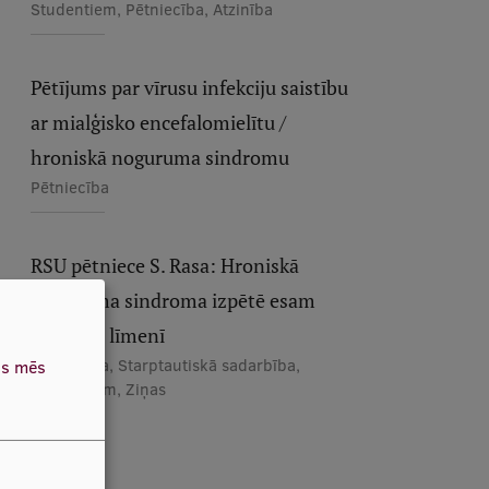
Studentiem, Pētniecība, Atzinība
Pētījums par vīrusu infekciju saistību
ar mialģisko encefalomielītu /
hroniskā noguruma sindromu
Pētniecība
RSU pētniece S. Rasa: Hroniskā
noguruma sindroma izpētē esam
pasaules līmenī
Pētniecība, Starptautiskā sadarbība,
as mēs
Studentiem, Ziņas