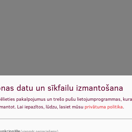
nas datu un sīkfailu izmantošana
vēlieties pakalpojumus un trešo pušu lietojumprogrammas, kur
zmantot.
Lai iepazītos, lūdzu, lasiet mūsu
privātuma politika
.
unkcionālie
(vienmēr nepieciešams)