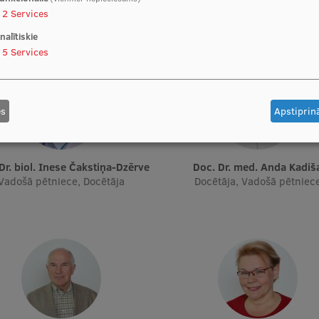
2
Services
nalītiskie
5
Services
es
Apstiprinā
 Dr. biol. Inese Čakstiņa-Dzērve
Doc. Dr. med. Anda Kadiš
Vadošā pētniece, Docētāja
Docētāja, Vadošā pētniec