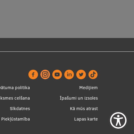
ter
Apakšējā
vātuma politika
Medijiem
nu
izvēlne2
uksmes celšana
Īpašumi un izsoles
Sīkdatnes
Kā mūs atrast
Piekļūstamība
Lapas karte