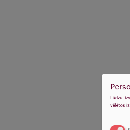
Perso
Lūdzu, iz
vēlētos i
F