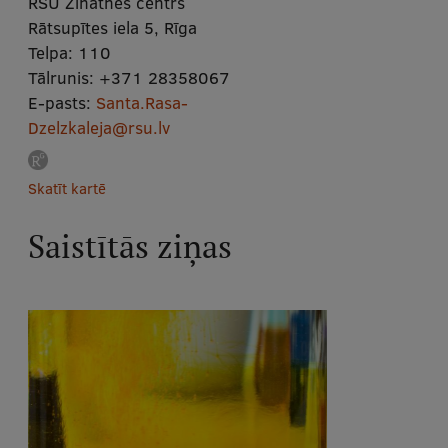
RSU Zinātnes centrs
Rātsupītes iela 5, Rīga
Telpa:
110
Tālrunis:
+371 28358067
E-pasts:
Santa.Rasa-
Dzelzkaleja@rsu.lv
Skatīt kartē
Saistītās ziņas