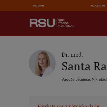
AUGŠĒ
Pārlekt
uz
ENGLISH
SKOLĒNIEM
IZVĒL
galveno
saturu
MEKLĒT
Galvenā
izvēlne
.
Dr. med.
Santa Ra
Vadošā pētniece,
Mikrobiol
Pārskats par zinātnisko darbu