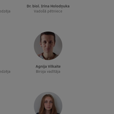
Dr. biol. Irina Holodņuka
edzēja
Vadošā pētniece
Agnija Vilkaite
edzēja
Biroja vadītāja