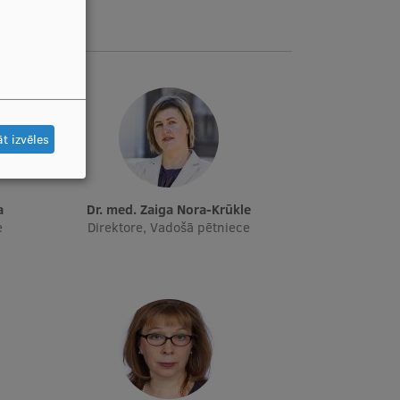
t izvēles
a
Dr. med. Zaiga Nora-Krūkle
e
Direktore, Vadošā pētniece