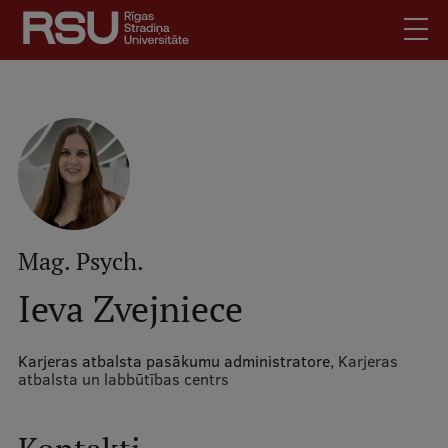
Pārlekt
uz
galveno
saturu
English
.
Latviski
Mobile
Meklēt
Skolēniem
augšējā
Studentiem
izvēlne
Absolventiem
Mag. Psych.
Darbiniekiem
Ieva Zvejniece
Darba devējiem
Bibliotēka
Karjeras atbalsta pasākumu administratore,
Karjeras
atbalsta un labbūtības centrs
Kontakti
Vakances