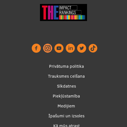
Footer
Privātuma politika
menu
Trauksmes celšana
Sīkdatnes
Piekļūstamība
Apakšējā
Medijiem
izvēlne2
Īpašumi un izsoles
Kā mūs atrast