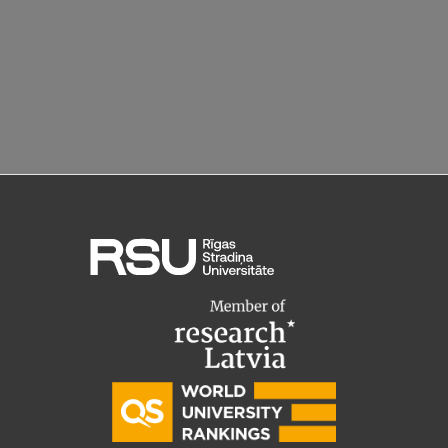
Starptautiskā sadarbība
Mobilitātes programmas
Starptautiskie projekti
Starptautiskie sadarbības partneri
EURAXESS RSU kontaktpunkts
EATRIS koordinators Latvijā