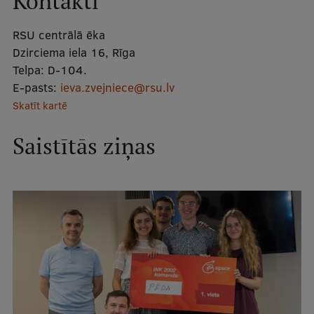
Kontakti
Mobile
RSU centrālā ēka
galvenā
Studiju iespējas
Dzirciema iela 16, Rīga
izvēlne
Telpa:
D-104.
E-pasts:
ieva.zvejniece@rsu.lv
Pamatstudiju programmas
Skatīt kartē
Maģistra studiju programmas
Saistītās ziņas
Doktorantūra
Rezidentūra
Uzņemšana
Praktiska informācija
Par RSU