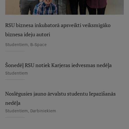
Studentu dzīve
RSU biznesa inkubatorā apsveikti veiksmīgāko
Studiju norises vietas
biznesa ideju autori
Fakultātes
Studentiem, B-Space
Mūsu cilvēki
Stratēģija
Šonedēļ RSU notiek Karjeras iedvesmas nedēļa
Struktūra
Studentiem
Vēsture un tradīcijas
Identitāte
Noslēgusies jauno ārvalstu studentu Iepazīšanās
nedēļa
RSU fonds
Studentiem, Darbiniekiem
Aula
Muzeji un ekspozīcijas