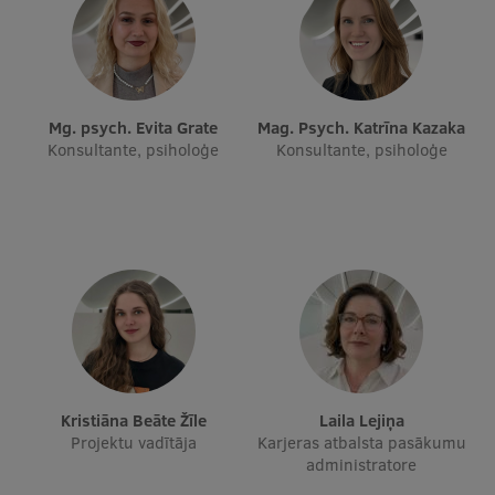
Pētniecības datu pārvaldība
RSU zinātnes portāls
Zinātnes ietekme
Mg. psych. Evita Grate
Mag. Psych. Katrīna Kazaka
Pētniecības platformas
Konsultante, psiholoģe
Konsultante, psiholoģe
Doktorantūras skola
Pētniecības pakalpojumi
Pētniecības projekti
Zinātnieku brokastis
Vertikāli integrētie projekti
Zinātniskās konferences
Kristiāna Beāte Žīle
Laila Lejiņa
Inovāciju centrs
Projektu vadītāja
Karjeras atbalsta pasākumu
administratore