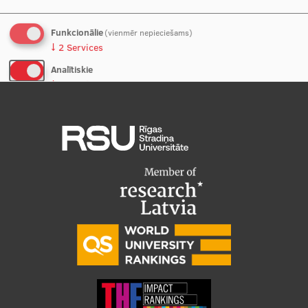
Studentu dzīve
Funkcionālie
(vienmēr nepieciešams)
↓
2
Services
Studiju norises vietas
Analītiskie
↓
5
Services
Fakultātes
Mūsu cilvēki
Nē, paldies
Apstiprināt izvēles
Stratēģija
Struktūra
Vēsture un tradīcijas
Identitāte
RSU fonds
Aula
Muzeji un ekspozīcijas