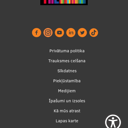
Ģerbonis
Projekti
Reitingi
Virtuālā tūre
Footer
Privātuma politika
Ilgtspējīga attīstība
menu
Trauksmes celšana
Studiju un vides pieejamība
Sīkdatnes
Dati par 2025. gadu
Piekļūstamība
Suvenīri un grāmatas
Apakšējā
Medijiem
izvēlne2
Īpašumi un izsoles
Mūžizglītība
Kā mūs atrast
Lapas karte