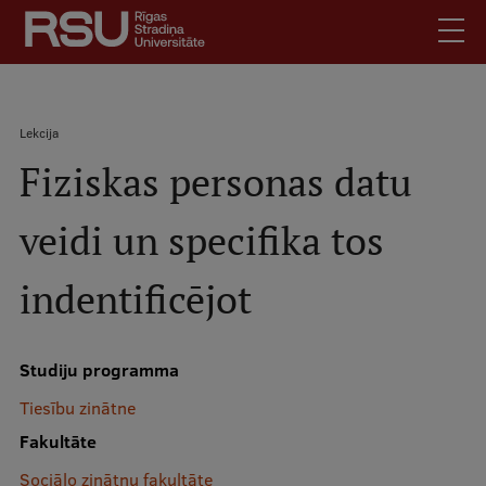
Pārlekt
uz
galveno
saturu
English
.
Atpakaļceļš
Lekcija
Latviski
Fiziskas personas datu
Mobile
Meklēt
Skolēniem
augšējā
veidi un specifika tos
Studentiem
izvēlne
Absolventiem
indentificējot
Darbiniekiem
Darba devējiem
Studiju programma
Bibliotēka
Tiesību zinātne
Kontakti
Fakultāte
Vakances
Sociālo zinātņu fakultāte