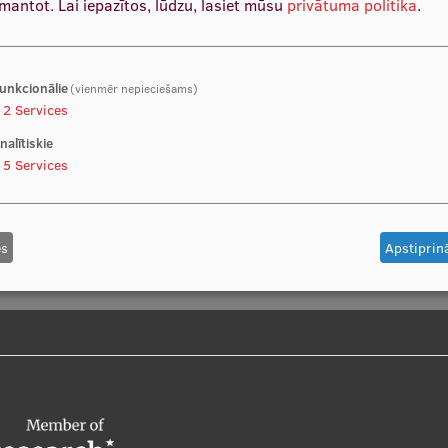
zmantot.
Lai iepazītos, lūdzu, lasiet mūsu
privātuma politika
.
ā izaugsmē un profesionālajā darbībā pacientu/klientu labā, nod
rķauditorijās
unkcionālie
(vienmēr nepieciešams)
2
Services
nalītiskie
av brīvu vietu.
5
Services
es
Apstiprinā