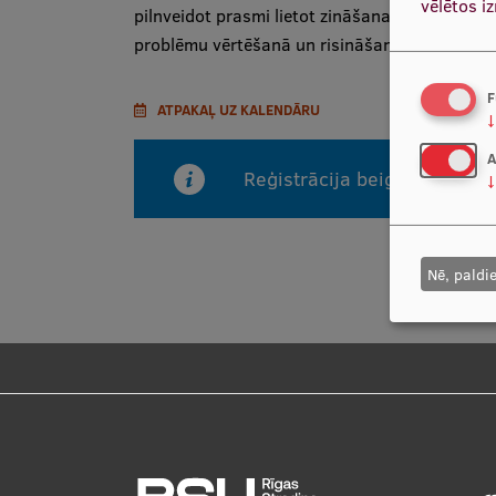
vēlētos i
pilnveidot prasmi lietot zināšanas personīgaj
problēmu vērtēšanā un risināšanā dažādās mē
F
ATPAKAĻ UZ KALENDĀRU
↓
A
Reģistrācija beigusies vai n
↓
Nē, paldi