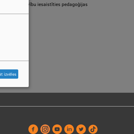
rošināt gatavību iesaistīties pedagoģijas
t izvēles