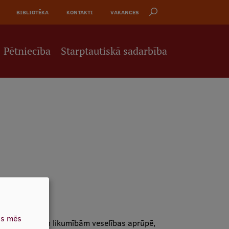
BIBLIOTĒKA
KONTAKTI
VAKANCES
Pētniecība
Starptautiskā sadarbība
as mēs
kategorijām un likumībām veselības aprūpē,