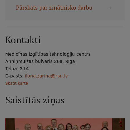
Mobile
Pārskats par zinātnisko darbu
galvenā
Studiju iespējas
izvēlne
Kontakti
Pamatstudiju programmas
Maģistra studiju programmas
Medicīnas izglītības tehnoloģiju centrs
Anniņmuižas bulvāris 26a, Rīga
Doktorantūra
Telpa:
314
Rezidentūra
E-pasts:
ilona.zarina@rsu.lv
Skatīt kartē
Uzņemšana
Praktiska informācija
Saistītās ziņas
Par RSU