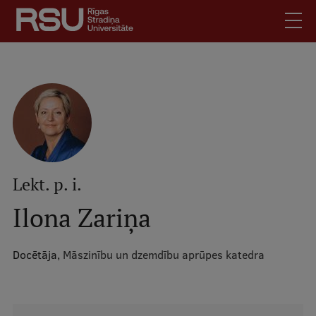
Pārlekt
uz
galveno
saturu
English
.
Latviski
Mobile
Meklēt
Skolēniem
augšējā
Studentiem
izvēlne
Absolventiem
Lekt. p. i.
Darbiniekiem
Ilona Zariņa
Darba devējiem
Bibliotēka
Docētāja,
Māszinību un dzemdību aprūpes katedra
Kontakti
Vakances