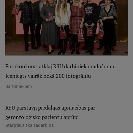
Studentu dzīve
Studiju norises vietas
Fakultātes
Mūsu cilvēki
Stratēģija
Fotokonkurss atklāj RSU darbinieku radošumu.
Struktūra
Iesniegts vairāk nekā 200 fotogrāfiju
Vēsture un tradīcijas
Darbiniekiem
Identitāte
RSU fonds
RSU pārstāvji piedalījās apmācībās par
gerontoloģisko pacientu aprūpi
Aula
Starptautiskā sadarbība
Muzeji un ekspozīcijas