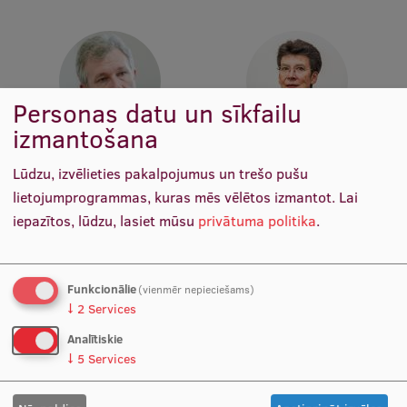
Starptautiskā sadarbība
Personas datu un sīkfailu
Mobilitātes programmas
izmantošana
Starptautiskie projekti
Prof. PhD Ģirts Briģis
Prof. Dr. med. Gunta Lazdāne
Docētājs, Vadošais pētnieks
Docētāja, Vadošais pētnieks
Lūdzu, izvēlieties pakalpojumus un trešo pušu
Starptautiskie sadarbības partneri
lietojumprogrammas, kuras mēs vēlētos izmantot.
Lai
EURAXESS RSU kontaktpunkts
iepazītos, lūdzu, lasiet mūsu
privātuma politika
.
EATRIS koordinators Latvijā
Funkcionālie
(vienmēr nepieciešams)
↓
2
Services
Analītiskie
↓
5
Services
Prof. Māris Taube
Prof. Renāte Ranka