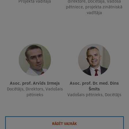
Projekta vadītāja
direktore, Docētāja, Vadošā
pētniece, projekta zinātniskā
vadītāja
Asoc. prof. Arvīds Irmejs
Asoc. prof. Dr. med. Dins
Docētājs, Direktors, Vadošais
Šmits
pētnieks
Vadošais pētnieks, Docētājs
RĀDĪT VAIRĀK