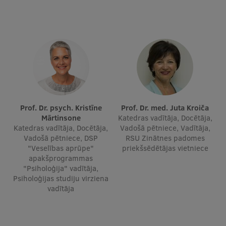
Pētniecības datu pārvaldība
RSU zinātnes portāls
Zinātnes ietekme
Pētniecības platformas
Doktorantūras skola
Pētniecības pakalpojumi
Prof. Dr. psych. Kristīne
Prof. Dr. med. Juta Kroiča
Mārtinsone
Katedras vadītāja, Docētāja,
Pētniecības projekti
Katedras vadītāja, Docētāja,
Vadošā pētniece, Vadītāja,
Vadošā pētniece, DSP
RSU Zinātnes padomes
Zinātnieku brokastis
"Veselības aprūpe"
priekšsēdētājas vietniece
apakšprogrammas
Vertikāli integrētie projekti
"Psiholoģija" vadītāja,
Psiholoģijas studiju virziena
Zinātniskās konferences
vadītāja
Inovāciju centrs