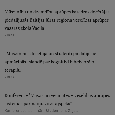
Ģerbonis
Māszinību un dzemdību aprūpes katedras docētājas
Projekti
piedalījušās Baltijas jūras reģiona veselības aprūpes
Reitingi
vasaras skolā Vācijā
Ziņas
Virtuālā tūre
Ilgtspējīga attīstība
"Māszinību" docētāja un studenti piedalījušies
Studiju un vides pieejamība
apmācībās Islandē par kognitīvi biheiviorālo
Dati par 2025. gadu
terapiju
Ziņas
Suvenīri un grāmatas
Konference "Māsas un vecmātes – veselības aprūpes
Mūžizglītība
sistēmas pārmaiņu virzītājspēks"
Konferences, semināri, Studentiem, Ziņas