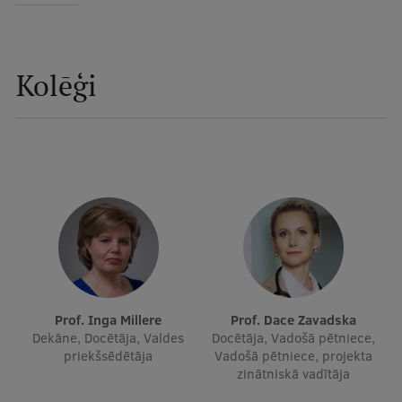
Ētikas un līdztiesības mācības
Atvērtā universitāte
Kolēģi
Sagatavošanas kursi
Profesionālās pilnveides kursi
ESF kvalifikācijas celšanas kursi
Pedagoģiskās izaugsmes centrs
Kvalifikācijas atbilstības pārbaude
Pētniecība
Prof. Inga Millere
Prof. Dace Zavadska
Dekāne, Docētāja, Valdes
Docētāja, Vadošā pētniece,
priekšsēdētāja
Vadošā pētniece, projekta
zinātniskā vadītāja
Zinātniskie institūti un laboratorijas