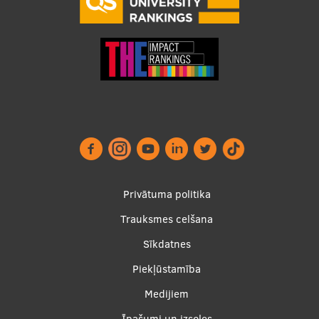
Footer
Privātuma politika
menu
Trauksmes celšana
Sīkdatnes
Piekļūstamība
Apakšējā
Medijiem
Īpašumi un izsoles