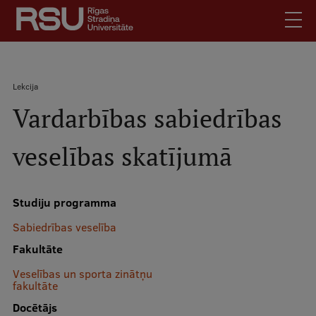
Pārlekt
uz
galveno
saturu
English
.
Atpakaļceļš
Lekcija
Latviski
Vardarbības sabiedrības
Mobile
Meklēt
Skolēniem
augšējā
veselības skatījumā
Studentiem
izvēlne
Absolventiem
Darbiniekiem
Studiju programma
Darba devējiem
Sabiedrības veselība
Bibliotēka
Fakultāte
Kontakti
Veselības un sporta zinātņu
fakultāte
Vakances
Docētājs