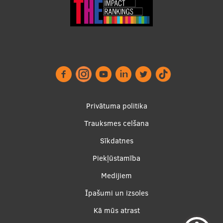
Ģerbonis
Projekti
Reitingi
Virtuālā tūre
Ilgtspējīga attīstība
Footer
Privātuma politika
Studiju un vides pieejamība
menu
Trauksmes celšana
Dati par 2025. gadu
Sīkdatnes
Suvenīri un grāmatas
Piekļūstamība
Apakšējā
Medijiem
Mūžizglītība
izvēlne2
Īpašumi un izsoles
Kā mūs atrast