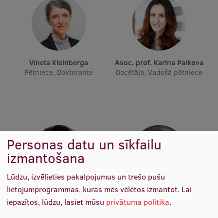
Ētikas un līdztiesības mācības
Atvērtā universitāte
Sagatavošanas kursi
Vineta Kleinberga
Asoc. prof. Karina Palkova
Profesionālās pilnveides kursi
Pētniece, Doktorante
Docētāja, Vadošā pētniece
ESF kvalifikācijas celšanas kursi
Pedagoģiskās izaugsmes centrs
Kvalifikācijas atbilstības pārbaude
Personas datu un sīkfailu
izmantošana
Pētniecība
Lūdzu, izvēlieties pakalpojumus un trešo pušu
lietojumprogrammas, kuras mēs vēlētos izmantot.
Lai
Asoc. prof. Dina Bite
Lekt. Lolita Vija Neimane
Docētāja, Vadošā pētniece
Studiju programmas
iepazītos, lūdzu, lasiet mūsu
privātuma politika
.
Zinātniskie institūti un laboratorijas
direktore, Docētāja