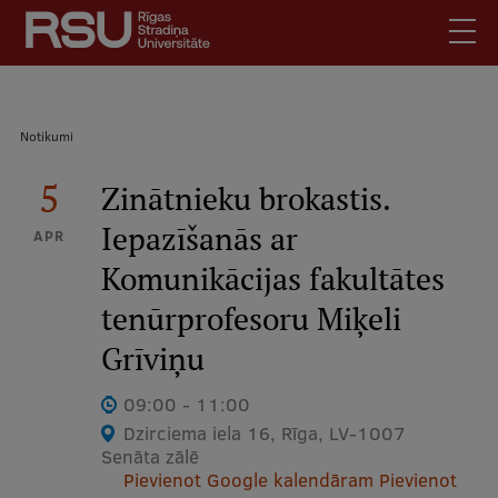
Pārlekt
uz
galveno
saturu
English
.
Atpakaļceļš
Notikumi
Latviski
Mobile
5
Meklēt
Zinātnieku brokastis.
Skolēniem
augšējā
Iepazīšanās ar
Studentiem
APR
izvēlne
Komunikācijas fakultātes
Absolventiem
Darbiniekiem
tenūrprofesoru Miķeli
Darba devējiem
Grīviņu
Bibliotēka
09:00 - 11:00
Kontakti
Dzirciema iela 16, Rīga, LV-1007
Senāta zālē
Vakances
Pievienot Google kalendāram
Pievienot