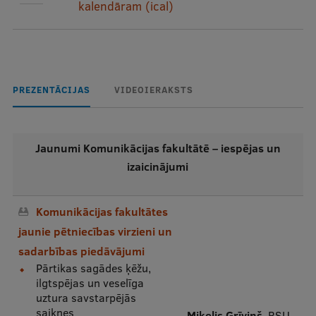
kalendāram (ical)
Mobile
galvenā
Studiju iespējas
izvēlne
PREZENTĀCIJAS
VIDEOIERAKSTS
Pamatstudiju programmas
Maģistra studiju programmas
Jaunumi Komunikācijas fakultātē – iespējas un
Doktorantūra
izaicinājumi
Rezidentūra
Uzņemšana
Komunikācijas fakultātes
jaunie pētniecības virzieni un
Praktiska informācija
sadarbības piedāvājumi
Pārtikas sagādes ķēžu,
ilgtspējas un veselīga
Par RSU
uztura savstarpējās
saiknes
Miķelis Grīviņš
, RSU