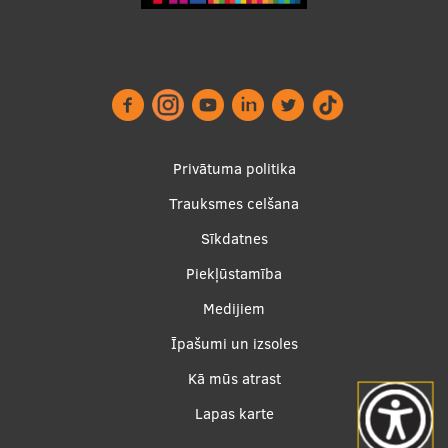
Footer
Privātuma politika
menu
Trauksmes celšana
Sīkdatnes
Piekļūstamība
Apakšējā
Medijiem
izvēlne2
Īpašumi un izsoles
Kā mūs atrast
Lapas karte