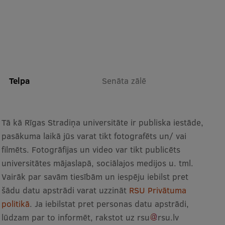
Starptautiskā sadarbība
Mobilitātes programmas
Starptautiskie projekti
Telpa
Senāta zālē
Starptautiskie sadarbības partneri
EURAXESS RSU kontaktpunkts
Tā kā Rīgas Stradiņa universitāte ir publiska iestāde,
pasākuma laikā jūs varat tikt fotografēts un/ vai
EATRIS koordinators Latvijā
filmēts. Fotogrāfijas un video var tikt publicēts
universitātes mājaslapā, sociālajos medijos u. tml.
Vairāk par savām tiesībām un iespēju iebilst pret
šādu datu apstrādi varat uzzināt
RSU Privātuma
politikā
. Ja iebilstat pret personas datu apstrādi,
lūdzam par to informēt, rakstot uz
rsu
rsu
.
lv