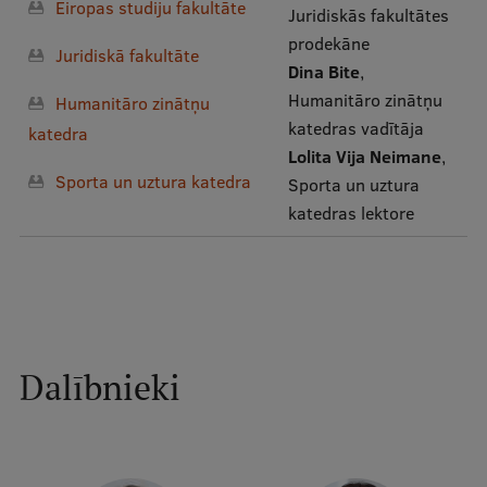
Eiropas studiju fakultāte
Juridiskās fakultātes
Ģerbonis
prodekāne
Juridiskā fakultāte
Dina Bite
,
Projekti
Humanitāro zinātņu
Humanitāro zinātņu
Reitingi
katedras vadītāja
katedra
Lolita Vija Neimane
,
Virtuālā tūre
Sporta un uztura katedra
Sporta un uztura
Ilgtspējīga attīstība
katedras lektore
Studiju un vides pieejamība
Dati par 2025. gadu
Suvenīri un grāmatas
Dalībnieki
Mūžizglītība