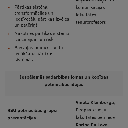
Pārtikas sistēmu
komunikācijas
transformācijas un
Studentu dzīve
fakultātes
iedzīvotāju pārtikas izvēles
tenūrprofesors
Studiju norises vietas
un patēriņš
Nākotnes pārtikas sistēmu
Fakultātes
izaicinājumi un riski
Mūsu cilvēki
Savvaļas produkti un to
ienākšana pārtikas
Stratēģija
sistēmās
Struktūra
Iespējamās sadarbības jomas un kopīgas
Vēsture un tradīcijas
pētniecības idejas
Identitāte
Vineta Kleinberga
,
RSU fonds
Eiropas studiju
RSU pētniecības grupu
Aula
fakultātes pētniece
prezentācijas
Karina Palkova
,
Muzeji un ekspozīcijas