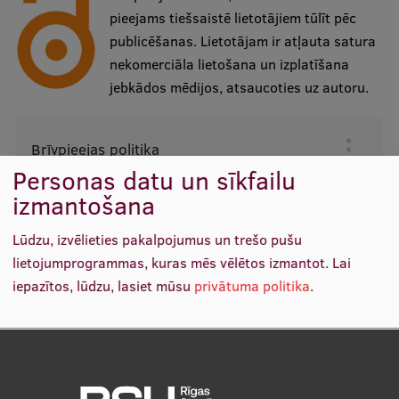
Mobile
pieejams tiešsaistē lietotājiem tūlīt pēc
publicēšanas. Lietotājam ir atļauta satura
galvenā
Studiju iespējas
nekomerciāla lietošana un izplatīšana
izvēlne
jebkādos mēdijos, atsaucoties uz autoru.
Pamatstudiju programmas
Brīvpieejas politika
Galvenā
Maģistra studiju programmas
Personas datu un sīkfailu
izvēlne
Doktorantūra
izmantošana
Rezidentūra
Lūdzu, izvēlieties pakalpojumus un trešo pušu
Uzņemšana
lietojumprogrammas, kuras mēs vēlētos izmantot.
Lai
iepazītos, lūdzu, lasiet mūsu
privātuma politika
.
Praktiska informācija
Funkcionālie
(vienmēr nepieciešams)
Par RSU
↓
2
Services