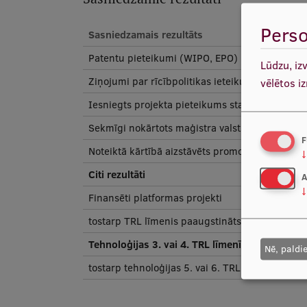
Perso
Sasniedzamais rezultāts
Patentu pieteikumi (WIPO, EPO)
Lūdzu, iz
Ziņojumi par rīcībpolitikas ieteikumiem un rīcī
vēlētos i
Iesniegts projekta pieteikums starptautiskā va
Sekmīgi nokārtots maģistra valsts (gala) pār
F
Noteiktā kārtībā aizstāvēts promocijas darbs
↓
Citi rezultāti
A
↓
Finansēti platformas projekti
tostarp TRL līmenis paaugstināts par 1 pakāpi
Tehnoloģijas 3. vai 4. TRL līmenī
Nē, paldi
tostarp tehnoloģijas 5. vai 6. TRL līmenī