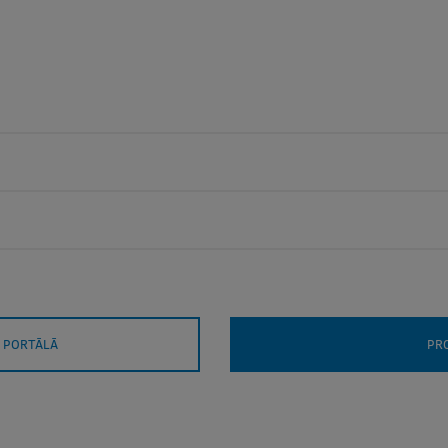
 PORTĀLĀ
PR