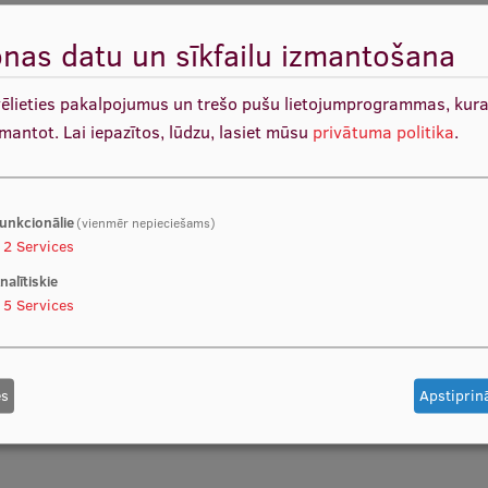
nas datu un sīkfailu izmantošana
vēlieties pakalpojumus un trešo pušu lietojumprogrammas, kur
bpolitiku ietekmi
zmantot.
Lai iepazītos, lūdzu, lasiet mūsu
privātuma politika
.
i nacionālā pētniecības un attīstības projektu konkursā
baudījums
unkcionālie
(vienmēr nepieciešams)
2
Services
nalītiskie
5
Services
es
Apstiprinā