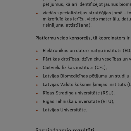
pētījumus, kā arī identificējot jaunus biom
viedās specializācijas stratēģijas jomā – f
mikrofluīdikas ierīču, viedo materiālu, da
risinājumu attīstīšana).
Platformu veido konsorcijs, tā koordinators ir
Elektronikas un datorzinātņu institūts (EDI
Pārtikas drošības, dzīvnieku veselības un v
Cietvielu fizikas institūts (CFI),
Latvijas Biomedicīnas pētījumu un studiju
Latvijas Valsts koksnes ķīmijas institūts (
Rīgas Stradiņa universitāte (RSU),
Rīgas Tehniskā universitāte (RTU),
Latvijas Universitāte.
Sasniedzamie rezultāti