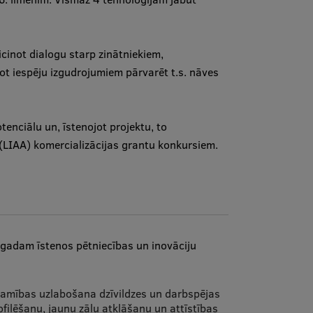
cinot dialogu starp zinātniekiem,
jot iespēju izgudrojumiem pārvarēt t.s. nāves
tenciālu un, īstenojot projektu, to
 (LIAA) komercializācijas grantu konkursiem.
. gadam īstenos pētniecības un inovāciju
eejamības uzlabošana dzīvildzes un darbspējas
filēšanu, jaunu zāļu atklāšanu un attīstības