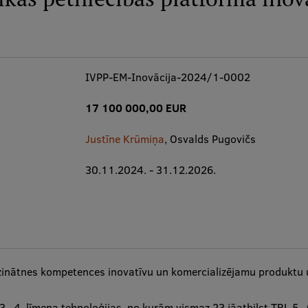
IVPP-EM-Inovācija-2024/1-0002
17 100 000,00 EUR
Justīne Krūmiņa
, Osvalds Pugovičs
30.11.2024. - 31.12.2026.
 zinātnes kompetences inovatīvu un komercializējamu produktu u
.–4. līmeņa tehnoloģijas, no kurām vismaz 23 jāatbilst TRL 5.–