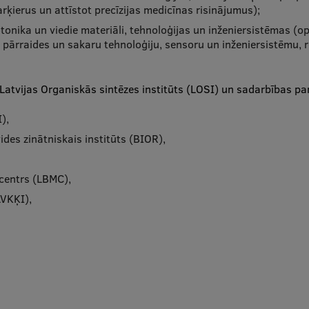
arķierus un attīstot precīzijas medicīnas risinājumus);
otonika un viedie materiāli, tehnoloģijas un inženiersistēmas (op
tu pārraides un sakaru tehnoloģiju, sensoru un inženiersistēmu, 
 Latvijas Organiskās sintēzes institūts (LOSI) un sadarbības par
),
ides zinātniskais institūts (BIOR),
 centrs (LBMC),
LVKĶI),