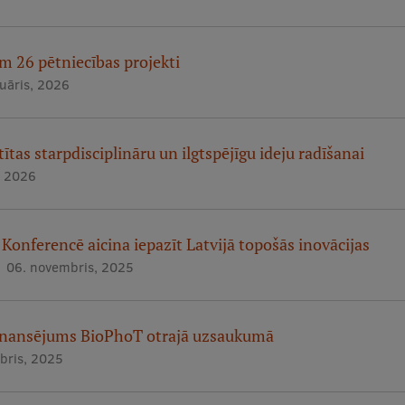
m 26 pētniecības projekti
ruāris, 2026
tas starpdisciplināru un ilgtspējīgu ideju radīšanai
, 2026
 Konferencē aicina iepazīt Latvijā topošās inovācijas
06. novembris, 2025
finansējums BioPhoT otrajā uzsaukumā
obris, 2025