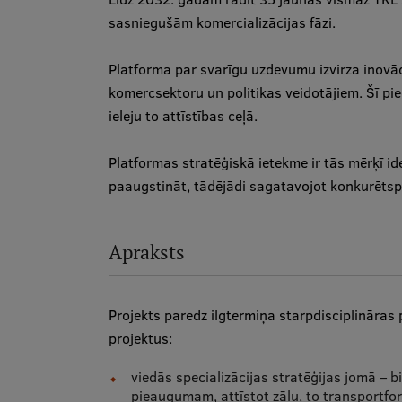
sasniegušām komercializācijas fāzi.
Platforma par svarīgu uzdevumu izvirza inovāc
komercsektoru un politikas veidotājiem. Šī pi
ieleju to attīstības ceļā.
Platformas stratēģiskā ietekme ir tās mērķī ide
paaugstināt, tādējādi sagatavojot konkurētspē
Apraksts
Projekts paredz ilgtermiņa starpdisciplināras
projektus:
viedās specializācijas stratēģijas jomā – 
pieaugumam, attīstot zāļu, to transportfor