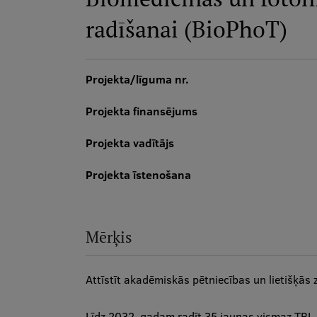
radīšanai (BioPhoT)
Projekta/līguma nr.
Projekta finansējums
Projekta vadītājs
Projekta īstenošana
Mērķis
Attīstīt akadēmiskās pētniecības un lietišķās
Līdz 2032. gadam radīt 35 jaunas vismaz TRL 3