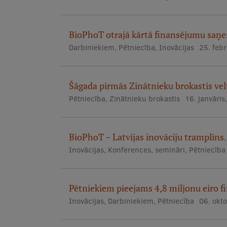
BioPhoT otrajā kārtā finansējumu saņe
Darbiniekiem
,
Pētniecība
,
Inovācijas
25. feb
Šāgada pirmās Zinātnieku brokastis veltī
Pētniecība
,
Zinātnieku brokastis
16. janvāris
BioPhoT – Latvijas inovāciju tramplīns.
Inovācijas
,
Konferences, semināri
,
Pētniecība
Pētniekiem pieejams 4,8 miljonu eiro 
Inovācijas
,
Darbiniekiem
,
Pētniecība
06. okt