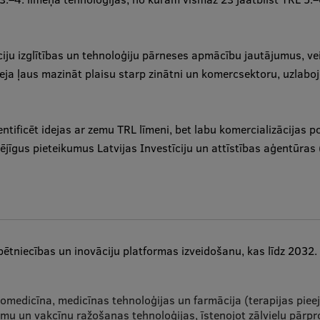
iju izglītības un tehnoloģiju pārneses apmācību jautājumus, vei
eeja ļaus mazināt plaisu starp zinātni un komercsektoru, uzlabo
ntificēt idejas ar zemu TRL līmeni, bet labu komercializācijas po
jīgus pieteikumus Latvijas Investīciju un attīstības aģentūras
 pētniecības un inovāciju platformas izveidošanu, kas līdz 2032
biomedicīna, medicīnas tehnoloģijas un farmācija (terapijas pi
mu un vakcīnu ražošanas tehnoloģijas, īstenojot zāļvielu pārpro