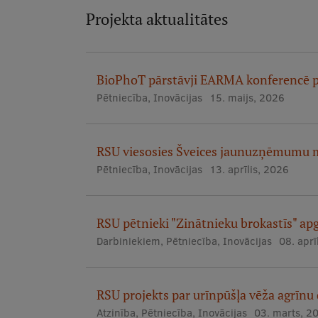
Projekta aktualitātes
BioPhoT pārstāvji EARMA konferencē pr
Pētniecība
,
Inovācijas
15. maijs, 2026
RSU viesosies Šveices jaunuzņēmumu 
Pētniecība
,
Inovācijas
13. aprīlis, 2026
RSU pētnieki "Zinātnieku brokastīs" apg
Darbiniekiem
,
Pētniecība
,
Inovācijas
08. aprī
RSU projekts par urīnpūšļa vēža agrīnu
Atzinība
,
Pētniecība
,
Inovācijas
03. marts, 2