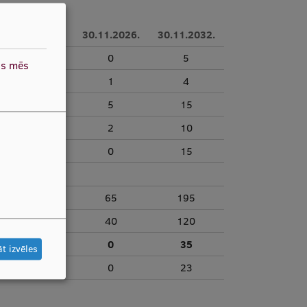
30.11.2025.
30.11.2026.
30.11.2032.
0
0
5
as mēs
0
1
4
0
5
15
0
2
10
0
0
15
40
65
195
0
40
120
0
0
35
t izvēles
0
0
23