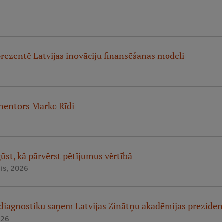
ezentē Latvijas inovāciju finansēšanas modeli
mentors Marko Rīdi
ūst, kā pārvērst pētījumus vērtībā
lis, 2026
 diagnostiku saņem Latvijas Zinātņu akadēmijas preziden
026