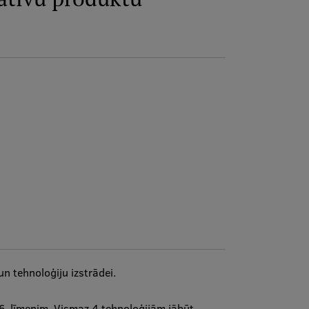
n tehnoloģiju izstrādei.
6. līmenim. Vismaz 4 tehnoloģijām jābūt