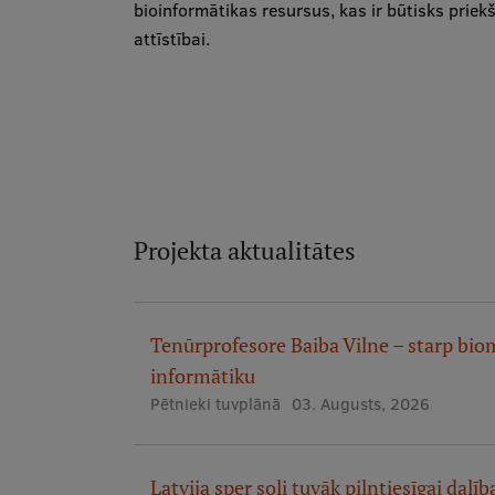
bioinformātikas resursus, kas ir būtisks prie
attīstībai.
Projekta aktualitātes
Tenūrprofesore Baiba Vilne – starp bio
informātiku
Pētnieki tuvplānā
03. Augusts, 2026
Latvija sper soli tuvāk pilntiesīgai dal