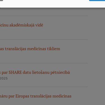
 uz sesiju LU konferencē
6
icīnu akadēmiskajā vidē
as translācijas medicīnas tīkliem
par SHARE datu lietošanu pētniecībā
 2025
āru par Eiropas translācijas medicīnas