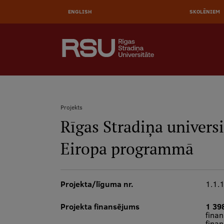
Pārlekt
uz
ENGLISH
SKOLĒNIEM
galveno
saturu
AUGŠĒJĀ
MEKLĒT
IZVĒLNE
Galvenā
izvēlne
.
Projekts
Rīgas Stradiņa universi
Atpakaļceļš
Eiropa programmā
Projekta/līguma nr.
1.1.
Projekta finansējums
1 39
fina
fina