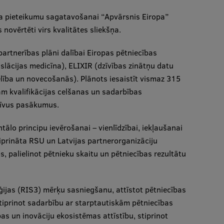
kta pieteikumu sagatavošanai “Apvārsnis Eiropa”
novērtēti virs kvalitātes sliekšņa.
 partnerības plāni dalībai Eiropas pētniecības
slācijas medicīna), ELIXIR (dzīvības zinātņu datu
ība un novecošanās). Plānots iesaistīt vismaz 315
ām kvalifikācijas celšanas un sadarbības
tīvus pasākumus.
tālo principu ievērošanai – vienlīdzībai, iekļaušanai
stiprināta RSU un Latvijas partnerorganizāciju
s, palielinot pētnieku skaitu un pētniecības rezultātu
ēģijas (RIS3) mērķu sasniegšanu, attīstot pētniecības
stiprinot sadarbību ar starptautiskām pētniecības
as un inovāciju ekosistēmas attīstību, stiprinot