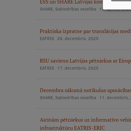
ESS un SHARE Latvijas komandas aicina
SHARE
,
Sabiedrības veselība
13. aprīlis, 202
Praktiska izpratne par translācijas med
EATRIS
29. decembris, 2025
RSU savieno Latvijas pētniekus ar Eirop
EATRIS
17. decembris, 2025
Decembra sākumā notikušas apmācības 
SHARE
,
Sabiedrības veselība
11. decembris,
Aicinām pētniekus uz informatīvo vebin
infrastruktūru EATRIS-ERIC