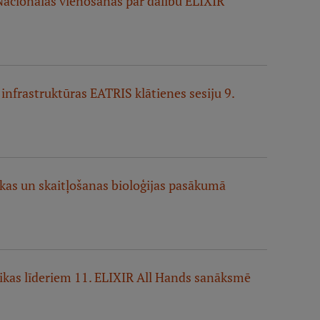
 Nacionālās vienošanās par dalību ELIXIR
infrastruktūras EATRIS klātienes sesiju 9.
kas un skaitļošanas bioloģijas pasākumā
tikas līderiem 11. ELIXIR All Hands sanāksmē