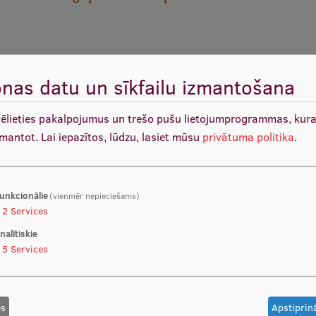
nas datu un sīkfailu izmantošana
r spektrālās plūsmas citometriju ar
vēlieties pakalpojumus un trešo pušu lietojumprogrammas, kur
zmantot.
Lai iepazītos, lūdzu, lasiet mūsu
privātuma politika
.
ījuma valstīs
6
unkcionālie
(vienmēr nepieciešams)
2
Services
nalītiskie
: Latvija kļūst par ELIXIR novērotājvalsti
5
Services
, 2026
es
Apstiprinā