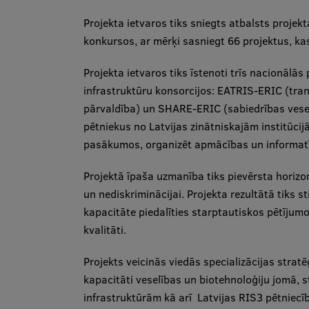
Projekta ietvaros tiks sniegts atbalsts proje
konkursos, ar mērķi sasniegt 66 projektus, kas 
Projekta ietvaros tiks īstenoti trīs nacionālās
infrastruktūru konsorcijos: EATRIS-ERIC (tran
pārvaldība) un SHARE-ERIC (sabiedrības vesel
pētniekus no Latvijas zinātniskajām institūcij
pasākumos, organizēt apmācības un informa
Projektā īpaša uzmanība tiks pievērsta horizon
un nediskriminācijai. Projekta rezultātā tiks 
kapacitāte piedalīties starptautiskos pētījumo
kvalitāti.
Projekts veicinās viedās specializācijas strat
kapacitāti veselības un biotehnoloģiju jomā, 
infrastruktūrām kā arī Latvijas RIS3 pētniecīb