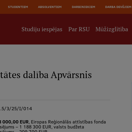
STUDENTIEM
ABSOLVENTIEM
DARBINIEKIEM
DARBA DEVĒJIEM
Studiju iespējas
Par RSU
Mūžizglītība
tātes dalība Apvārsnis
1.5/3/25/I/014
8 000,00 EUR
, Eiropas Reģionālās attīstības fonda
nsējums – 1 188 300 EUR, valsts budžeta
nsējums – 209 700 EUR