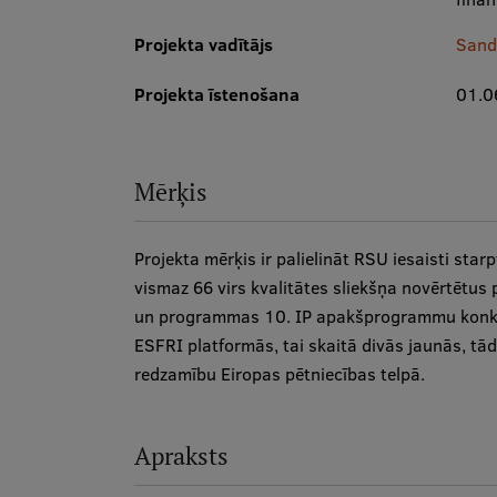
Projekta vadītājs
Sand
Projekta īstenošana
01.0
Mērķis
Projekta mērķis ir palielināt RSU iesaisti sta
vismaz 66 virs kvalitātes sliekšņa novērtētu
un programmas 10. IP apakšprogrammu konkur
ESFRI platformās, tai skaitā divās jaunās, tād
redzamību Eiropas pētniecības telpā.
Apraksts