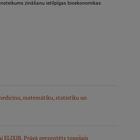
kšnoteikums zināšanu ietilpīgas bioekonomikas
medicīnu, matemātiku, statistiku un
ībai ELIXIR. Prāgā prezentēts topošais