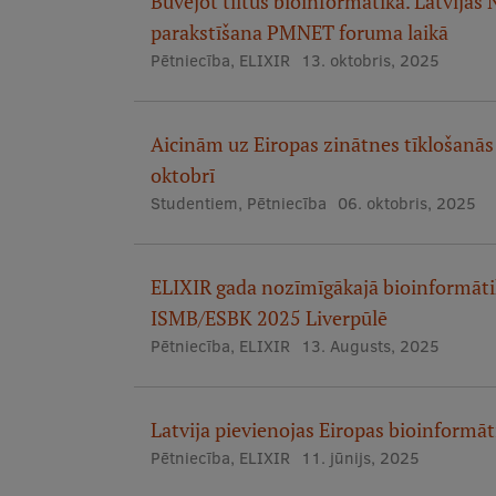
Būvējot tiltus bioinformātikā. Latvijas
parakstīšana PMNET foruma laikā
Pētniecība
,
ELIXIR
13. oktobris, 2025
Aicinām uz Eiropas zinātnes tīklošanās 
oktobrī
Studentiem
,
Pētniecība
06. oktobris, 2025
ELIXIR gada nozīmīgākajā bioinformāti
ISMB/ESBK 2025 Liverpūlē
Pētniecība
,
ELIXIR
13. Augusts, 2025
Latvija pievienojas Eiropas bioinformā
Pētniecība
,
ELIXIR
11. jūnijs, 2025