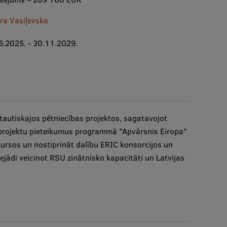
ra Vasiļevska
6.2025. - 30.11.2029.
rptautiskajos pētniecības projektos, sagatavojot
s projektu pieteikumus programmā "Apvārsnis Eiropa"
sos un nostiprināt dalību ERIC konsorcijos un
ejādi veicinot RSU zinātnisko kapacitāti un Latvijas