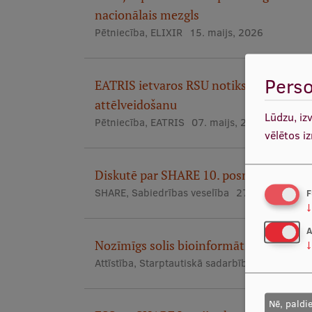
nacionālais mezgls
Pētniecība
,
ELIXIR
15. maijs, 2026
Perso
EATRIS ietvaros RSU notiks pasākums pa
attēlveidošanu
Lūdzu, iz
Pētniecība
,
EATRIS
07. maijs, 2026
vēlētos i
Diskutē par SHARE 10. posma norisi pēt
SHARE
,
Sabiedrības veselība
27. aprīlis, 202
F
↓
A
Nozīmīgs solis bioinformātikas attīstībā
↓
Attīstība
,
Starptautiskā sadarbība
17. aprīlis
Nē, paldi