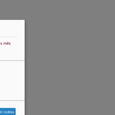
as mēs
t izvēles