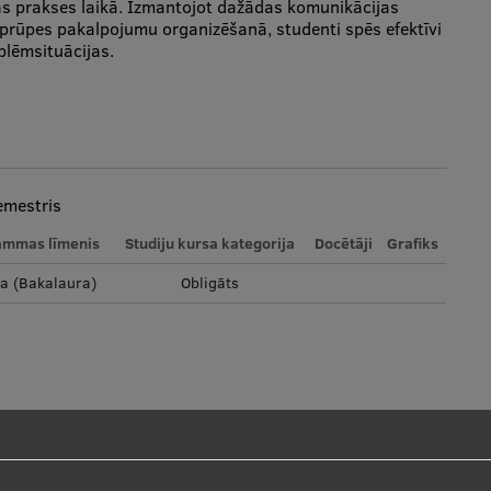
ās prakses laikā. Izmantojot dažādas komunikācijas
aprūpes pakalpojumu organizēšanā, studenti spēs efektīvi
blēmsituācijas.
emestris
ammas līmenis
Studiju kursa kategorija
Docētāji
Grafiks
la (Bakalaura)
Obligāts