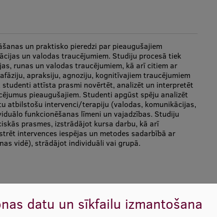
nāšanas un praktisko pieredzi par pieaugušajiem
ācijas un valodas traucējumiem. Studiju procesā tiek
as, runas un valodas traucējumiem, kā arī citiem ar
fāziju, apraksiju, agnoziju, kognitīvajiem traucējumiem
, studenti attīsta prasmi novērtēt, analizēt un interpretēt
cējumus pieaugušajiem. Studenti apgūst spēju analizēt
tu atbilstošu intervenci/terapiju (valodas, komunikācijas,
viduālo funkcionēšanas līmeni un vajadzības. Studiju
eciskās prasmes, izstrādājot kursa darbu, kā arī
strēt intervences iespējas un metodes sadarbībā ar
nas vidē), strādājot individuāli vai grupā.
izioloģija un neirofizioloģija.
nas datu un sīkfailu izmantošana