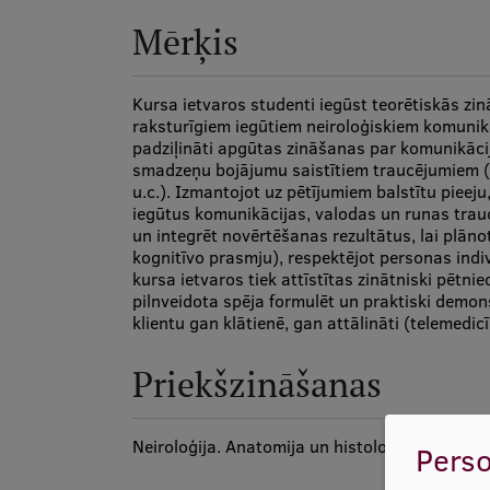
Mērķis
Kursa ietvaros studenti iegūst teorētiskās zi
raksturīgiem iegūtiem neiroloģiskiem komunik
padziļināti apgūtas zināšanas par komunikācij
smadzeņu bojājumu saistītiem traucējumiem (a
u.c.). Izmantojot uz pētījumiem balstītu pieeju
iegūtus komunikācijas, valodas un runas trau
un integrēt novērtēšanas rezultātus, lai plāno
kognitīvo prasmju), respektējot personas indi
kursa ietvaros tiek attīstītas zinātniski pētni
pilnveidota spēja formulēt un praktiski demon
klientu gan klātienē, gan attālināti (telemedicī
Priekšzināšanas
Neiroloģija. Anatomija un histoloģija. Normālā f
Perso