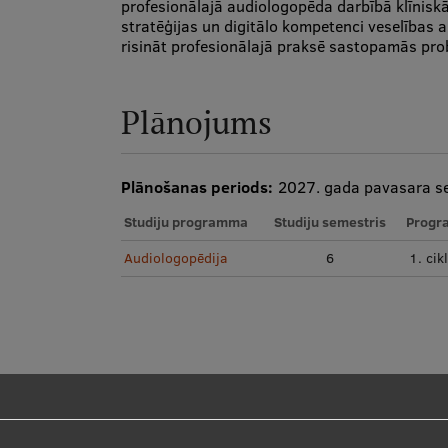
profesionālajā audiologopēda darbībā klīnisk
stratēģijas un digitālo kompetenci veselības 
risināt profesionālajā praksē sastopamās pro
Plānojums
Plānošanas periods:
2027. gada pavasara s
Studiju programma
Studiju semestris
Progr
Audiologopēdija
6
1. cik