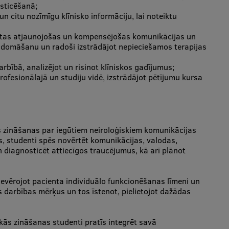
sticēšanā;
n citu nozīmīgu klīnisko informāciju, lai noteiktu
tītas atjaunojošas un kompensējošas komunikācijas un
ko domāšanu un radoši izstrādājot nepieciešamos terapijas
rbībā, analizējot un risinot klīniskos gadījumus;
fesionālajā un studiju vidē, izstrādājot pētījumu kursa
s zināšanas par iegūtiem neiroloģiskiem komunikācijas
, studenti spēs novērtēt komunikācijas, valodas,
n diagnosticēt attiecīgos traucējumus, kā arī plānot
 ievērojot pacienta individuālo funkcionēšanas līmeni un
ās darbības mērķus un tos īstenot, pielietojot dažādas
kās zināšanas studenti pratīs integrēt savā