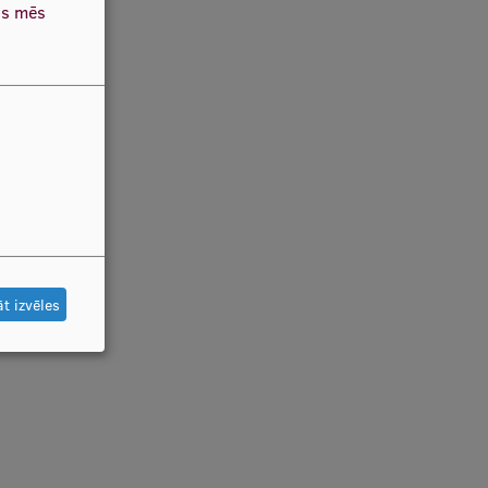
as mēs
t izvēles