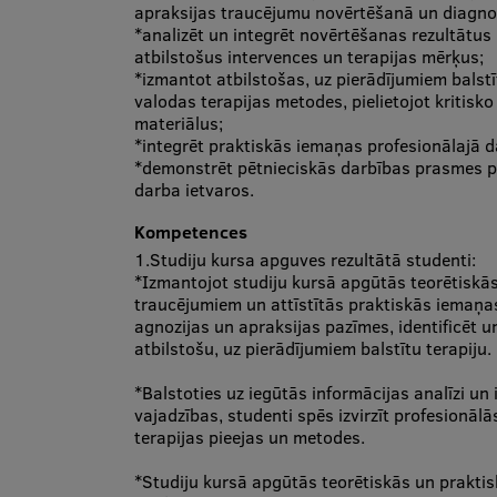
apraksijas traucējumu novērtēšanā un diagno
*analizēt un integrēt novērtēšanas rezultātus u
atbilstošus intervences un terapijas mērķus;
*izmantot atbilstošas, uz pierādījumiem bals
valodas terapijas metodes, pielietojot kritis
materiālus;
*integrēt praktiskās iemaņas profesionālajā da
*demonstrēt pētnieciskās darbības prasmes pro
darba ietvaros.
Kompetences
1.Studiju kursa apguves rezultātā studenti:
*Izmantojot studiju kursā apgūtās teorētiskā
traucējumiem un attīstītās praktiskās iemaņas
agnozijas un apraksijas pazīmes, identificēt u
atbilstošu, uz pierādījumiem balstītu terapiju.
*Balstoties uz iegūtās informācijas analīzi un
vajadzības, studenti spēs izvirzīt profesionāl
terapijas pieejas un metodes.
*Studiju kursā apgūtās teorētiskās un praktis