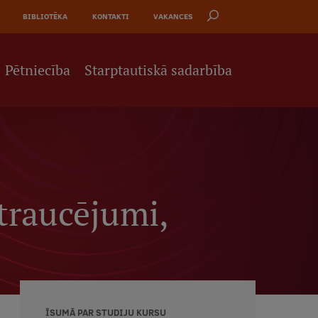
BIBLIOTĒKA
KONTAKTI
VAKANCES
Pētniecība
Starptautiskā sadarbība
traucējumi,
ĪSUMĀ PAR STUDIJU KURSU