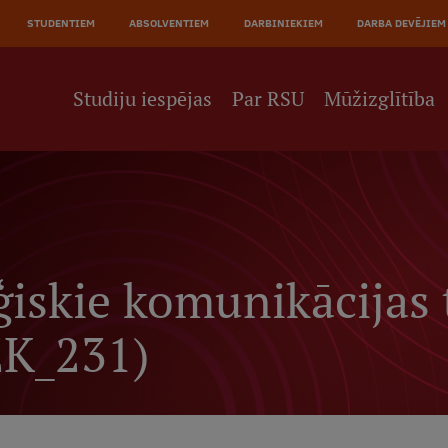
JĀ
STUDENTIEM
ABSOLVENTIEM
DARBINIEKIEM
DARBA DEVĒJIEM
NE
Studiju iespējas
Par RSU
Mūžizglītība
ģiskie komunikācijas 
EK_231)