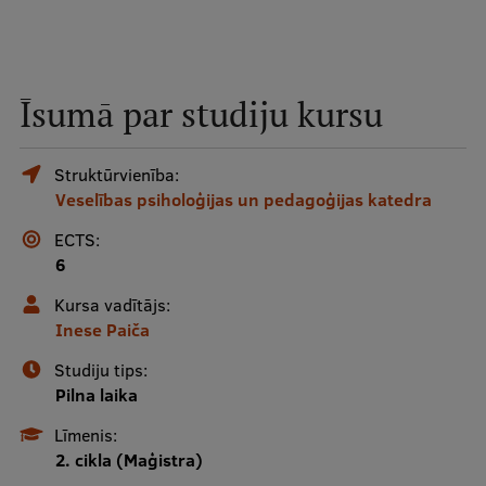
Mobile
galvenā
Studiju iespējas
izvēlne
Īsumā par studiju kursu
Pamatstudiju programmas
Struktūrvienība:
Maģistra studiju programmas
Veselības psiholoģijas un pedagoģijas katedra
Doktorantūra
ECTS:
6
Rezidentūra
Kursa vadītājs:
Uzņemšana
Inese Paiča
Praktiska informācija
Studiju tips:
Pilna laika
Līmenis:
Par RSU
2. cikla (Maģistra)