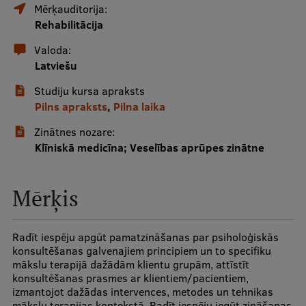
Mērķauditorija:
Rehabilitācija
Studentu dzīve
Valoda:
Studiju norises vietas
Latviešu
Fakultātes
Studiju kursa apraksts
Pilns apraksts
,
Pilna laika
Mūsu cilvēki
Zinātnes nozare:
Stratēģija
Klīniskā medicīna; Veselības aprūpes zinātne
Struktūra
Mērķis
Vēsture un tradīcijas
Identitāte
Radīt iespēju apgūt pamatzināšanas par psiholoģiskās
RSU fonds
konsultēšanas galvenajiem principiem un to specifiku
mākslu terapijā dažādām klientu grupām, attīstīt
Aula
konsultēšanas prasmes ar klientiem/pacientiem,
izmantojot dažādas intervences, metodes un tehnikas
Muzeji un ekspozīcijas
mākslu terapijas kontekstā. Radīt iespēju iegūt zināšanas