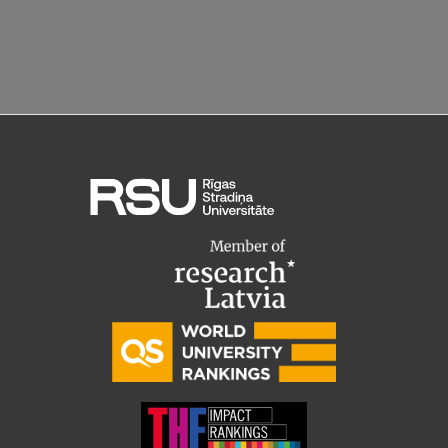
Starptautiskā sadarbība
Mobilitātes programmas
Starptautiskie projekti
Starptautiskie sadarbības partneri
EURAXESS RSU kontaktpunkts
EATRIS koordinators Latvijā