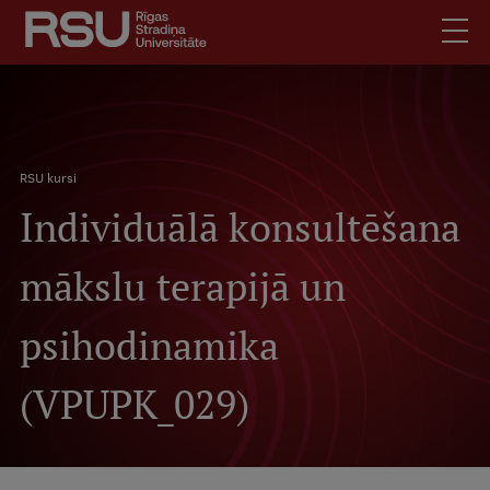
Pārlekt
uz
galveno
saturu
English
Latviski
.
Atpakaļceļš
Mobile
RSU kursi
Meklēt
Skolēniem
Individuālā konsultēšana
augšējā
Studentiem
izvēlne
Absolventiem
mākslu terapijā un
Darbiniekiem
psihodinamika
Darba devējiem
Bibliotēka
(VPUPK_029)
Kontakti
Vakances