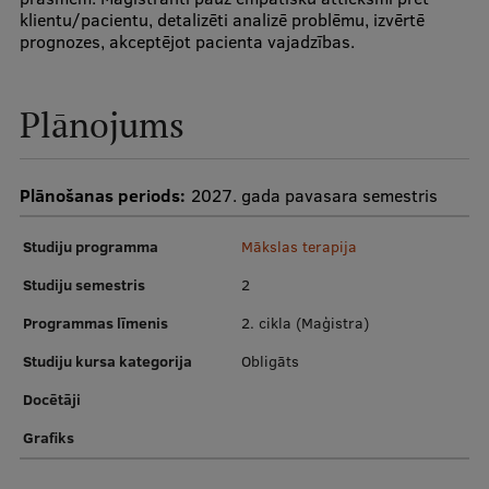
Pētniecības datu pārvaldība
klientu/pacientu, detalizēti analizē problēmu, izvērtē
prognozes, akceptējot pacienta vajadzības.
RSU zinātnes portāls
Zinātnes ietekme
Plānojums
Pētniecības platformas
Doktorantūras skola
Plānošanas periods:
2027. gada pavasara semestris
Pētniecības pakalpojumi
Studiju programma
Mākslas terapija
Pētniecības projekti
Studiju semestris
2
Zinātnieku brokastis
Programmas līmenis
2. cikla (Maģistra)
Vertikāli integrētie projekti
Studiju kursa kategorija
Obligāts
Zinātniskās konferences
Docētāji
Inovāciju centrs
Grafiks