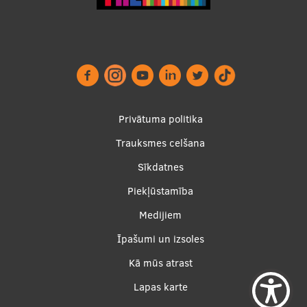
Footer
Privātuma politika
menu
Trauksmes celšana
Sīkdatnes
Piekļūstamība
Apakšējā
Medijiem
izvēlne2
Īpašumi un izsoles
Kā mūs atrast
Lapas karte