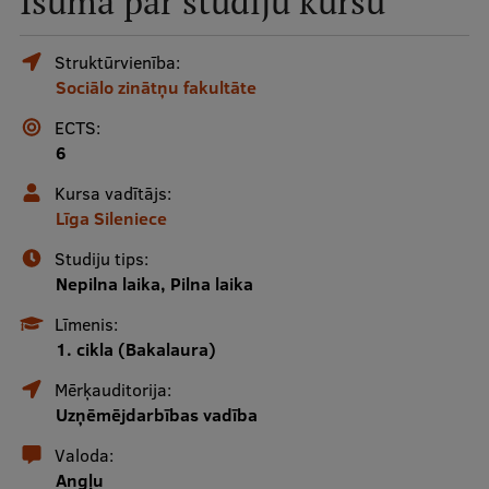
Īsumā par studiju kursu
Mobile
galvenā
Studiju iespējas
Struktūrvienība:
Sociālo zinātņu fakultāte
izvēlne
ECTS:
Pamatstudiju programmas
6
Maģistra studiju programmas
Kursa vadītājs:
Līga Sileniece
Doktorantūra
Studiju tips:
Rezidentūra
Nepilna laika, Pilna laika
Uzņemšana
Līmenis:
1. cikla (Bakalaura)
Praktiska informācija
Mērķauditorija:
Uzņēmējdarbības vadība
Par RSU
Valoda:
Angļu