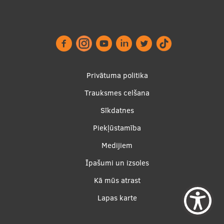
Footer
Privātuma politika
menu
Trauksmes celšana
Sīkdatnes
Piekļūstamība
Apakšējā
Medijiem
izvēlne2
Īpašumi un izsoles
Kā mūs atrast
Lapas karte