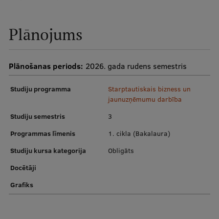
Pētniecības datu pārvaldība
RSU zinātnes portāls
Plānojums
Zinātnes ietekme
Pētniecības platformas
Plānošanas periods:
2026. gada rudens semestris
Doktorantūras skola
Studiju programma
Starptautiskais bizness un
Pētniecības pakalpojumi
jaunuzņēmumu darbība
Studiju semestris
3
Pētniecības projekti
Programmas līmenis
1. cikla (Bakalaura)
Zinātnieku brokastis
Studiju kursa kategorija
Obligāts
Vertikāli integrētie projekti
Docētāji
Zinātniskās konferences
Grafiks
Inovāciju centrs