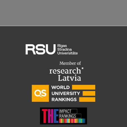
Starptautiskā sadarbība
Mobilitātes programmas
Starptautiskie projekti
Starptautiskie sadarbības partneri
EURAXESS RSU kontaktpunkts
EATRIS koordinators Latvijā