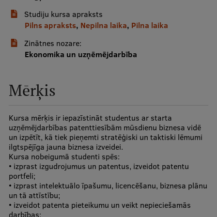
Studiju kursa apraksts
Studentu dzīve
Pilns apraksts
,
Nepilna laika
,
Pilna laika
Studiju norises vietas
Zinātnes nozare:
Ekonomika un uzņēmējdarbība
Fakultātes
Mūsu cilvēki
Mērķis
Stratēģija
Struktūra
Kursa mērķis ir iepazīstināt studentus ar starta
uzņēmējdarbības patenttiesībām mūsdienu biznesa vidē
Vēsture un tradīcijas
un izpētīt, kā tiek pieņemti stratēģiski un taktiski lēmumi
ilgtspējīga jauna biznesa izveidei.
Identitāte
Kursa nobeigumā studenti spēs:
• izprast izgudrojumus un patentus, izveidot patentu
RSU fonds
portfeli;
• izprast intelektuālo īpašumu, licencēšanu, biznesa plānu
Aula
un tā attīstību;
• izveidot patenta pieteikumu un veikt nepieciešamās
Muzeji un ekspozīcijas
darbības;