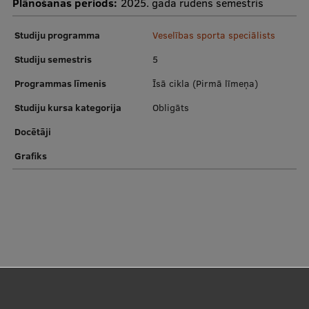
Plānošanas periods:
2025. gada rudens semestris
Ētikas un līdztiesības mācības
Studiju programma
Veselības sporta speciālists
Atvērtā universitāte
Studiju semestris
5
Sagatavošanas kursi
Programmas līmenis
Īsā cikla (Pirmā līmeņa)
Profesionālās pilnveides kursi
Studiju kursa kategorija
Obligāts
ESF kvalifikācijas celšanas kursi
Docētāji
Pedagoģiskās izaugsmes centrs
Grafiks
Kvalifikācijas atbilstības pārbaude
Pētniecība
Zinātniskie institūti un laboratorijas