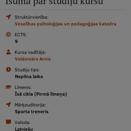
Īsumā par studiju kursu
Mobile
galvenā
Studiju iespējas
Struktūrvienība:
Veselības psiholoģijas un pedagoģijas katedra
izvēlne
ECTS:
Pamatstudiju programmas
9
Maģistra studiju programmas
Kursa vadītājs:
Voldemārs Arnis
Doktorantūra
Studiju tips:
Rezidentūra
Nepilna laika
Uzņemšana
Līmenis:
Īsā cikla (Pirmā līmeņa)
Praktiska informācija
Mērķauditorija:
Sporta treneris
Par RSU
Valoda:
Latviešu