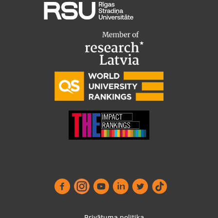
Pētniecības datu pārvaldība
RSU zinātnes portāls
Zinātnes ietekme
Pētniecības platformas
Doktorantūras skola
Pētniecības pakalpojumi
Pētniecības projekti
Zinātnieku brokastis
Vertikāli integrētie projekti
Zinātniskās konferences
Inovāciju centrs
Privātuma politika