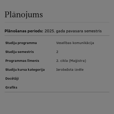
Pētniecības datu pārvaldība
Plānojums
RSU zinātnes portāls
Zinātnes ietekme
Plānošanas periods:
2025. gada pavasara semestris
Pētniecības platformas
Doktorantūras skola
Studiju programma
Veselības komunikācija
Pētniecības pakalpojumi
Studiju semestris
2
Programmas līmenis
2. cikla (Maģistra)
Pētniecības projekti
Studiju kursa kategorija
Ierobežota izvēle
Zinātnieku brokastis
Docētāji
Vertikāli integrētie projekti
Grafiks
Zinātniskās konferences
Inovāciju centrs