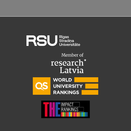
Starptautiskā sadarbība
Mobilitātes programmas
Starptautiskie projekti
Starptautiskie sadarbības partneri
EURAXESS RSU kontaktpunkts
EATRIS koordinators Latvijā