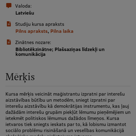
Valoda:
Latviešu
Studentu dzīve
Studiju kursa apraksts
Studiju norises vietas
Pilns apraksts
,
Pilna laika
Fakultātes
Zinātnes nozare:
Bibliotēkzinātne; Plašsaziņas līdzekļi un
Mūsu cilvēki
komunikācija
Stratēģija
Mērķis
Struktūra
Vēsture un tradīcijas
Kursa mērķis veicināt maģistrantu izpratni par interešu
Identitāte
aizstāvības būtību un metodēm, sniegt izpratni par
interešu aizstāvību kā demokrātijas instrumentu, kas ļauj
RSU fonds
dažādām interešu grupām piekļūt lēmumu pieņēmējiem un
ietekmēt politiskos lēmumus dažādos līmeņos. Kursa
Aula
ietvaros tiek sniegts ieskats par to, kā lobismu izmantot
sociālo problēmu risināšanā un veselības komunikācijā
Muzeji un ekspozīcijas