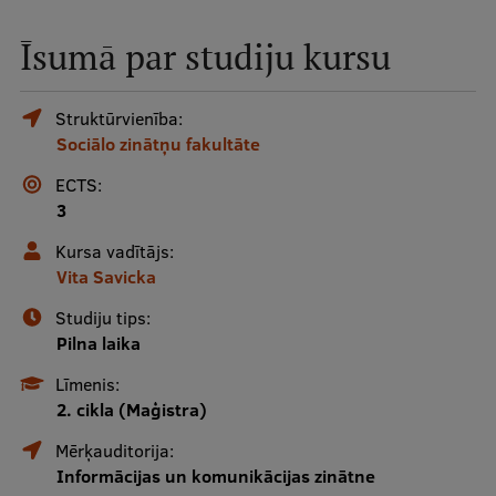
Mobile
Īsumā par studiju kursu
galvenā
Studiju iespējas
izvēlne
Struktūrvienība:
Sociālo zinātņu fakultāte
Pamatstudiju programmas
ECTS:
Maģistra studiju programmas
3
Doktorantūra
Kursa vadītājs:
Vita Savicka
Rezidentūra
Studiju tips:
Uzņemšana
Pilna laika
Praktiska informācija
Līmenis:
2. cikla (Maģistra)
Mērķauditorija:
Par RSU
Informācijas un komunikācijas zinātne