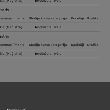
ikla (Maģistra)
Ierobežota izvēle
stris
rammas līmenis
Studiju kursa kategorija
Docētāji
Grafiks
ikla (Maģistra)
Ierobežota izvēle
stris
rammas līmenis
Studiju kursa kategorija
Docētāji
Grafiks
ikla (Maģistra)
Ierobežota izvēle