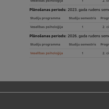
Veselības psiholoģija
1
2. c
Plānošanas periods:
2023. gada rudens seme
Studiju programma
Studiju semestris
Prog
Veselības psiholoģija
1
2. c
Plānošanas periods:
2026. gada rudens seme
Studiju programma
Studiju semestris
Prog
Veselības psiholoģija
1
2. c