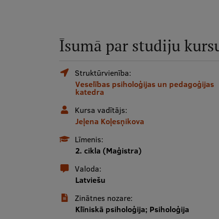
Īsumā par studiju kurs
Struktūrvienība:
Veselības psiholoģijas un pedagoģijas
katedra
Kursa vadītājs:
Jeļena Koļesņikova
Līmenis:
2. cikla (Maģistra)
Valoda:
Latviešu
Zinātnes nozare:
Klīniskā psiholoģija; Psiholoģija