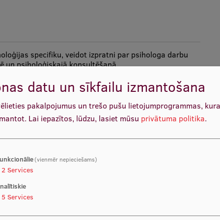
holoģijas specifiku, veidot izpratni par psihologa darbu
ētē un psiholoģiskajā konsultēšanā.
nas datu un sīkfailu izmantošana
vēlieties pakalpojumus un trešo pušu lietojumprogrammas, kur
zmantot.
Lai iepazītos, lūdzu, lasiet mūsu
privātuma politika
.
jā, klīniskajā psiholoģijā, vispārīgajā psiholoģijā,
ā, ka arī psiholoģiskajā izpētē un psiholoģiskajā
unkcionālie
(vienmēr nepieciešams)
2
Services
nalītiskie
5
Services
noloģiju, raksturo psihologa darbu militārajā jomā, tai
ā konsultēšanā.