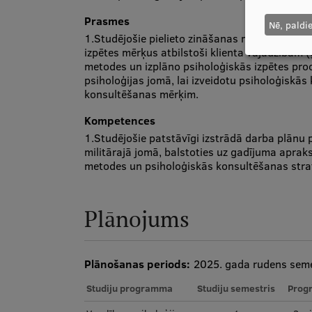
Prasmes
Nē, paldi
1.Studējošie pielieto zināšanas militārās psih
izpētes mērķus atbilstoši klienta vajadzībām 
metodes un izplāno psiholoģiskās izpētes proce
psiholoģijas jomā, lai izveidotu psiholoģiskās
konsultēšanas mērķim.
Kompetences
1.Studējošie patstāvīgi izstrādā darba plānu 
militārajā jomā, balstoties uz gadījuma apraks
metodes un psiholoģiskās konsultēšanas stratē
Plānojums
Plānošanas periods:
2025. gada rudens seme
Studiju programma
Studiju semestris
Prog