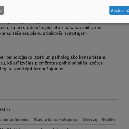
es
Apstiprinā
oloģijas jomā, lai izvirzītu sasniedzamus psiholoģiskās
(gadījuma apraksts), izvēlas piemērotākās izpētes
su, kā arī studējošie pielieto zināšanas militārās
 konsultēšanas plānu atbilstoši izvirzītajam
par psiholoģisko izpēti un psiholoģisko konsultēšanu
tu, kā arī izvēlas piemērotas psiholoģiskās izpētes
ģiju, izvērtējot ierobežojumus.
stris
rammas līmenis
Studiju kursa kategorija
Docētāji
Grafiks