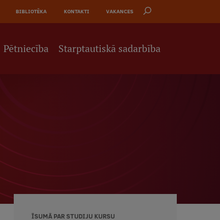
BIBLIOTĒKA
KONTAKTI
VAKANCES
Pētniecība
Starptautiskā sadarbība
ĪSUMĀ PAR STUDIJU KURSU