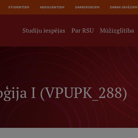
JĀ
STUDENTIEM
ABSOLVENTIEM
DARBINIEKIEM
DARBA DEVĒJIEM
NE
Studiju iespējas
Par RSU
Mūžizglītība
oģija I (VPUPK_288)