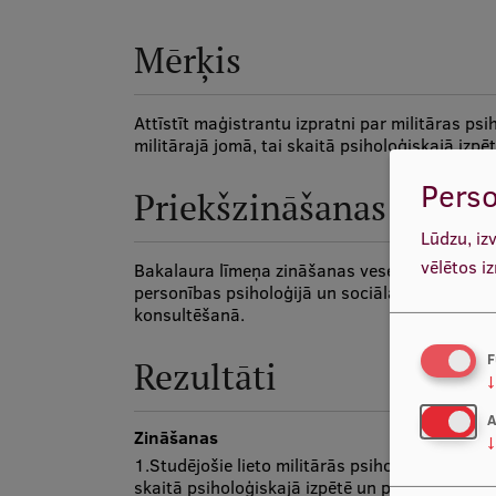
Mērķis
Attīstīt maģistrantu izpratni par militāras psi
militārajā jomā, tai skaitā psiholoģiskajā izp
Perso
Priekšzināšanas
Lūdzu, iz
vēlētos i
Bakalaura līmeņa zināšanas veselības psiholoģi
personības psiholoģijā un sociālajā psiholoģij
konsultēšanā.
F
Rezultāti
↓
A
Zināšanas
↓
1.Studējošie lieto militārās psiholoģijas termi
skaitā psiholoģiskajā izpētē un psiholoģiskaj