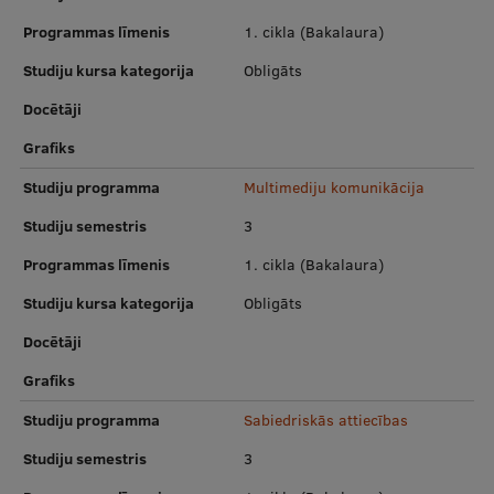
Pētniecības datu pārvaldība
Programmas līmenis
1. cikla (Bakalaura)
RSU zinātnes portāls
Studiju kursa kategorija
Obligāts
Zinātnes ietekme
Docētāji
Pētniecības platformas
Grafiks
Doktorantūras skola
Studiju programma
Multimediju komunikācija
Pētniecības pakalpojumi
Studiju semestris
3
Programmas līmenis
1. cikla (Bakalaura)
Pētniecības projekti
Studiju kursa kategorija
Obligāts
Zinātnieku brokastis
Docētāji
Vertikāli integrētie projekti
Grafiks
Zinātniskās konferences
Studiju programma
Sabiedriskās attiecības
Inovāciju centrs
Studiju semestris
3