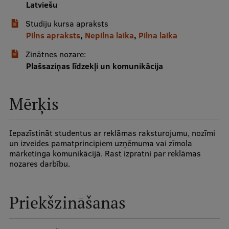
Latviešu
Studiju kursa apraksts
Studentu dzīve
Pilns apraksts
,
Nepilna laika
,
Pilna laika
Studiju norises vietas
Zinātnes nozare:
Fakultātes
Plašsaziņas līdzekļi un komunikācija
Mūsu cilvēki
Mērķis
Stratēģija
Struktūra
Iepazīstināt studentus ar reklāmas raksturojumu, nozīmi
un izveides pamatprincipiem uzņēmuma vai zīmola
Vēsture un tradīcijas
mārketinga komunikācijā. Rast izpratni par reklāmas
nozares darbību.
Identitāte
RSU fonds
Priekšzināšanas
Aula
Muzeji un ekspozīcijas