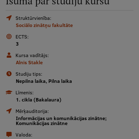
Īsumā par studiju kursu
Mobile
galvenā
Studiju iespējas
Struktūrvienība:
Sociālo zinātņu fakultāte
izvēlne
ECTS:
Pamatstudiju programmas
3
Maģistra studiju programmas
Kursa vadītājs:
Alnis Stakle
Doktorantūra
Studiju tips:
Rezidentūra
Nepilna laika, Pilna laika
Uzņemšana
Līmenis:
1. cikla (Bakalaura)
Praktiska informācija
Mērķauditorija:
Informācijas un komunikācijas zinātne;
Komunikācijas zinātne
Par RSU
Valoda: