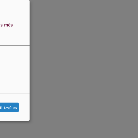
as mēs
t izvēles