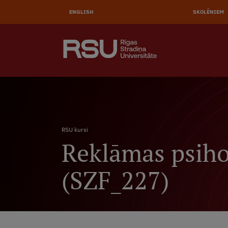
AUGŠĒ
Pārlekt
uz
ENGLISH
SKOLĒNIEM
IZVĒL
galveno
saturu
MEKLĒT
Galvenā
izvēlne
.
Atpakaļceļš
RSU kursi
Reklāmas psihol
(SZF_227)