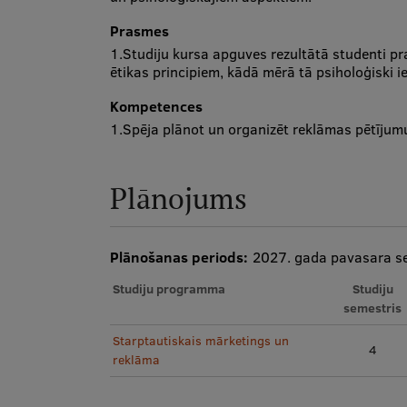
Prasmes
1.Studiju kursa apguves rezultātā studenti pra
ētikas principiem, kādā mērā tā psiholoģiski i
Kompetences
1.Spēja plānot un organizēt reklāmas pētījum
Plānojums
Plānošanas periods:
2027. gada pavasara s
Studiju programma
Studiju
semestris
Starptautiskais mārketings un
4
reklāma