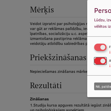
Mērķis
Perso
Lūdzu, iz
Veidot izpratni par psiholoģijas nozīmi reklā
vēlētos i
var gūt ar reklāmas palīdzību, ievērojot cilvēk
īpatnības, socializāciju u.c. aspektus, par ps
izmantošana pastiprina reklāmas veidošanas un
veidotāju atbildību sabiedrības priekšā.
F
↓
Priekšzināšanas
A
↓
Nepieciešamas zināšanas mārketinga komunik
Rezultāti
Nē, paldi
Zināšanas
1.Studiju kursa apguves rezultātā iegūst zināš
un psiholoģiskajiem aspektiem.