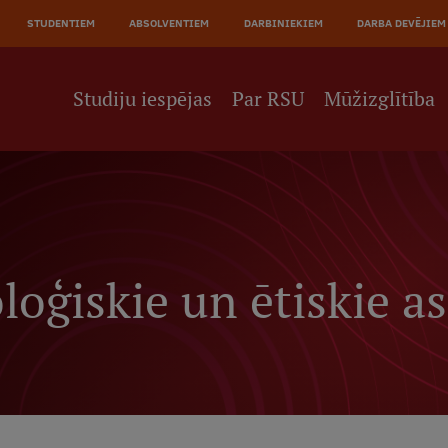
JĀ
STUDENTIEM
ABSOLVENTIEM
DARBINIEKIEM
DARBA DEVĒJIEM
NE
Studiju iespējas
Par RSU
Mūžizglītība
oģiskie un ētiskie as