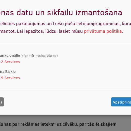
nas datu un sīkfailu izmantošana
vēlieties pakalpojumus un trešo pušu lietojumprogrammas, kur
mdarbībā, par iespējamiem efektiem, ko uzņēmējdarbībā
zmantot.
Lai iepazītos, lūdzu, lasiet mūsu
privātuma politika
.
u uztveres specifiku, sabiedrības un biznesa kultūras
iholoģiskās iedarbības līdzekļiem un motīviem, kuru
 izplatīšanas efektivitāti, kā arī par reklāmas devēju un
unkcionālie
(vienmēr nepieciešams)
2
Services
nalītiskie
5
Services
ācijas metodēs, reklāmas vadībā.
es
Apstiprinā
anas par reklāmas ietekmi uz cilvēku, par tās ētiskajiem