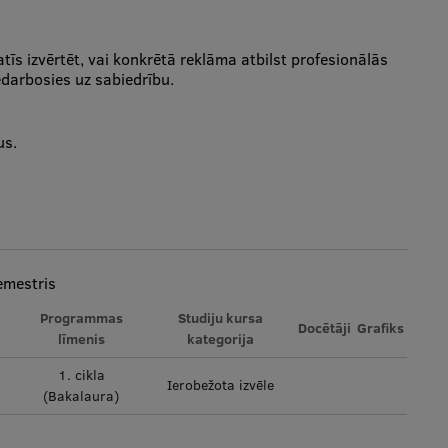
tīs izvērtēt, vai konkrētā reklāma atbilst profesionālās
edarbosies uz sabiedrību.
us.
emestris
Programmas
Studiju kursa
Docētāji
Grafiks
līmenis
kategorija
1. cikla
Ierobežota izvēle
(Bakalaura)