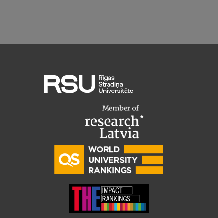
Starptautiskā sadarbība
Mobilitātes programmas
Starptautiskie projekti
Starptautiskie sadarbības partneri
EURAXESS RSU kontaktpunkts
EATRIS koordinators Latvijā