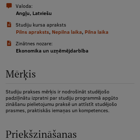
Valoda:
Angļu, Latviešu
Studentu dzīve
Studiju kursa apraksts
Studiju norises vietas
Pilns apraksts
,
Nepilna laika
,
Pilna laika
Fakultātes
Zinātnes nozare:
Ekonomika un uzņēmējdarbība
Mūsu cilvēki
Stratēģija
Mērķis
Struktūra
Vēsture un tradīcijas
Studiju prakses mērķis ir nodrošināt studējošo
padziļinātu izpratni par studiju programmā apgūto
Identitāte
zināšanu pielietojumu praksē un attīstīt studējošo
prasmes, praktiskās iemaņas un kompetences.
RSU fonds
Aula
Priekšzināšanas
Muzeji un ekspozīcijas