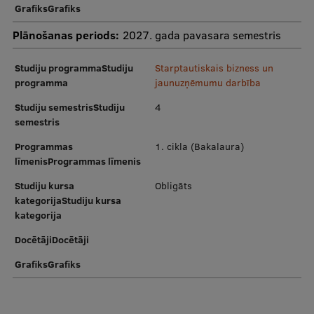
Pētniecības datu pārvaldība
GrafiksGrafiks
RSU zinātnes portāls
Plānošanas periods:
2027. gada pavasara semestris
Zinātnes ietekme
Studiju programmaStudiju
Starptautiskais bizness un
programma
jaunuzņēmumu darbība
Pētniecības platformas
Studiju semestrisStudiju
4
Doktorantūras skola
semestris
Pētniecības pakalpojumi
Programmas
1. cikla (Bakalaura)
līmenisProgrammas līmenis
Pētniecības projekti
Studiju kursa
Obligāts
Zinātnieku brokastis
kategorijaStudiju kursa
kategorija
Vertikāli integrētie projekti
DocētājiDocētāji
Zinātniskās konferences
GrafiksGrafiks
Inovāciju centrs