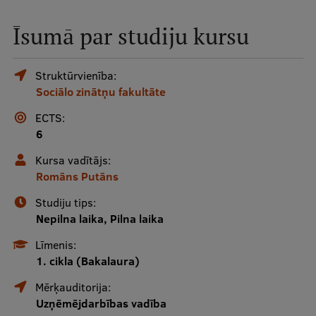
Mobile
Īsumā par studiju kursu
galvenā
Studiju iespējas
izvēlne
Struktūrvienība:
Sociālo zinātņu fakultāte
Pamatstudiju programmas
ECTS:
Maģistra studiju programmas
6
Doktorantūra
Kursa vadītājs:
Romāns Putāns
Rezidentūra
Studiju tips:
Uzņemšana
Nepilna laika, Pilna laika
Praktiska informācija
Līmenis:
1. cikla (Bakalaura)
Mērķauditorija:
Par RSU
Uzņēmējdarbības vadība