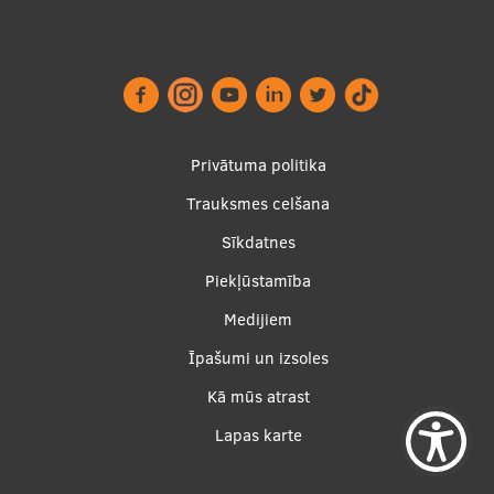
Footer
Privātuma politika
menu
Trauksmes celšana
Sīkdatnes
Piekļūstamība
Apakšējā
Medijiem
izvēlne2
Īpašumi un izsoles
Kā mūs atrast
Lapas karte