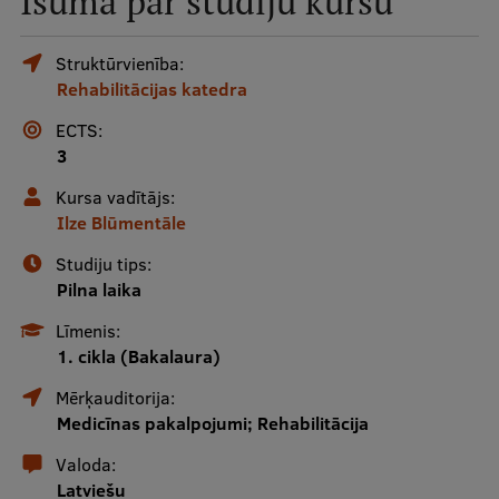
Īsumā par studiju kursu
Mobile
galvenā
Studiju iespējas
Struktūrvienība:
Rehabilitācijas katedra
izvēlne
ECTS:
Pamatstudiju programmas
3
Maģistra studiju programmas
Kursa vadītājs:
Ilze Blūmentāle
Doktorantūra
Studiju tips:
Rezidentūra
Pilna laika
Uzņemšana
Līmenis:
1. cikla (Bakalaura)
Praktiska informācija
Mērķauditorija:
Medicīnas pakalpojumi; Rehabilitācija
Par RSU
Valoda:
Latviešu