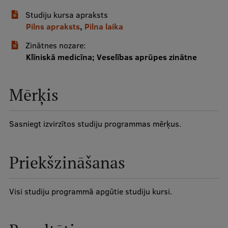
Studiju kursa apraksts
Studentu dzīve
Pilns apraksts
,
Pilna laika
Studiju norises vietas
Zinātnes nozare:
Klīniskā medicīna; Veselības aprūpes zinātne
Fakultātes
Mūsu cilvēki
Mērķis
Stratēģija
Struktūra
Sasniegt izvirzītos studiju programmas mērķus.
Vēsture un tradīcijas
Priekšzināšanas
Identitāte
RSU fonds
Visi studiju programmā apgūtie studiju kursi.
Aula
Muzeji un ekspozīcijas