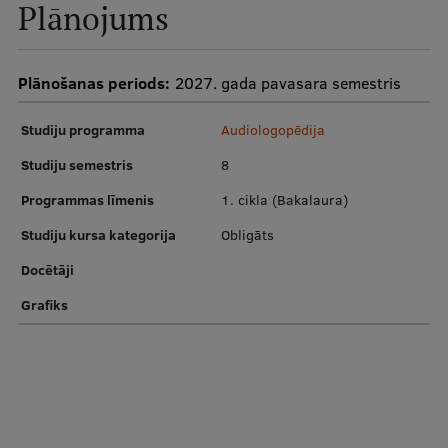
Plānojums
Ētikas un līdztiesības mācības
Atvērtā universitāte
Plānošanas periods:
2027. gada pavasara semestris
Sagatavošanas kursi
Studiju programma
Audiologopēdija
Profesionālās pilnveides kursi
Studiju semestris
8
ESF kvalifikācijas celšanas kursi
Programmas līmenis
1. cikla (Bakalaura)
Pedagoģiskās izaugsmes centrs
Studiju kursa kategorija
Obligāts
Kvalifikācijas atbilstības pārbaude
Docētāji
Grafiks
Pētniecība
Zinātniskie institūti un laboratorijas