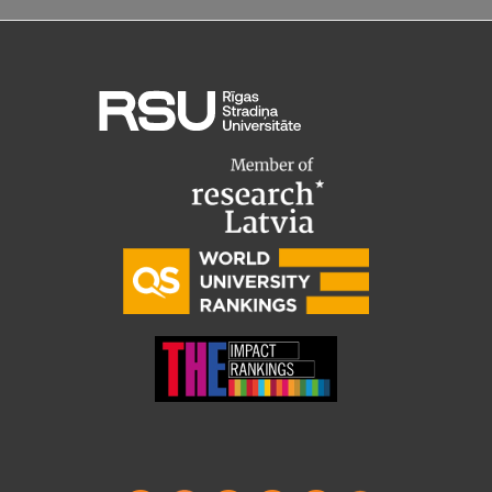
Pētniecības datu pārvaldība
RSU zinātnes portāls
Zinātnes ietekme
Pētniecības platformas
Doktorantūras skola
Pētniecības pakalpojumi
Pētniecības projekti
Zinātnieku brokastis
Vertikāli integrētie projekti
Zinātniskās konferences
Inovāciju centrs