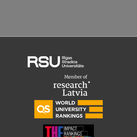
Pētniecības datu pārvaldība
RSU zinātnes portāls
Zinātnes ietekme
Pētniecības platformas
Doktorantūras skola
Pētniecības pakalpojumi
Pētniecības projekti
Zinātnieku brokastis
Vertikāli integrētie projekti
Zinātniskās konferences
Inovāciju centrs