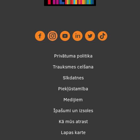
Starptautiskā sadarbība
Mobilitātes programmas
Starptautiskie projekti
Footer
Privātuma politika
Starptautiskie sadarbības partneri
menu
Trauksmes celšana
EURAXESS RSU kontaktpunkts
Sīkdatnes
EATRIS koordinators Latvijā
Piekļūstamība
Apakšējā
Medijiem
izvēlne2
Īpašumi un izsoles
Kā mūs atrast
Lapas karte