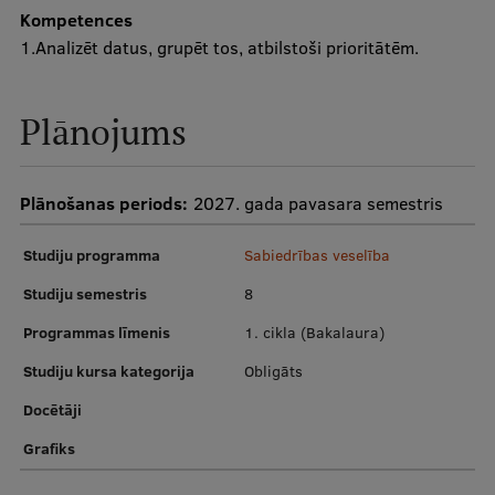
Kompetences
Ētikas un līdztiesības mācības
1.Analizēt datus, grupēt tos, atbilstoši prioritātēm.
Atvērtā universitāte
Sagatavošanas kursi
Plānojums
Profesionālās pilnveides kursi
ESF kvalifikācijas celšanas kursi
Plānošanas periods:
2027. gada pavasara semestris
Pedagoģiskās izaugsmes centrs
Studiju programma
Sabiedrības veselība
Kvalifikācijas atbilstības pārbaude
Studiju semestris
8
Programmas līmenis
1. cikla (Bakalaura)
Pētniecība
Studiju kursa kategorija
Obligāts
Docētāji
Grafiks
Zinātniskie institūti un laboratorijas