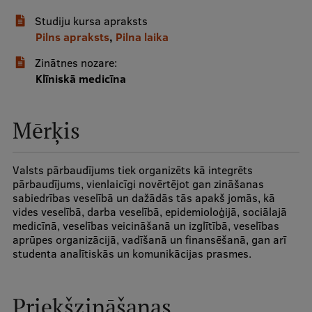
Studiju kursa apraksts
Studentu dzīve
Pilns apraksts
,
Pilna laika
Studiju norises vietas
Zinātnes nozare:
Klīniskā medicīna
Fakultātes
Mūsu cilvēki
Mērķis
Stratēģija
Struktūra
Valsts pārbaudījums tiek organizēts kā integrēts
pārbaudījums, vienlaicīgi novērtējot gan zināšanas
Vēsture un tradīcijas
sabiedrības veselībā un dažādās tās apakš jomās, kā
vides veselībā, darba veselībā, epidemioloģijā, sociālajā
Identitāte
medicīnā, veselības veicināšanā un izglītībā, veselības
aprūpes organizācijā, vadīšanā un finansēšanā, gan arī
RSU fonds
studenta analītiskās un komunikācijas prasmes.
Aula
Priekšzināšanas
Muzeji un ekspozīcijas