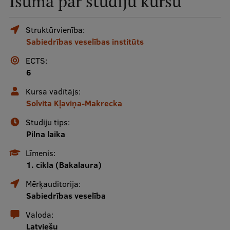
Īsumā par studiju kursu
Mobile
galvenā
Studiju iespējas
Struktūrvienība:
Sabiedrības veselības institūts
izvēlne
ECTS:
Pamatstudiju programmas
6
Maģistra studiju programmas
Kursa vadītājs:
Solvita Kļaviņa-Makrecka
Doktorantūra
Studiju tips:
Rezidentūra
Pilna laika
Uzņemšana
Līmenis:
1. cikla (Bakalaura)
Praktiska informācija
Mērķauditorija:
Sabiedrības veselība
Par RSU
Valoda:
Latviešu