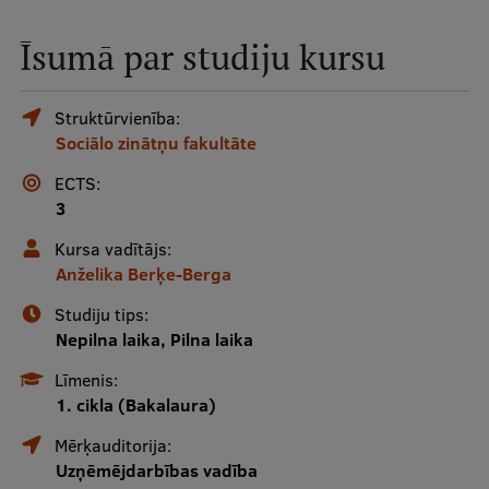
Mobile
Īsumā par studiju kursu
galvenā
Studiju iespējas
izvēlne
Struktūrvienība:
Sociālo zinātņu fakultāte
Pamatstudiju programmas
ECTS:
Maģistra studiju programmas
3
Doktorantūra
Kursa vadītājs:
Anželika Berķe-Berga
Rezidentūra
Studiju tips:
Uzņemšana
Nepilna laika, Pilna laika
Praktiska informācija
Līmenis:
1. cikla (Bakalaura)
Mērķauditorija:
Par RSU
Uzņēmējdarbības vadība