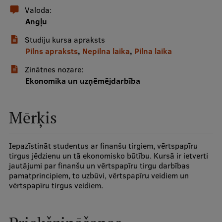
Valoda:
Angļu
Studentu dzīve
Studiju kursa apraksts
Studiju norises vietas
Pilns apraksts
,
Nepilna laika
,
Pilna laika
Fakultātes
Zinātnes nozare:
Ekonomika un uzņēmējdarbība
Mūsu cilvēki
Stratēģija
Mērķis
Struktūra
Vēsture un tradīcijas
Iepazīstināt studentus ar finanšu tirgiem, vērtspapīru
tirgus jēdzienu un tā ekonomisko būtību. Kursā ir ietverti
Identitāte
jautājumi par finanšu un vērtspapīru tirgu darbības
pamatprincipiem, to uzbūvi, vērtspapīru veidiem un
RSU fonds
vērtspapīru tirgus veidiem.
Aula
Muzeji un ekspozīcijas