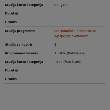
Pētniecības datu pārvaldība
Studiju kursa kategorija
Obligāts
RSU zinātnes portāls
Docētāji
Zinātnes ietekme
Grafiks
Studiju programma
Pētniecības platformas
Starptautiskais bizness un
ilgtspējīga ekonomika
Doktorantūras skola
Studiju semestris
3
Pētniecības pakalpojumi
Programmas līmenis
1. cikla (Bakalaura)
Pētniecības projekti
Studiju kursa kategorija
Ierobežota izvēle
Zinātnieku brokastis
Docētāji
Vertikāli integrētie projekti
Grafiks
Zinātniskās konferences
Inovāciju centrs