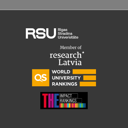
Starptautiskā sadarbība
Mobilitātes programmas
Starptautiskie projekti
Starptautiskie sadarbības partneri
EURAXESS RSU kontaktpunkts
EATRIS koordinators Latvijā