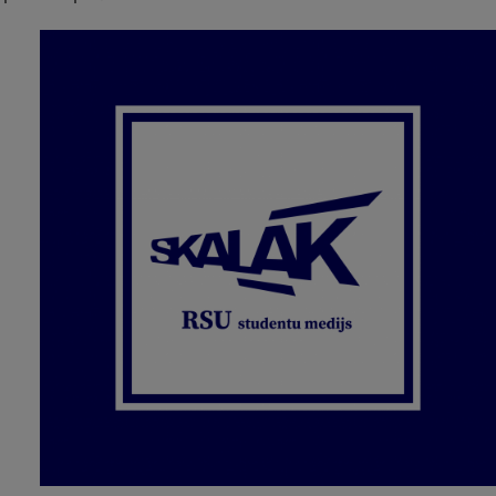
Studentu dzīve
Studiju norises vietas
Fakultātes
Mūsu cilvēki
Stratēģija
Struktūra
Vēsture un tradīcijas
Identitāte
RSU fonds
Aula
Muzeji un ekspozīcijas