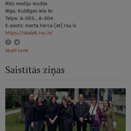
RSU mediju studija
Starptautiskā sadarbība
Rīga, Kuldīgas iela 9c
Telpa:
A-303., A-304.
E-pasts:
marta.herca
[at]
rsu.lv
https://skalak.rsu.lv/
Mobilitātes programmas
Starptautiskie projekti
Skatīt kartē
Starptautiskie sadarbības partneri
Saistītās ziņas
EURAXESS RSU kontaktpunkts
EATRIS koordinators Latvijā