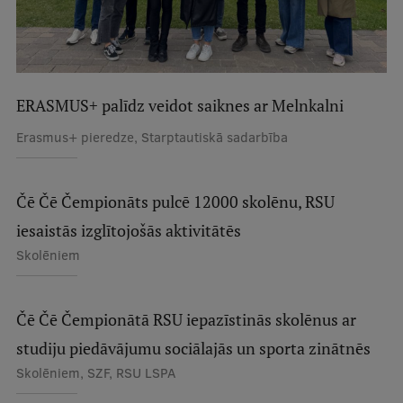
ERASMUS+ palīdz veidot saiknes ar Melnkalni
Erasmus+ pieredze, Starptautiskā sadarbība
Čē Čē Čempionāts pulcē 12000 skolēnu, RSU
iesaistās izglītojošās aktivitātēs
Skolēniem
Čē Čē Čempionātā RSU iepazīstinās skolēnus ar
studiju piedāvājumu sociālajās un sporta zinātnēs
Skolēniem, SZF, RSU LSPA