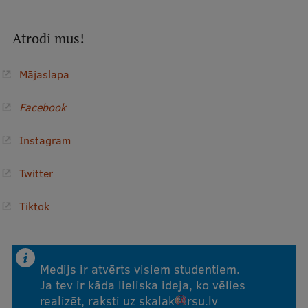
Ģerbonis
Atrodi mūs!
Projekti
Reitingi
Mājaslapa
Virtuālā tūre
Facebook
Ilgtspējīga attīstība
Instagram
Studiju un vides pieejamība
Twitter
Dati par 2025. gadu
Tiktok
Suvenīri un grāmatas
Mūžizglītība
Medijs ir atvērts visiem studentiem.
Ja tev ir kāda lieliska ideja, ko vēlies
realizēt, raksti uz
skalak
rsu
.
lv