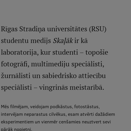
Mobile
galvenā
Studiju iespējas
izvēlne
Rīgas Stradiņa universitātes (RSU)
studentu medijs
Skaļāk
ir kā
Pamatstudiju programmas
laboratorija, kur studenti – topošie
Maģistra studiju programmas
Doktorantūra
fotogrāfi, multimediju speciālisti,
Rezidentūra
žurnālisti un sabiedrisko attiecību
Uzņemšana
speciālisti – vingrinās meistarībā.
Praktiska informācija
Mēs filmējam, veidojam podkāstus, fotostāstus,
intervējam neparastus cilvēkus, esam atvērti dažādiem
Par RSU
eksperimentiem un vienmēr cenšamies neuztvert sevi
pārāk nopietni.